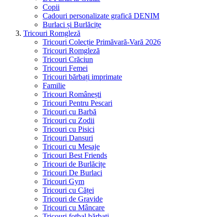
Copii
Cadouri personalizate grafică DENIM
Burlaci și Burlăcițe
Tricouri Romgleză
Tricouri Colecție Primăvară-Vară 2026
Tricouri Romgleză
Tricouri Crăciun
Tricouri Femei
Tricouri bărbați imprimate
Familie
Tricouri Românești
Tricouri Pentru Pescari
Tricouri cu Barbă
Tricouri cu Zodii
Tricouri cu Pisici
Tricouri Dansuri
Tricouri cu Mesaje
Tricouri Best Friends
Tricouri de Burlăcițe
Tricouri De Burlaci
Tricouri Gym
Tricouri cu Căței
Tricouri de Gravide
Tricouri cu Mâncare
Tricouri fotbal bărbați