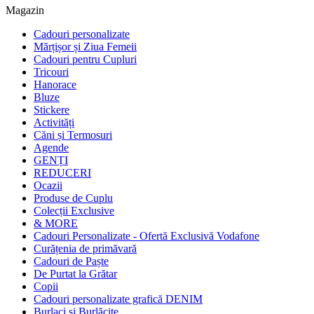
Magazin
Cadouri personalizate
Mărțișor și Ziua Femeii
Cadouri pentru Cupluri
Tricouri
Hanorace
Bluze
Stickere
Activități
Căni și Termosuri
Agende
GENȚI
REDUCERI
Ocazii
Produse de Cuplu
Colecții Exclusive
& MORE
Cadouri Personalizate - Ofertă Exclusivă Vodafone
Curățenia de primăvară
Cadouri de Paște
De Purtat la Grătar
Copii
Cadouri personalizate grafică DENIM
Burlaci și Burlăcițe