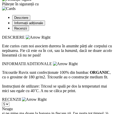
Plătește în siguranță cu
Descriere
Informații adiționale
Recenzii
DESCRIERE
Este curios cum noi asociem durerea în anumite părți ale corpului cu
nepăsarea. Fie că este ea în cot, sau la
banană
, dacă ne doare
acolo
înseamnă că nu ne pasă!
INFORMATII ADITIONALE
Tricourile Ruvix sunt confecționate 100% din bumbac
ORGANIC
,
cu o grosime de 180 gr/m2. Tricourile au o construcție medium fit.
Instrucțiuni de utilizare: Tricoul se spală pe dos la temperaturi mai
mici sau egale cu 40˚C. A nu se călca pe print.
RECENZII
Neagu
si pe mine ma doare la banana in fiecare zii. l'as purta tot timpul :))