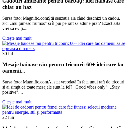
Cadouri amuzante pentru bărbați: idei haioase care
chiar au haz
Sursa foto: Magnific.comȘtii senzația aia când deschizi un cadou,
zici „mulțumesc frumos" și îl pui pe raft să adune praf? Exact asta
vrei să eviți....
Citește mai mult
30
Iul
Mesaje haioase rău pentru tricouri: 60+ idei care fac
oamenii...
Sursa foto: Magnific.comAi stat vreodată în fața unui raft de tricouri
și ai simțit că toate mesajele sunt la fel? „Good vibes only", „Stay
positive",...
Citește mai mult
22
Iun