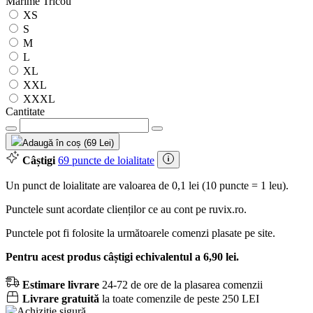
Mărime Tricou
XS
S
M
L
XL
XXL
XXXL
Cantitate
Adaugă în coș (69 Lei)
Câștigi
69 puncte de loialitate
Un punct de loialitate are valoarea de 0,1 lei (10 puncte = 1 leu).
Punctele sunt acordate clienților ce au cont pe ruvix.ro.
Punctele pot fi folosite la următoarele comenzi plasate pe site.
Pentru acest produs câștigi echivalentul a 6,90 lei.
Estimare livrare
24-72 de ore de la plasarea comenzii
Livrare gratuită
la toate comenzile de peste 250 LEI