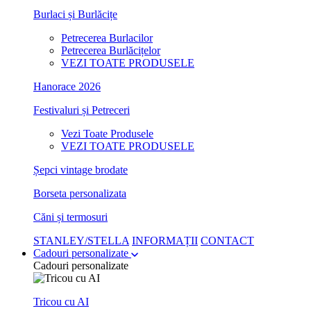
Burlaci și Burlăcițe
Petrecerea Burlacilor
Petrecerea Burlăcițelor
VEZI TOATE PRODUSELE
Hanorace 2026
Festivaluri și Petreceri
Vezi Toate Produsele
VEZI TOATE PRODUSELE
Șepci vintage brodate
Borseta personalizata
Căni și termosuri
STANLEY/STELLA
INFORMAȚII
CONTACT
Cadouri personalizate
Cadouri personalizate
Tricou cu AI