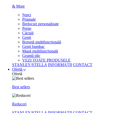
& More
Șepci
Pijamale
Brelocuri personalizate
Perne
Căciuli
Genți
Borsetă multifuncțională
Genți bumbac
Mapă multifuncțională
Geantă plic
VEZI TOATE PRODUSELE
STANLEY/STELLA
INFORMAȚII
CONTACT
Ofertă
Ofertă
Best sellers
Reduceri
STANLEY/STELLA
INFORMAȚII
CONTACT