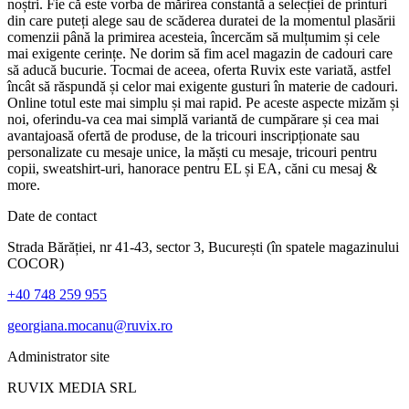
noștri. Fie că este vorba de mărirea constantă a selecției de printuri
din care puteți alege sau de scăderea duratei de la momentul plasării
comenzii până la primirea acesteia, încercăm să mulțumim și cele
mai exigente cerințe. Ne dorim să fim acel magazin de cadouri care
să aducă bucurie. Tocmai de aceea, oferta Ruvix este variată, astfel
încât să răspundă și celor mai exigente gusturi în materie de cadouri.
Online totul este mai simplu și mai rapid. Pe aceste aspecte mizăm și
noi, oferindu-va cea mai simplă variantă de cumpărare și cea mai
avantajoasă ofertă de produse, de la tricouri inscripționate sau
personalizate cu mesaje unice, la măști cu mesaje, tricouri pentru
copii, sweatshirt-uri, hanorace pentru EL și EA, căni cu mesaj &
more.
Date de contact
Strada Bărăției, nr 41-43, sector 3, București (în spatele magazinului
COCOR)
+40 748 259 955
georgiana.mocanu@ruvix.ro
Administrator site
RUVIX MEDIA SRL