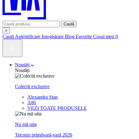
Caută
×
Caută
Autentificare
Inregistrare
Blog
Favorite
Cosul meu
0
Noutăți
Noutăți
Colectii exclusive
Alexandra Stan
A86
VEZI TOATE PRODUSELE
Nu mă uita
Tricouri primăvară-vară 2026