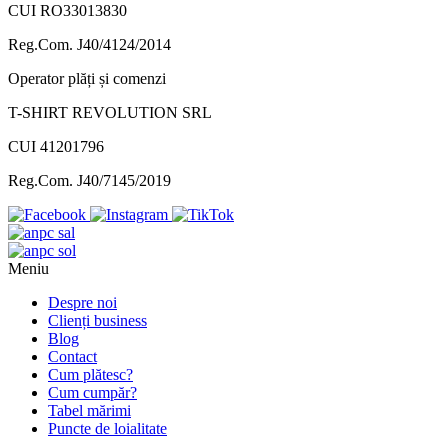
CUI RO33013830
Reg.Com. J40/4124/2014
Operator plăți și comenzi
T-SHIRT REVOLUTION SRL
CUI 41201796
Reg.Com. J40/7145/2019
Meniu
Despre noi
Clienți business
Blog
Contact
Cum plătesc?
Cum cumpăr?
Tabel mărimi
Puncte de loialitate