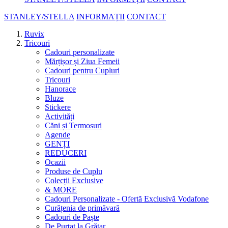
STANLEY/STELLA
INFORMAȚII
CONTACT
Ruvix
Tricouri
Cadouri personalizate
Mărțișor și Ziua Femeii
Cadouri pentru Cupluri
Tricouri
Hanorace
Bluze
Stickere
Activități
Căni și Termosuri
Agende
GENȚI
REDUCERI
Ocazii
Produse de Cuplu
Colecții Exclusive
& MORE
Cadouri Personalizate - Ofertă Exclusivă Vodafone
Curățenia de primăvară
Cadouri de Paște
De Purtat la Grătar