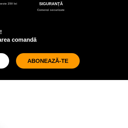
SIGURANȚĂ
este 250 lei
Comenzi securizate
!
oarea comandă
ABONEAZĂ-TE