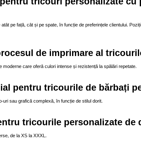
 pentru tricouri personalizate cu p
tât pe față, cât și pe spate, în funcție de preferințele clientului. Poziț
procesul de imprimare al tricouri
 moderne care oferă culori intense și rezistență la spălări repetate.
al pentru tricourile de bărbați p
-uri sau grafică complexă, în funcție de stilul dorit.
ntru tricourile personalizate d
erse, de la XS la XXXL.