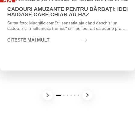
30
CADOURI AMUZANTE PENTRU BĂRBAȚI: IDEI
Iul
HAIOASE CARE CHIAR AU HAZ
Sursa foto: Magnific.comȘtii senzația aia când deschizi un
cadou, zici „mulțumesc frumos" și îl pui pe raft să adune praf?
Exact asta vrei să eviți....
CITEȘTE MAI MULT