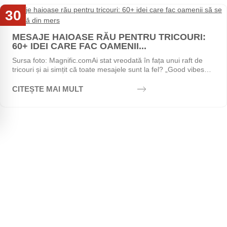
30
Iul
MESAJE HAIOASE RĂU PENTRU TRICOURI:
60+ IDEI CARE FAC OAMENII...
Sursa foto: Magnific.comAi stat vreodată în fața unui raft de
tricouri și ai simțit că toate mesajele sunt la fel? „Good vibes
only", „Stay positive",...
CITEȘTE MAI MULT