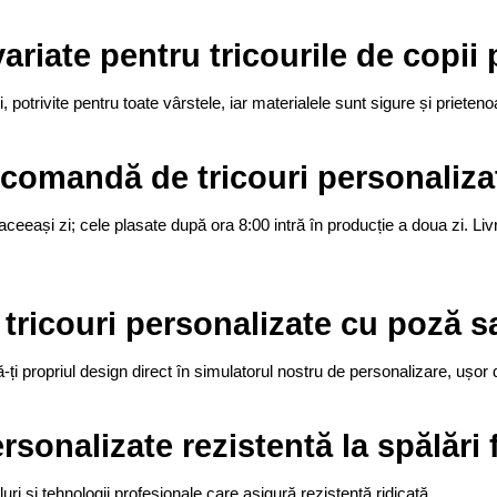
ariate pentru tricourile de copii
 potrivite pentru toate vârstele, iar materialele sunt sigure și prieten
 comandă de tricouri personaliza
ceeași zi; cele plasate după ora 8:00 intră în producție a doua zi. Liv
ricouri personalizate cu poză s
 propriul design direct în simulatorul nostru de personalizare, ușor de
rsonalizate rezistentă la spălări
uri și tehnologii profesionale care asigură rezistență ridicată.