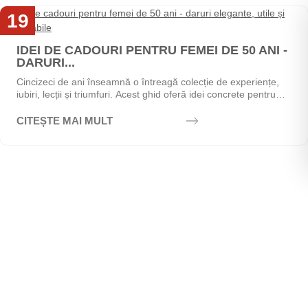
19
Mai
IDEI DE CADOURI PENTRU FEMEI DE 50 ANI -
DARURI...
Cincizeci de ani înseamnă o întreagă colecție de experiențe,
iubiri, lecții și triumfuri. Acest ghid oferă idei concrete pentru
alegerea cadoului perfect - de la...
CITEȘTE MAI MULT