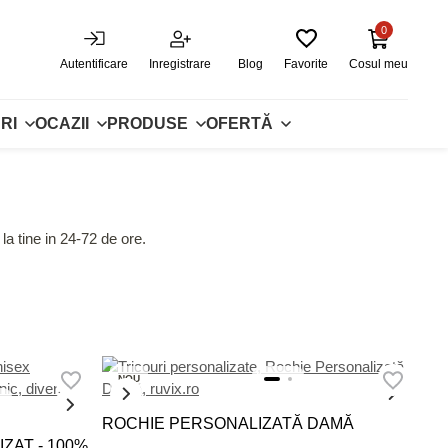
0
Autentificare
Inregistrare
Blog
Favorite
Cosul meu
RI
OCAZII
PRODUSE
OFERTĂ
la tine in 24-72 de ore.
NOU
ROCHIE PERSONALIZATĂ DAMĂ
ZAT - 100%