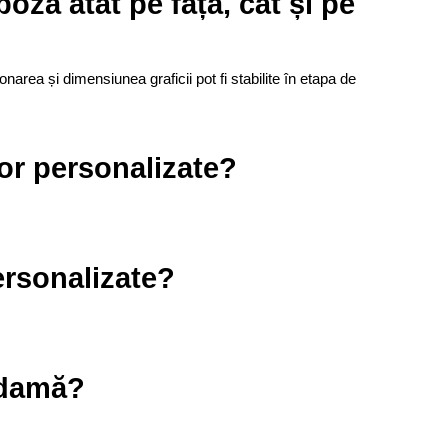
oză atât pe față, cât și pe
ionarea și dimensiunea graficii pot fi stabilite în etapa de
lor personalizate?
ersonalizate?
e damă?