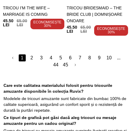
TRICOU I'M THE WIFE –
TRICOU BRIDESMAID – THE
MARRIAGE IS COMING
BRIDE CLUB | DOMNIȘOARE
45.50
65.00
ONOARE
ECONOMISEȘTE
LEI
LEI
30%
45.50
65.00
ECONOMISEȘTE
LEI
LEI
30%
1
2
3
4
5
6
7
8
9
10
...
44
45
Care este calitatea materialului folosit pentru tricourile
amuzante disponibile în colecția Ruvix?
Modelele de tricouri amuzante sunt fabricate din bumbac 100% de
calitate superioară, asigurând un confort sporit și o rezistență de
durată la purtări repetate.
Ce tipuri de grafică pot găsi dacă aleg tricouri cu mesaje
amuzante pentru un cadou original?
Gama de tricouri cu mesaje amuzante cuprinde ilustrații creative și