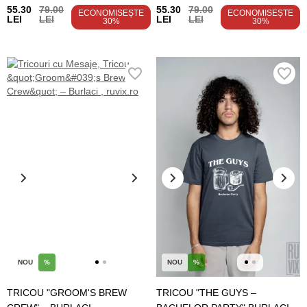
55.30
79.00
55.30
79.00
ECONOMISEȘTE
ECONOMISEȘTE
LEI
LEI
LEI
LEI
30%
30%
NOU
%
NOU
%
TRICOU "GROOM'S BREW
TRICOU "THE GUYS –