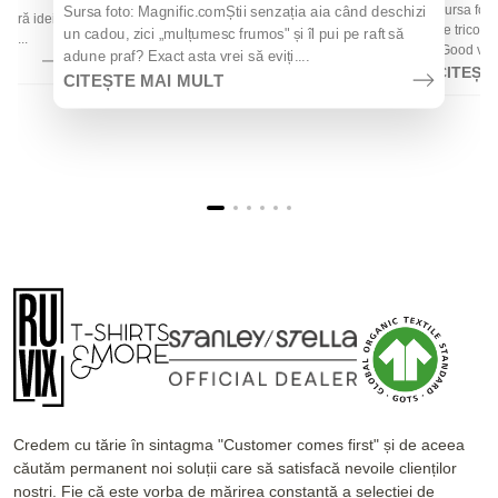
Sursa foto
Sursa foto: Magnific.comȘtii senzația aia când deschizi
 oferă idei
de tricouri
un cadou, zici „mulțumesc frumos" și îl pui pe raft să
la...
„Good vibes
adune praf? Exact asta vrei să eviți....
CITEȘT
CITEȘTE MAI MULT
Credem cu tărie în sintagma "Customer comes first" și de aceea
căutăm permanent noi soluții care să satisfacă nevoile clienților
noștri. Fie că este vorba de mărirea constantă a selecției de