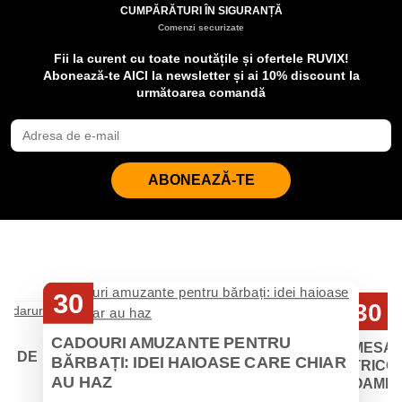
CUMPĂRĂTURI ÎN SIGURANȚĂ
Comenzi securizate
Fii la curent cu toate noutățile și ofertele RUVIX!
Abonează-te AICI la newsletter și ai 10% discount la
următoarea comandă
ABONEAZĂ-TE
30
30
Iul
Iul
CADOURI AMUZANTE PENTRU
MESAJ
EI DE
BĂRBAȚI: IDEI HAIOASE CARE CHIAR
TRICOU
AU HAZ
OAMENII
 de