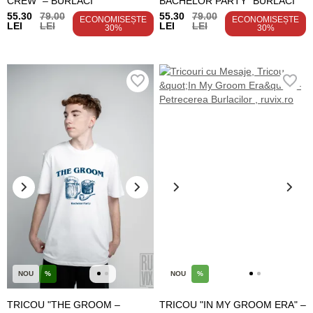
CREW" – BURLACI
BACHELOR PARTY" BURLACI
55.30
79.00
55.30
79.00
ECONOMISEȘTE
ECONOMISEȘTE
LEI
LEI
LEI
LEI
30%
30%
NOU
%
NOU
%
TRICOU "THE GROOM –
TRICOU "IN MY GROOM ERA" –