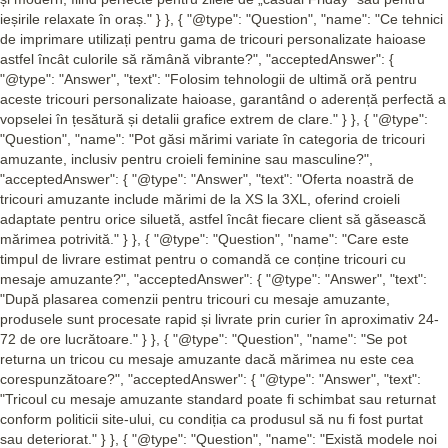
ieșirile relaxate în oraș." } }, { "@type": "Question", "name": "Ce tehnici
de imprimare utilizați pentru gama de tricouri personalizate haioase
astfel încât culorile să rămână vibrante?", "acceptedAnswer": {
"@type": "Answer", "text": "Folosim tehnologii de ultimă oră pentru
aceste tricouri personalizate haioase, garantând o aderență perfectă a
vopselei în țesătură și detalii grafice extrem de clare." } }, { "@type":
"Question", "name": "Pot găsi mărimi variate în categoria de tricouri
amuzante, inclusiv pentru croieli feminine sau masculine?",
"acceptedAnswer": { "@type": "Answer", "text": "Oferta noastră de
tricouri amuzante include mărimi de la XS la 3XL, oferind croieli
adaptate pentru orice siluetă, astfel încât fiecare client să găsească
mărimea potrivită." } }, { "@type": "Question", "name": "Care este
timpul de livrare estimat pentru o comandă ce conține tricouri cu
mesaje amuzante?", "acceptedAnswer": { "@type": "Answer", "text":
"După plasarea comenzii pentru tricouri cu mesaje amuzante,
produsele sunt procesate rapid și livrate prin curier în aproximativ 24-
72 de ore lucrătoare." } }, { "@type": "Question", "name": "Se pot
returna un tricou cu mesaje amuzante dacă mărimea nu este cea
corespunzătoare?", "acceptedAnswer": { "@type": "Answer", "text":
"Tricoul cu mesaje amuzante standard poate fi schimbat sau returnat
conform politicii site-ului, cu condiția ca produsul să nu fi fost purtat
sau deteriorat." } }, { "@type": "Question", "name": "Există modele noi