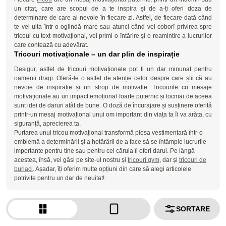
un citat, care are scopul de a te inspira și de a-ți oferi doza de
determinare de care ai nevoie în fiecare zi. Astfel, de fiecare dată când
te vei uita într-o oglindă mare sau atunci când vei coborî privirea spre
tricoul cu text motivațional, vei primi o întărire și o reamintire a lucrurilor
care contează cu adevărat.
Tricouri motivaționale – un dar plin de inspirație
Desigur, astfel de tricouri motivaționale pot fi un dar minunat pentru
oamenii dragi. Oferă-le o astfel de atenție celor despre care știi că au
nevoie de inspirație și un strop de motivație. Tricourile cu mesaje
motivaționale au un impact emoțional foarte puternic și tocmai de aceea
sunt idei de daruri atât de bune. O doză de încurajare și susținere oferită
printr-un mesaj motivațional unui om important din viața ta îi va arăta, cu
siguranță, aprecierea ta.
Purtarea unui tricou motivațional transformă piesa vestimentară într-o
emblemă a determinării și a hotărârii de a face să se întâmple lucrurile
importante pentru tine sau pentru cel căruia îi oferi darul. Pe lângă
acestea, însă, vei găsi pe site-ul nostru și
tricouri gym
, dar și
tricouri de
burlaci
. Așadar, îți oferim multe opțiuni din care să alegi articolele
potrivite pentru un dar de neuitat!.
SORTARE