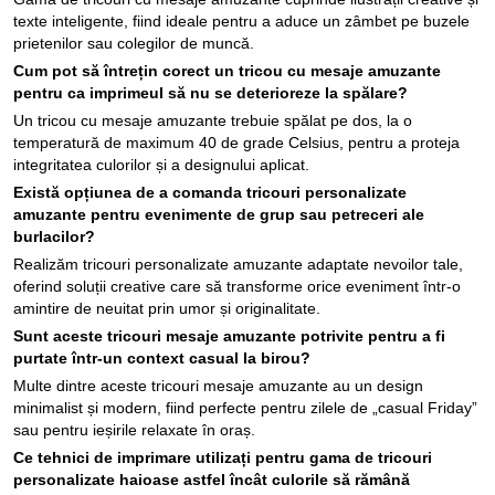
texte inteligente, fiind ideale pentru a aduce un zâmbet pe buzele
prietenilor sau colegilor de muncă.
Cum pot să întrețin corect un tricou cu mesaje amuzante
pentru ca imprimeul să nu se deterioreze la spălare?
Un tricou cu mesaje amuzante trebuie spălat pe dos, la o
temperatură de maximum 40 de grade Celsius, pentru a proteja
integritatea culorilor și a designului aplicat.
Există opțiunea de a comanda tricouri personalizate
amuzante pentru evenimente de grup sau petreceri ale
burlacilor?
Realizăm tricouri personalizate amuzante adaptate nevoilor tale,
oferind soluții creative care să transforme orice eveniment într-o
amintire de neuitat prin umor și originalitate.
Sunt aceste tricouri mesaje amuzante potrivite pentru a fi
purtate într-un context casual la birou?
Multe dintre aceste tricouri mesaje amuzante au un design
minimalist și modern, fiind perfecte pentru zilele de „casual Friday”
sau pentru ieșirile relaxate în oraș.
Ce tehnici de imprimare utilizați pentru gama de tricouri
personalizate haioase astfel încât culorile să rămână