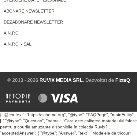
ABONARE NEWSLETTER
DEZABONARE NEWSLETTER
A.N.P.C.
A.N.P.C. - SAL
© 2013 - 2026
RUVIX MEDIA SRL
. Dezvoltat de
FizteQ
{ "@context": "https://schema.org", "@type": "FAQPage", "mainEntity":
[ { "@type": "Question", "name": "Care este calitatea materialului folosit
pentru tricourile amuzante disponibile în colecția Ruvix?",
"acceptedAnswer": { "@type": "Answer", "text": "Modelele de tricouri