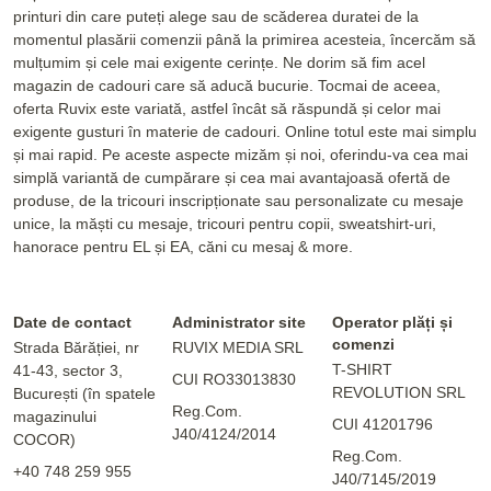
printuri din care puteți alege sau de scăderea duratei de la
momentul plasării comenzii până la primirea acesteia, încercăm să
mulțumim și cele mai exigente cerințe. Ne dorim să fim acel
magazin de cadouri care să aducă bucurie. Tocmai de aceea,
oferta Ruvix este variată, astfel încât să răspundă și celor mai
exigente gusturi în materie de cadouri. Online totul este mai simplu
și mai rapid. Pe aceste aspecte mizăm și noi, oferindu-va cea mai
simplă variantă de cumpărare și cea mai avantajoasă ofertă de
produse, de la tricouri inscripționate sau personalizate cu mesaje
unice, la măști cu mesaje, tricouri pentru copii, sweatshirt-uri,
hanorace pentru EL și EA, căni cu mesaj & more.
Date de contact
Administrator site
Operator plăți și
comenzi
Strada Bărăției, nr
RUVIX MEDIA SRL
T-SHIRT
41-43, sector 3,
CUI RO33013830
REVOLUTION SRL
București (în spatele
Reg.Com.
magazinului
CUI 41201796
J40/4124/2014
COCOR)
Reg.Com.
+40 748 259 955
J40/7145/2019