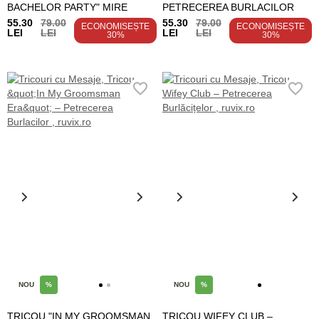
BACHELOR PARTY" MIRE
PETRECEREA BURLACILOR
55.30
79.00
55.30
79.00
ECONOMISEȘTE
ECONOMISEȘTE
LEI
LEI
LEI
LEI
30%
30%
NOU
%
NOU
%
TRICOU "IN MY GROOMSMAN
TRICOU WIFEY CLUB –