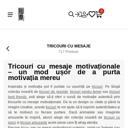
0
TRICOURI CU MESAJE
717 Produse
Tricouri cu mesaje motivaționale
– un mod ușor de a purta
motivația mereu
Inspirația și motivația pot fi purtate cu ușurință pe
tricouri
. Pe lângă
colecția noastră de
tricouri de gravide
,
tricouri pentru femei
sau
tricouri
best friends
, poți alege să-ți oferi o sursă de motivație autentică prin
tricourile cu mesaje motivaționale. De la un design cu citate și până la
imagini creative, aceste
tricouri
te vor ajuta să-ți exprimi autenticitatea și
să te motivezi cu fiecare purtare. Dacă animalele sau imaginile
amuzante te inspiră, atunci alege din colecția noastră de
tricouri cu
pisici
și
tricouri amuzante
acele piese care îți atrag atenția.
Fiecare
tricou
are un mesaj motivațional puternic, printr-un îndemn sau