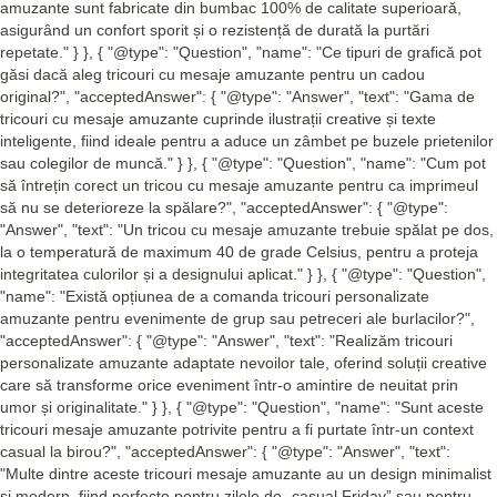
amuzante sunt fabricate din bumbac 100% de calitate superioară,
asigurând un confort sporit și o rezistență de durată la purtări
repetate." } }, { "@type": "Question", "name": "Ce tipuri de grafică pot
găsi dacă aleg tricouri cu mesaje amuzante pentru un cadou
original?", "acceptedAnswer": { "@type": "Answer", "text": "Gama de
tricouri cu mesaje amuzante cuprinde ilustrații creative și texte
inteligente, fiind ideale pentru a aduce un zâmbet pe buzele prietenilor
sau colegilor de muncă." } }, { "@type": "Question", "name": "Cum pot
să întrețin corect un tricou cu mesaje amuzante pentru ca imprimeul
să nu se deterioreze la spălare?", "acceptedAnswer": { "@type":
"Answer", "text": "Un tricou cu mesaje amuzante trebuie spălat pe dos,
la o temperatură de maximum 40 de grade Celsius, pentru a proteja
integritatea culorilor și a designului aplicat." } }, { "@type": "Question",
"name": "Există opțiunea de a comanda tricouri personalizate
amuzante pentru evenimente de grup sau petreceri ale burlacilor?",
"acceptedAnswer": { "@type": "Answer", "text": "Realizăm tricouri
personalizate amuzante adaptate nevoilor tale, oferind soluții creative
care să transforme orice eveniment într-o amintire de neuitat prin
umor și originalitate." } }, { "@type": "Question", "name": "Sunt aceste
tricouri mesaje amuzante potrivite pentru a fi purtate într-un context
casual la birou?", "acceptedAnswer": { "@type": "Answer", "text":
"Multe dintre aceste tricouri mesaje amuzante au un design minimalist
și modern, fiind perfecte pentru zilele de „casual Friday” sau pentru