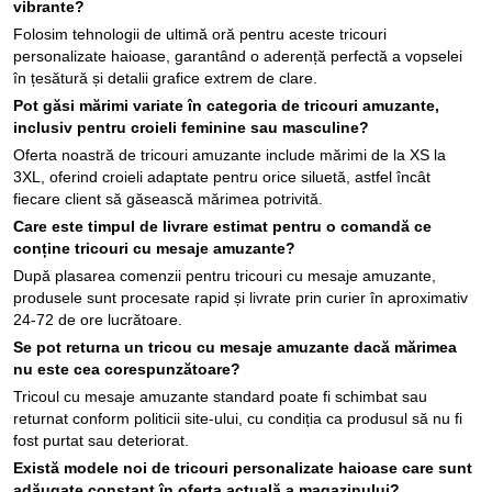
vibrante?
Folosim tehnologii de ultimă oră pentru aceste tricouri
personalizate haioase, garantând o aderență perfectă a vopselei
în țesătură și detalii grafice extrem de clare.
Pot găsi mărimi variate în categoria de tricouri amuzante,
inclusiv pentru croieli feminine sau masculine?
Oferta noastră de tricouri amuzante include mărimi de la XS la
3XL, oferind croieli adaptate pentru orice siluetă, astfel încât
fiecare client să găsească mărimea potrivită.
Care este timpul de livrare estimat pentru o comandă ce
conține tricouri cu mesaje amuzante?
După plasarea comenzii pentru tricouri cu mesaje amuzante,
produsele sunt procesate rapid și livrate prin curier în aproximativ
24-72 de ore lucrătoare.
Se pot returna un tricou cu mesaje amuzante dacă mărimea
nu este cea corespunzătoare?
Tricoul cu mesaje amuzante standard poate fi schimbat sau
returnat conform politicii site-ului, cu condiția ca produsul să nu fi
fost purtat sau deteriorat.
Există modele noi de tricouri personalizate haioase care sunt
adăugate constant în oferta actuală a magazinului?