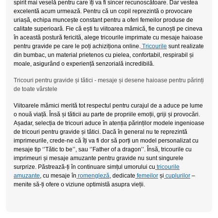
spirit mai veselă pentru care îți va fi sincer recunoscătoare. Dar vestea
excelentă acum urmează. Pentru că un copil reprezintă o provocare
uriașă, echipa muncește constant pentru a oferi femeilor produse de
calitate superioară. Fie că ești tu viitoarea mămică, fie cunoști pe cineva
în această postură fericită, alege tricourile imprimate cu mesaje haioase
pentru gravide pe care le poți achiziționa online.
Tricourile
sunt realizate
din bumbac, un material prietenos cu pielea, confortabil, respirabil și
moale, asigurând o experiență senzorială incredibilă.
Tricouri pentru gravide și tătici - mesaje și desene haioase pentru părinți
de toate vârstele
Viitoarele mămici merită tot respectul pentru curajul de a aduce pe lume
o nouă viață. Însă și tăticii au parte de propriile emoții, griji și provocări.
Așadar, selecția de tricouri aduce în atenția părinților modele ingenioase
de tricouri pentru gravide și tătici. Dacă în general nu te reprezintă
imprimeurile, crede-ne că îți va fi dor să porți un model personalizat cu
mesaje tip ‘’Tătic to be’’, sau ‘’Father of a dragon’’. Însă, tricourile cu
imprimeuri și mesaje amuzante pentru gravide nu sunt singurele
surprize. Păstrează-ți în continuare simțul umorului cu
tricourile
amuzante
, cu mesaje în
romengleză
, dedicate
femeilor
și
cuplurilor
–
menite să-ți ofere o viziune optimistă asupra vieții.