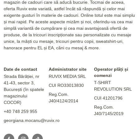
magazin de cadouri care să aducă bucurie. Tocmai de aceea,
oferta Ruvix este variată, astfel încât să răspundă și celor mai
exigente gusturi în materie de cadouri. Online totul este mai simplu
și mai rapid. Pe aceste aspecte mizăm și noi, oferindu-va cea mai
simplă variantă de cumpărare și cea mai avantajoasă ofertă de
produse, de la tricouri inscripționate sau personalizate cu mesaje
unice, la măști cu mesaje, tricouri pentru copii, sweatshirt-uri,
hanorace pentru EL și EA, căni cu mesaj & more.
Date de contact
Administrator site
Operator plăți și
comenzi
Strada Bărăției, nr
RUVIX MEDIA SRL
T-SHIRT
41-43, sector 3,
CUI RO33013830
REVOLUTION SRL
București (în spatele
Reg.Com.
magazinului
CUI 41201796
J40/4124/2014
COCOR)
Reg.Com.
+40 748 259 955
J40/7145/2019
georgiana.mocanu@ruvix.ro