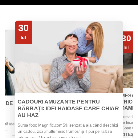
30
30
Iul
Iul
MESAJ
CADOURI AMUZANTE PENTRU
TRICOU
EI DE
BĂRBAȚI: IDEI HAIOASE CARE CHIAR
OAMENII
AU HAZ
Sursa foto
 de
de tricouri
 oferă idei
Sursa foto: Magnific.comȘtii senzația aia când deschizi
„Good vibes
la...
un cadou, zici „mulțumesc frumos" și îl pui pe raft să
CITEȘT
adune praf? Exact asta vrei să eviți....