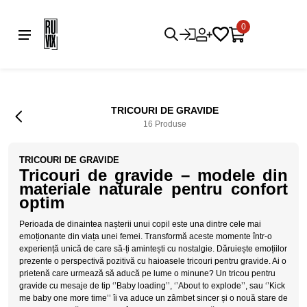
0
TRICOURI DE GRAVIDE
16 Produse
TRICOURI DE GRAVIDE
Tricouri de gravide – modele din
materiale naturale pentru confort
optim
Perioada de dinaintea nașterii unui copil este una dintre cele mai
emoționante din viața unei femei. Transformă aceste momente într-o
experiență unică de care să-ți amintești cu nostalgie. Dăruiește emoțiilor
prezente o perspectivă pozitivă cu haioasele tricouri pentru gravide. Ai o
prietenă care urmează să aducă pe lume o minune? Un tricou pentru
gravide cu mesaje de tip ‘’Baby loading’’, ‘’About to explode’’, sau ‘’Kick
me baby one more time’’ îi va aduce un zâmbet sincer și o nouă stare de