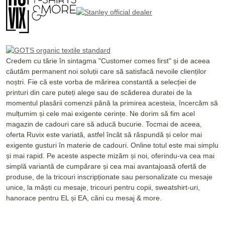
Credem cu tărie în sintagma "Customer comes first" și de aceea
căutăm permanent noi soluții care să satisfacă nevoile clienților
noștri. Fie că este vorba de mărirea constantă a selecției de
printuri din care puteți alege sau de scăderea duratei de la
momentul plasării comenzii până la primirea acesteia, încercăm să
mulțumim și cele mai exigente cerințe. Ne dorim să fim acel
magazin de cadouri care să aducă bucurie. Tocmai de aceea,
oferta Ruvix este variată, astfel încât să răspundă și celor mai
exigente gusturi în materie de cadouri. Online totul este mai simplu
și mai rapid. Pe aceste aspecte mizăm și noi, oferindu-va cea mai
simplă variantă de cumpărare și cea mai avantajoasă ofertă de
produse, de la tricouri inscripționate sau personalizate cu mesaje
unice, la măști cu mesaje, tricouri pentru copii, sweatshirt-uri,
hanorace pentru EL și EA, căni cu mesaj & more.