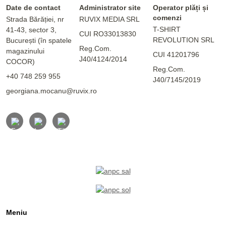
Date de contact
Administrator site
Operator plăți și
comenzi
Strada Bărăției, nr
RUVIX MEDIA SRL
T-SHIRT
41-43, sector 3,
CUI RO33013830
REVOLUTION SRL
București (în spatele
Reg.Com.
magazinului
CUI 41201796
J40/4124/2014
COCOR)
Reg.Com.
+40 748 259 955
J40/7145/2019
georgiana.mocanu@ruvix.ro
Meniu