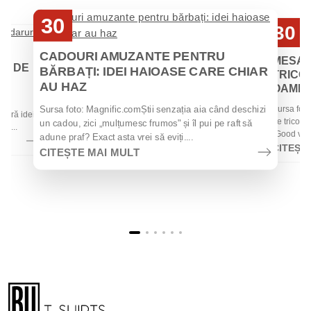
30
30
Iul
Iul
CADOURI AMUZANTE PENTRU
MESAJ
EI DE
BĂRBAȚI: IDEI HAIOASE CARE CHIAR
TRICOU
AU HAZ
OAMENII
 de
Sursa foto
Sursa foto: Magnific.comȘtii senzația aia când deschizi
 oferă idei
de tricouri
un cadou, zici „mulțumesc frumos" și îl pui pe raft să
la...
„Good vibes
adune praf? Exact asta vrei să eviți....
CITEȘT
CITEȘTE MAI MULT