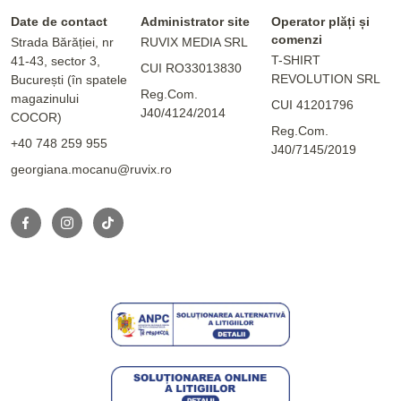
Date de contact
Administrator site
Operator plăți și
comenzi
Strada Bărăției, nr
RUVIX MEDIA SRL
T-SHIRT
41-43, sector 3,
CUI RO33013830
REVOLUTION SRL
București (în spatele
Reg.Com.
magazinului
CUI 41201796
J40/4124/2014
COCOR)
Reg.Com.
+40 748 259 955
J40/7145/2019
georgiana.mocanu@ruvix.ro