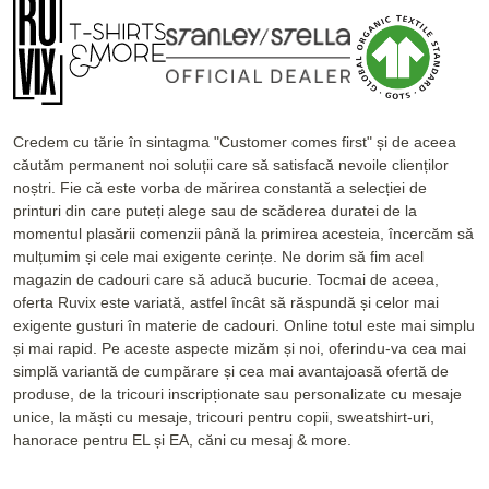
Credem cu tărie în sintagma "Customer comes first" și de aceea
căutăm permanent noi soluții care să satisfacă nevoile clienților
noștri. Fie că este vorba de mărirea constantă a selecției de
printuri din care puteți alege sau de scăderea duratei de la
momentul plasării comenzii până la primirea acesteia, încercăm să
mulțumim și cele mai exigente cerințe. Ne dorim să fim acel
magazin de cadouri care să aducă bucurie. Tocmai de aceea,
oferta Ruvix este variată, astfel încât să răspundă și celor mai
exigente gusturi în materie de cadouri. Online totul este mai simplu
și mai rapid. Pe aceste aspecte mizăm și noi, oferindu-va cea mai
simplă variantă de cumpărare și cea mai avantajoasă ofertă de
produse, de la tricouri inscripționate sau personalizate cu mesaje
unice, la măști cu mesaje, tricouri pentru copii, sweatshirt-uri,
hanorace pentru EL și EA, căni cu mesaj & more.