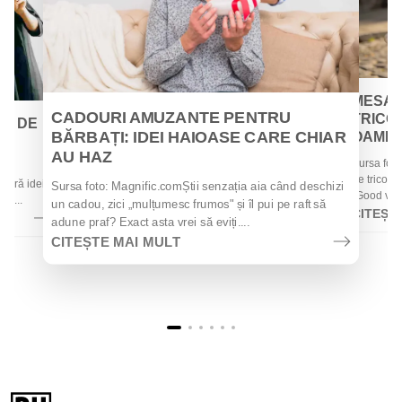
MESAJ
CADOURI AMUZANTE PENTRU
TRICOU
EI DE
BĂRBAȚI: IDEI HAIOASE CARE CHIAR
OAMENII
AU HAZ
Sursa foto
 de
de tricouri
 oferă idei
Sursa foto: Magnific.comȘtii senzația aia când deschizi
„Good vibes
la...
un cadou, zici „mulțumesc frumos" și îl pui pe raft să
CITEȘT
adune praf? Exact asta vrei să eviți....
CITEȘTE MAI MULT