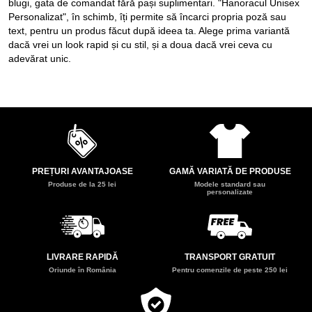
blugi, gata de comandat fără pași suplimentari. "Hanoracul Unisex
Personalizat", în schimb, îți permite să încarci propria poză sau
text, pentru un produs făcut după ideea ta. Alege prima variantă
dacă vrei un look rapid și cu stil, și a doua dacă vrei ceva cu
adevărat unic.
PREȚURI AVANTAJOASE
GAMĂ VARIATĂ DE PRODUSE
Produse de la 25 lei
Modele standard sau
personalizate
LIVRARE RAPIDĂ
TRANSPORT GRATUIT
Oriunde în România
Pentru comenzile de peste 250 lei