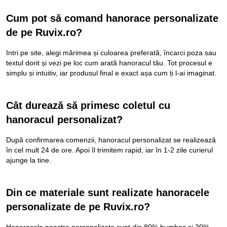
Cum pot să comand hanorace personalizate
de pe
Ruvix.ro
?
Intri pe site, alegi mărimea și culoarea preferată, încarci poza sau
textul dorit și vezi pe loc cum arată hanoracul tău. Tot procesul e
simplu și intuitiv, iar produsul final e exact așa cum ți l-ai imaginat.
Cât durează să primesc coletul cu
hanoracul personalizat?
După confirmarea comenzii, hanoracul personalizat se realizează
în cel mult 24 de ore. Apoi îl trimitem rapid, iar în 1-2 zile curierul
ajunge la tine.
Din ce materiale sunt realizate hanoracele
personalizate de pe
Ruvix.ro
?
Hanoracele noastre personalizate sunt din 80% bumbac și 20%