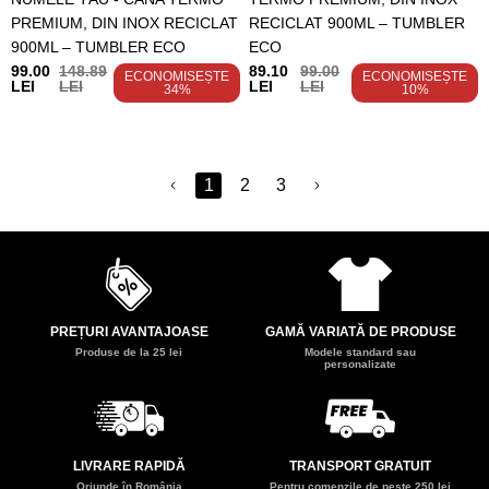
PREMIUM, DIN INOX RECICLAT
RECICLAT 900ML – TUMBLER
900ML – TUMBLER ECO
ECO
99.00
148.89
89.10
99.00
ECONOMISEȘTE
ECONOMISEȘTE
LEI
LEI
LEI
LEI
34%
10%
1
2
3
PREȚURI AVANTAJOASE
GAMĂ VARIATĂ DE PRODUSE
Produse de la 25 lei
Modele standard sau
personalizate
LIVRARE RAPIDĂ
TRANSPORT GRATUIT
Oriunde în România
Pentru comenzile de peste 250 lei