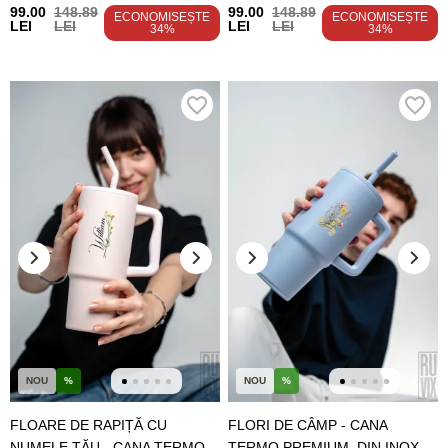
99.00
148.89
99.00
148.89
ECONOMISEȘTE
ECONOMISEȘTE
LEI
LEI
LEI
LEI
34%
34%
NOU
%
NOU
%
FLOARE DE RAPIȚĂ CU
FLORI DE CÂMP - CANA
NUMELE TĂU - CANA TERMO
TERMO PREMIUM, DIN INOX