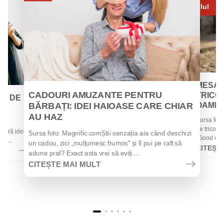
Iul
MESAJ
CADOURI AMUZANTE PENTRU
TRICOU
EI DE
BĂRBAȚI: IDEI HAIOASE CARE CHIAR
OAMENII
AU HAZ
Sursa foto
 de
de tricouri
 oferă idei
Sursa foto: Magnific.comȘtii senzația aia când deschizi
„Good vibes
la...
un cadou, zici „mulțumesc frumos" și îl pui pe raft să
CITEȘT
adune praf? Exact asta vrei să eviți....
CITEȘTE MAI MULT