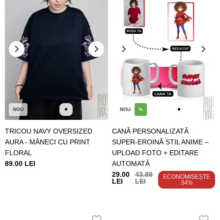
NOU
NOU
%
TRICOU NAVY OVERSIZED
CANĂ PERSONALIZATĂ
AURA - MÂNECI CU PRINT
SUPER-EROINĂ STIL ANIME –
FLORAL
UPLOAD FOTO + EDITARE
89.00 LEI
AUTOMATĂ
29.00
43.89
ECONOMISEȘTE
LEI
LEI
34%