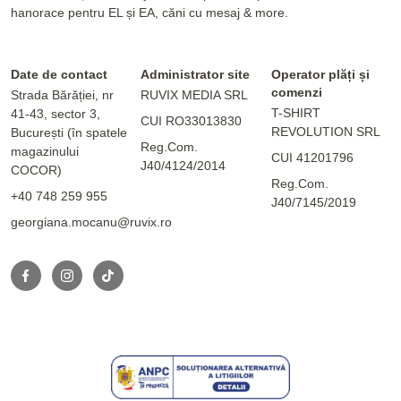
hanorace pentru EL și EA, căni cu mesaj & more.
Date de contact
Administrator site
Operator plăți și
comenzi
Strada Bărăției, nr
RUVIX MEDIA SRL
T-SHIRT
41-43, sector 3,
CUI RO33013830
REVOLUTION SRL
București (în spatele
Reg.Com.
magazinului
CUI 41201796
J40/4124/2014
COCOR)
Reg.Com.
+40 748 259 955
J40/7145/2019
georgiana.mocanu@ruvix.ro