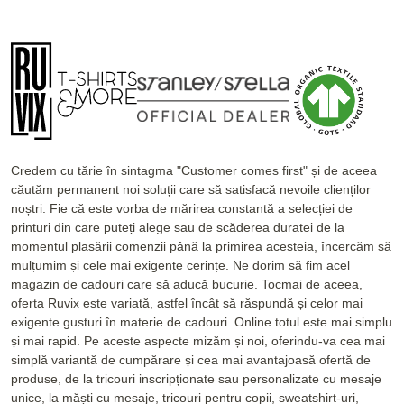
Credem cu tărie în sintagma "Customer comes first" și de aceea
căutăm permanent noi soluții care să satisfacă nevoile clienților
noștri. Fie că este vorba de mărirea constantă a selecției de
printuri din care puteți alege sau de scăderea duratei de la
momentul plasării comenzii până la primirea acesteia, încercăm să
mulțumim și cele mai exigente cerințe. Ne dorim să fim acel
magazin de cadouri care să aducă bucurie. Tocmai de aceea,
oferta Ruvix este variată, astfel încât să răspundă și celor mai
exigente gusturi în materie de cadouri. Online totul este mai simplu
și mai rapid. Pe aceste aspecte mizăm și noi, oferindu-va cea mai
simplă variantă de cumpărare și cea mai avantajoasă ofertă de
produse, de la tricouri inscripționate sau personalizate cu mesaje
unice, la măști cu mesaje, tricouri pentru copii, sweatshirt-uri,