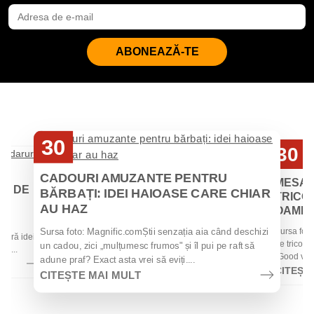
ABONEAZĂ-TE
30
30
Iul
Iul
CADOURI AMUZANTE PENTRU
MESAJ
EI DE
BĂRBAȚI: IDEI HAIOASE CARE CHIAR
TRICOU
AU HAZ
OAMENII
 de
Sursa foto
Sursa foto: Magnific.comȘtii senzația aia când deschizi
 oferă idei
de tricouri
un cadou, zici „mulțumesc frumos" și îl pui pe raft să
la...
„Good vibes
adune praf? Exact asta vrei să eviți....
CITEȘT
CITEȘTE MAI MULT