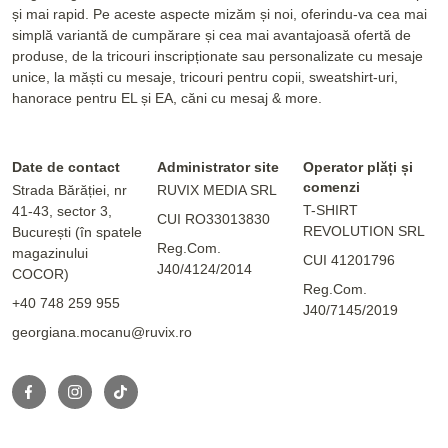
și mai rapid. Pe aceste aspecte mizăm și noi, oferindu-va cea mai
simplă variantă de cumpărare și cea mai avantajoasă ofertă de
produse, de la tricouri inscripționate sau personalizate cu mesaje
unice, la măști cu mesaje, tricouri pentru copii, sweatshirt-uri,
hanorace pentru EL și EA, căni cu mesaj & more.
Date de contact
Administrator site
Operator plăți și
comenzi
Strada Bărăției, nr
RUVIX MEDIA SRL
T-SHIRT
41-43, sector 3,
CUI RO33013830
REVOLUTION SRL
București (în spatele
Reg.Com.
magazinului
CUI 41201796
J40/4124/2014
COCOR)
Reg.Com.
+40 748 259 955
J40/7145/2019
georgiana.mocanu@ruvix.ro