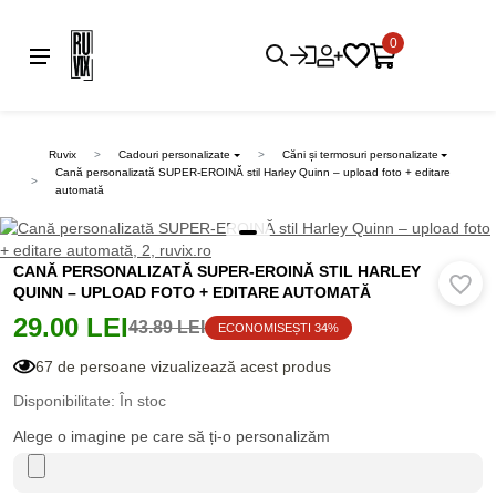
0
Ruvix
Cadouri personalizate
Căni și termosuri personalizate
Cană personalizată SUPER-EROINĂ stil Harley Quinn – upload foto + editare
automată
CANĂ PERSONALIZATĂ SUPER-EROINĂ STIL HARLEY
QUINN – UPLOAD FOTO + EDITARE AUTOMATĂ
29.00 LEI
43.89 LEI
ECONOMISEȘTI 34%
67 de persoane vizualizează acest produs
Disponibilitate: În stoc
Alege o imagine pe care să ți-o personalizăm