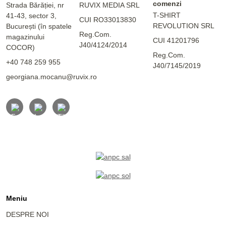
comenzi
Strada Bărăției, nr
RUVIX MEDIA SRL
T-SHIRT
41-43, sector 3,
CUI RO33013830
REVOLUTION SRL
București (în spatele
Reg.Com.
magazinului
CUI 41201796
J40/4124/2014
COCOR)
Reg.Com.
+40 748 259 955
J40/7145/2019
georgiana.mocanu@ruvix.ro
Meniu
DESPRE NOI