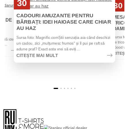
30
30
Iul
Iul
CADOURI AMUZANTE PENTRU
MESAJ
EI DE
BĂRBAȚI: IDEI HAIOASE CARE CHIAR
TRICOU
AU HAZ
OAMENII
 de
Sursa foto
Sursa foto: Magnific.comȘtii senzația aia când deschizi
 oferă idei
de tricouri
un cadou, zici „mulțumesc frumos" și îl pui pe raft să
la...
„Good vibes
adune praf? Exact asta vrei să eviți....
CITEȘT
CITEȘTE MAI MULT