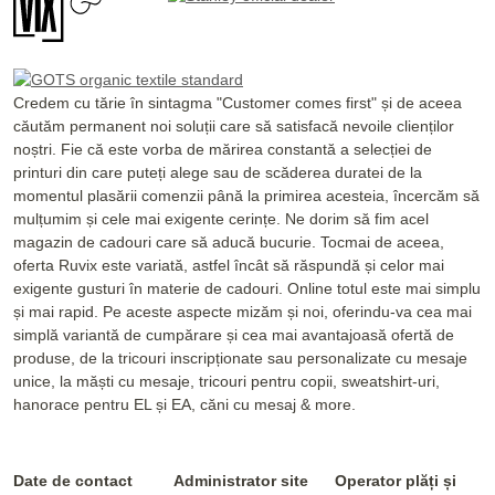
Credem cu tărie în sintagma "Customer comes first" și de aceea
căutăm permanent noi soluții care să satisfacă nevoile clienților
noștri. Fie că este vorba de mărirea constantă a selecției de
printuri din care puteți alege sau de scăderea duratei de la
momentul plasării comenzii până la primirea acesteia, încercăm să
mulțumim și cele mai exigente cerințe. Ne dorim să fim acel
magazin de cadouri care să aducă bucurie. Tocmai de aceea,
oferta Ruvix este variată, astfel încât să răspundă și celor mai
exigente gusturi în materie de cadouri. Online totul este mai simplu
și mai rapid. Pe aceste aspecte mizăm și noi, oferindu-va cea mai
simplă variantă de cumpărare și cea mai avantajoasă ofertă de
produse, de la tricouri inscripționate sau personalizate cu mesaje
unice, la măști cu mesaje, tricouri pentru copii, sweatshirt-uri,
hanorace pentru EL și EA, căni cu mesaj & more.
Date de contact
Administrator site
Operator plăți și