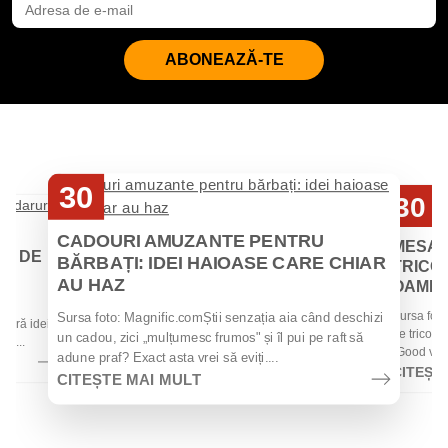
ABONEAZĂ-TE
30
30
Iul
Iul
CADOURI AMUZANTE PENTRU
MESAJ
EI DE
BĂRBAȚI: IDEI HAIOASE CARE CHIAR
TRICOU
AU HAZ
OAMENII
 de
Sursa foto
Sursa foto: Magnific.comȘtii senzația aia când deschizi
 oferă idei
de tricouri
un cadou, zici „mulțumesc frumos" și îl pui pe raft să
la...
„Good vibes
adune praf? Exact asta vrei să eviți....
CITEȘT
CITEȘTE MAI MULT