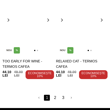
NOU
%
NOU
%
TOO EARLY FOR WINE -
RELAXED CAT - TERMOS
TERMOS CAFEA
CAFEA
44.10
49.00
44.10
49.00
ECONOMISEȘTE
ECONOMISEȘTE
LEI
LEI
LEI
LEI
10%
10%
1
2
3