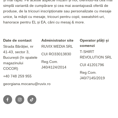
și mai rapid. Pe aceste aspecte mizăm și noi, oferindu-va cea mai
simplă variantă de cumpărare și cea mai avantajoasă ofertă de
produse, de la tricouri inscripționate sau personalizate cu mesaje
unice, la măști cu mesaje, tricouri pentru copii, sweatshirt-uri,
hanorace pentru EL și EA, căni cu mesaj & more.
Date de contact
Administrator site
Operator plăți și
comenzi
Strada Bărăției, nr
RUVIX MEDIA SRL
T-SHIRT
41-43, sector 3,
CUI RO33013830
REVOLUTION SRL
București (în spatele
Reg.Com.
magazinului
CUI 41201796
J40/4124/2014
COCOR)
Reg.Com.
+40 748 259 955
J40/7145/2019
georgiana.mocanu@ruvix.ro