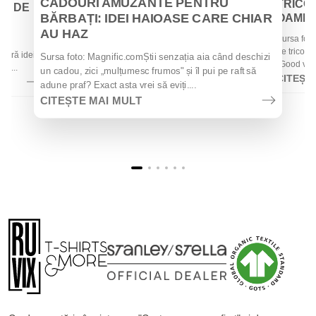
CADOURI AMUZANTE PENTRU
TRICOU
EI DE
BĂRBAȚI: IDEI HAIOASE CARE CHIAR
OAMENII
AU HAZ
Sursa foto
 de
de tricouri
 oferă idei
Sursa foto: Magnific.comȘtii senzația aia când deschizi
„Good vibes
la...
un cadou, zici „mulțumesc frumos" și îl pui pe raft să
CITEȘT
adune praf? Exact asta vrei să eviți....
CITEȘTE MAI MULT