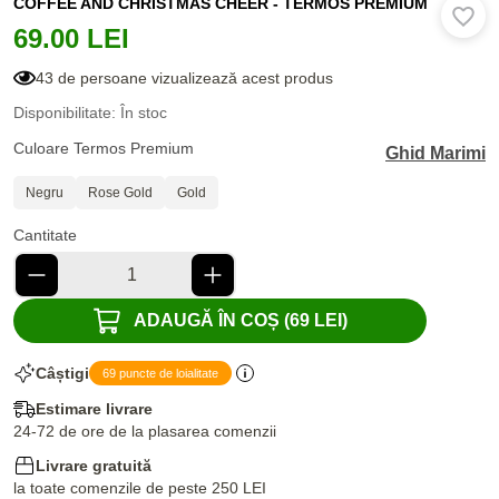
COFFEE AND CHRISTMAS CHEER - TERMOS PREMIUM
69.00 LEI
43 de persoane vizualizează acest produs
Disponibilitate: În stoc
Culoare Termos Premium
Ghid Marimi
Negru
Rose Gold
Gold
Cantitate
ADAUGĂ ÎN COȘ (69 LEI)
Câștigi
69 puncte de loialitate
Estimare livrare
24-72 de ore de la plasarea comenzii
Livrare gratuită
la toate comenzile de peste 250 LEI