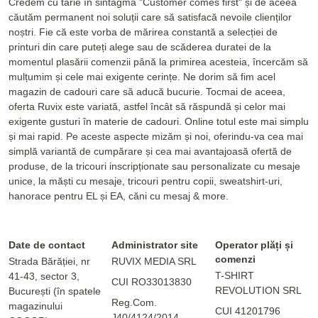
Credem cu tărie în sintagma "Customer comes first" și de aceea
căutăm permanent noi soluții care să satisfacă nevoile clienților
noștri. Fie că este vorba de mărirea constantă a selecției de
printuri din care puteți alege sau de scăderea duratei de la
momentul plasării comenzii până la primirea acesteia, încercăm să
mulțumim și cele mai exigente cerințe. Ne dorim să fim acel
magazin de cadouri care să aducă bucurie. Tocmai de aceea,
oferta Ruvix este variată, astfel încât să răspundă și celor mai
exigente gusturi în materie de cadouri. Online totul este mai simplu
și mai rapid. Pe aceste aspecte mizăm și noi, oferindu-va cea mai
simplă variantă de cumpărare și cea mai avantajoasă ofertă de
produse, de la tricouri inscripționate sau personalizate cu mesaje
unice, la măști cu mesaje, tricouri pentru copii, sweatshirt-uri,
hanorace pentru EL și EA, căni cu mesaj & more.
Date de contact
Administrator site
Operator plăți și
comenzi
Strada Bărăției, nr
RUVIX MEDIA SRL
T-SHIRT
41-43, sector 3,
CUI RO33013830
REVOLUTION SRL
București (în spatele
Reg.Com.
magazinului
CUI 41201796
J40/4124/2014