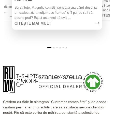
Sursa foto
 de
de tricouri
 oferă idei
Sursa foto: Magnific.comȘtii senzația aia când deschizi
„Good vibes
la...
un cadou, zici „mulțumesc frumos" și îl pui pe raft să
CITEȘT
adune praf? Exact asta vrei să eviți....
CITEȘTE MAI MULT
Credem cu tărie în sintagma "Customer comes first" și de aceea
căutăm permanent noi soluții care să satisfacă nevoile clienților
noștri. Fie că este vorba de mărirea constantă a selecției de