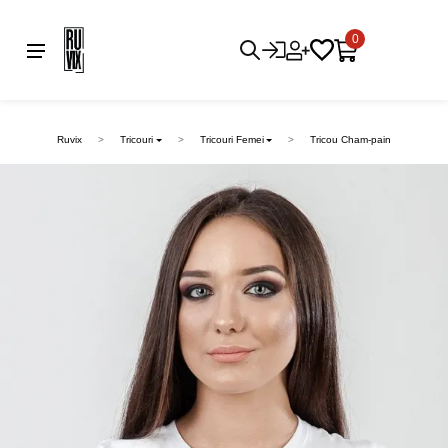
0
Ruvix
Tricouri
Tricouri Femei
Tricou Cham-pain