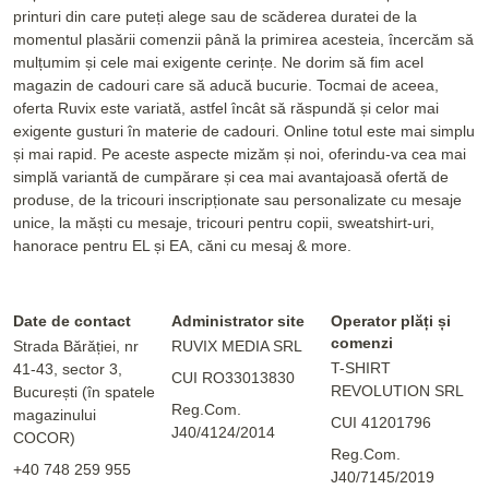
printuri din care puteți alege sau de scăderea duratei de la
momentul plasării comenzii până la primirea acesteia, încercăm să
mulțumim și cele mai exigente cerințe. Ne dorim să fim acel
magazin de cadouri care să aducă bucurie. Tocmai de aceea,
oferta Ruvix este variată, astfel încât să răspundă și celor mai
exigente gusturi în materie de cadouri. Online totul este mai simplu
și mai rapid. Pe aceste aspecte mizăm și noi, oferindu-va cea mai
simplă variantă de cumpărare și cea mai avantajoasă ofertă de
produse, de la tricouri inscripționate sau personalizate cu mesaje
unice, la măști cu mesaje, tricouri pentru copii, sweatshirt-uri,
hanorace pentru EL și EA, căni cu mesaj & more.
Date de contact
Administrator site
Operator plăți și
comenzi
Strada Bărăției, nr
RUVIX MEDIA SRL
T-SHIRT
41-43, sector 3,
CUI RO33013830
REVOLUTION SRL
București (în spatele
Reg.Com.
magazinului
CUI 41201796
J40/4124/2014
COCOR)
Reg.Com.
+40 748 259 955
J40/7145/2019