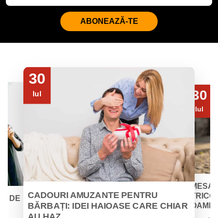
ABONEAZĂ-TE
30
30
Iul
Iul
MESAJ
CADOURI AMUZANTE PENTRU
TRICOU
EI DE
BĂRBAȚI: IDEI HAIOASE CARE CHIAR
OAMENII
AU HAZ