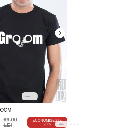
ROOM
69.00
ECONOMISEȘTE
LEI
20%