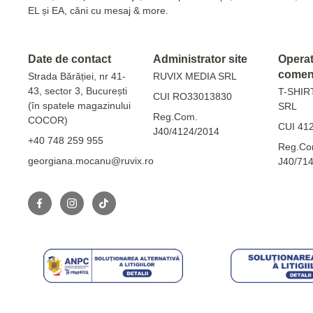
EL și EA, căni cu mesaj & more.
Date de contact
Administrator site
Operato
comen
Strada Bărăției, nr 41-
RUVIX MEDIA SRL
43, sector 3, București
T-SHIR
CUI RO33013830
(în spatele magazinului
SRL
Reg.Com.
COCOR)
CUI 41
J40/4124/2014
+40 748 259 955
Reg.Co
georgiana.mocanu@ruvix.ro
J40/71