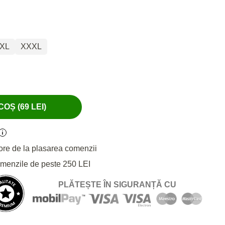
XL
XXXL
OȘ (69 LEI)
ore de la plasarea comenzii
omenzile de peste 250 LEI
PLĂTEȘTE ÎN SIGURANȚĂ CU