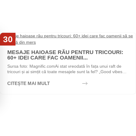
30
Iul
MESAJE HAIOASE RĂU PENTRU TRICOURI:
60+ IDEI CARE FAC OAMENII...
Sursa foto: Magnific.comAi stat vreodată în fața unui raft de
tricouri și ai simțit că toate mesajele sunt la fel? „Good vibes
only", „Stay positive",...
CITEȘTE MAI MULT