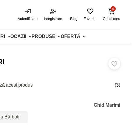
0
Autentificare
Inregistrare
Blog
Favorite
Cosul meu
RI
OCAZII
PRODUSE
OFERTĂ
RI
ză acest produs
(3)
Ghid Marimi
ou Bărbați