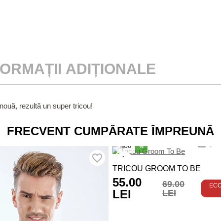
FORMAȚII ADIȚIONALE
 nouă, rezultă un super tricou!
FRECVENT CUMPĂRATE ÎMPREUNĂ
NOU
%
TRICOU GROOM TO BE
55.00
69.00
EC
LEI
LEI