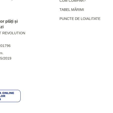
CUM CUMPĂR?
TABEL MĂRIMI
PUNCTE DE LOIALITATE
r plăți și
zi
T REVOLUTION
201796
m.
45/2019