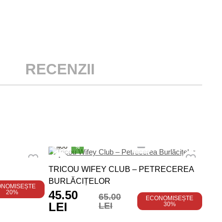
RECENZII
NO
NOU
%
TRI
TRICOU WIFEY CLUB – PETRECEREA
69
BURLĂCIȚELOR
ONOMISEȘTE
45.50
20%
65.00
ECONOMISEȘTE
LEI
LEI
30%