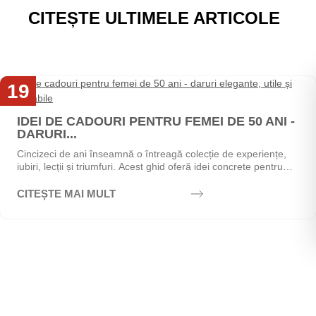
CITEȘTE ULTIMELE ARTICOLE
19
Mai
IDEI DE CADOURI PENTRU FEMEI DE 50 ANI -
DARURI...
Cincizeci de ani înseamnă o întreagă colecție de experiențe,
iubiri, lecții și triumfuri. Acest ghid oferă idei concrete pentru
alegerea cadoului perfect - de la...
CITEȘTE MAI MULT