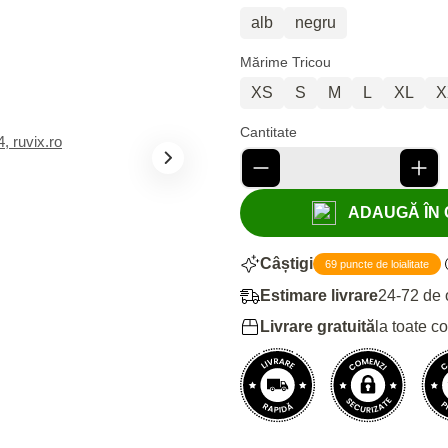
alb
negru
Mărime Tricou
XS
S
M
L
XL
X
Cantitate
ADAUGĂ ÎN C
Câștigi
69 puncte de loialitate
Estimare livrare
24-72 de 
Livrare gratuită
la toate c