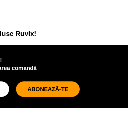
oduse Ruvix!
!
oarea comandă
ABONEAZĂ-TE