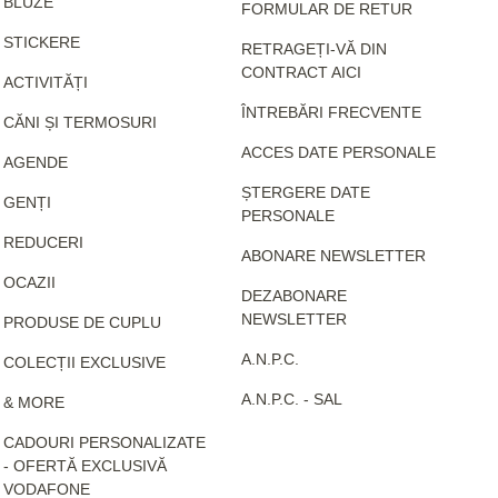
BLUZE
FORMULAR DE RETUR
STICKERE
RETRAGEȚI-VĂ DIN
CONTRACT AICI
ACTIVITĂȚI
ÎNTREBĂRI FRECVENTE
CĂNI ȘI TERMOSURI
ACCES DATE PERSONALE
AGENDE
ȘTERGERE DATE
GENȚI
PERSONALE
REDUCERI
ABONARE NEWSLETTER
OCAZII
DEZABONARE
NEWSLETTER
PRODUSE DE CUPLU
A.N.P.C.
COLECȚII EXCLUSIVE
A.N.P.C. - SAL
& MORE
CADOURI PERSONALIZATE
- OFERTĂ EXCLUSIVĂ
VODAFONE