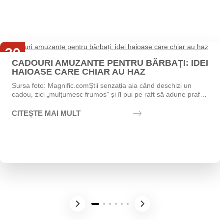
30
CADOURI AMUZANTE PENTRU BĂRBAȚI: IDEI
Iul
HAIOASE CARE CHIAR AU HAZ
Sursa foto: Magnific.comȘtii senzația aia când deschizi un
cadou, zici „mulțumesc frumos" și îl pui pe raft să adune praf?
Exact asta vrei să eviți....
CITEȘTE MAI MULT