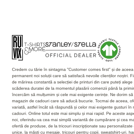
Credem cu tărie în sintagma "Customer comes first" și de acee
permanent noi soluții care să satisfacă nevoile clienților noștri. 
de mărirea constantă a selecției de printuri din care puteți alege
scăderea duratei de la momentul plasării comenzii până la primi
încercăm să mulțumim și cele mai exigente cerințe. Ne dorim să 
magazin de cadouri care să aducă bucurie. Tocmai de aceea, of
variată, astfel încât să răspundă și celor mai exigente gusturi în
cadouri. Online totul este mai simplu și mai rapid. Pe aceste as
noi, oferindu-va cea mai simplă variantă de cumpărare și cea m
ofertă de produse, de la tricouri inscripționate sau personalizat
unice, la măști cu mesaje, tricouri pentru copii, sweatshirt-uri, 