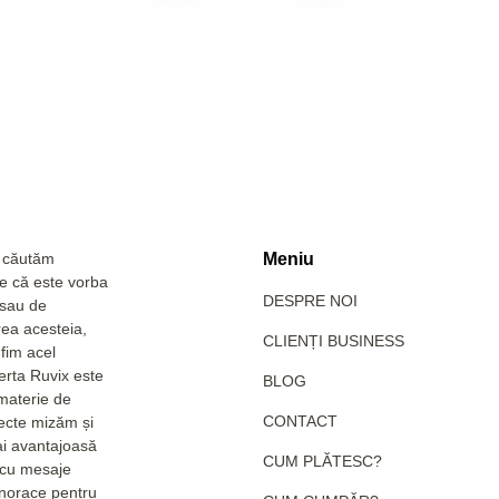
a căutăm
Meniu
Fie că este vorba
DESPRE NOI
 sau de
rea acesteia,
CLIENȚI BUSINESS
fim acel
erta Ruvix este
BLOG
 materie de
CONTACT
pecte mizăm și
ai avantajoasă
CUM PLĂTESC?
e cu mesaje
hanorace pentru