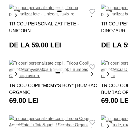
multe alte opţiuni prin care îl poţi bucura pe cel mic,
hanorace
,
NOU
NOU
TRICOU PERSONALIZAT FETE -
TRICOU PER
UNICORN
DINOZAURI
DE LA 59.00 LEI
DE LA 5
NOU
NOU
TRICOU COPII "MOMY'S BOY" | BUMBAC
TRICOU COP
ORGANIC
BUMBAC O
69.00 LEI
69.00 LE
NOU