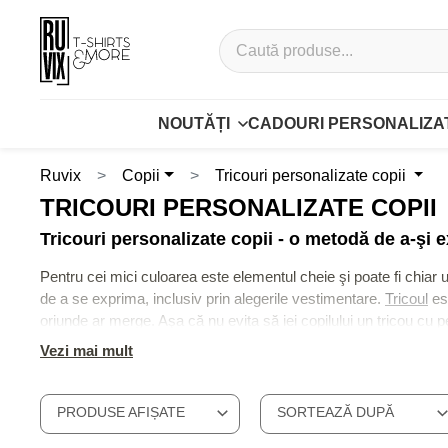
NOUTĂȚI
CADOURI PERSONALIZA
Ruvix
Copii
Tricouri personalizate copii
TRICOURI PERSONALIZATE COPII
Tricouri personalizate copii - o metodă de a-şi 
Pentru cei mici culoarea este elementul cheie şi poate fi chiar un
de a se exprima, inclusiv prin alegerile vestimentare.
Tricoul
est
oriunde ar merge. Aşa că nu evita să iei copilului un tricou cu p
plăcute poţi chiar să faci nişte
tricouri personalizate pentru toat
Vezi mai mult
mai mare de 10-11 ani, există opţiuni pentru fiecare.
Tricouri personalizate pentru copii realizate din materiale ca
PRODUSE AFIȘATE
SORTEAZĂ DUPĂ
Pe lângă modelul atractiv este esenţial ca tricoul să fie realizat
ceea ce priveşte calitatea materialului. Acesta va rezista bine la