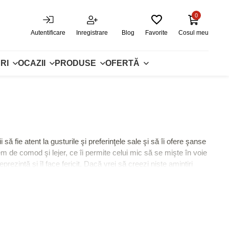
0
Autentificare
Inregistrare
Blog
Favorite
Cosul meu
RI
OCAZII
PRODUSE
OFERTĂ
ă fie atent la gusturile şi preferinţele sale şi să îi ofere şanse
em de comod şi lejer, ce îi permite celui mic să se mişte în voie
ezintă şi îl face fericit. Dacă vrei să creezi nişte amintiri
ate vârstele, fie că ai un prichindel de 3 ani sau un copil ceva
ix sunt realizate din bumbac 100%, astfel că poţi sta liniştit în
 satisfacă toate nevoile. Pe lângă tricouri personalizate, există