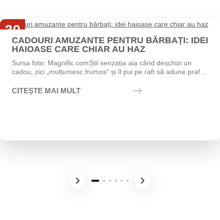
30
CADOURI AMUZANTE PENTRU BĂRBAȚI: IDEI
Iul
HAIOASE CARE CHIAR AU HAZ
Sursa foto: Magnific.comȘtii senzația aia când deschizi un
cadou, zici „mulțumesc frumos" și îl pui pe raft să adune praf?
Exact asta vrei să eviți....
CITEȘTE MAI MULT