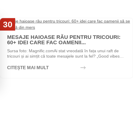
30
Iul
MESAJE HAIOASE RĂU PENTRU TRICOURI:
60+ IDEI CARE FAC OAMENII...
Sursa foto: Magnific.comAi stat vreodată în fața unui raft de
tricouri și ai simțit că toate mesajele sunt la fel? „Good vibes
only", „Stay positive",...
CITEȘTE MAI MULT