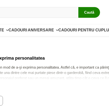
Caută
TE
CADOURI ANIVERSARE
CADOURI PENTRU CUPLU
exprima personalitatea
 mod de a-şi exprima personalitatea. Astfel că, e important ca părinţii s
e una dintre cele mai purtate piese dintr-o garderobă, fiind ceva extr
ersonajul preferat sau un mesaj amuzant, atâta timp cât e ceva ce îl repr
ă familia
. Poţi găsi variante de tricouri personalizate pentru copii de to
litative
 din fibre de origine naturală, modele de
tricouri personalizate
pe de Ruv
 spălare şi va blând cu pielea copiilor, fiind conceput astfel încât să îi