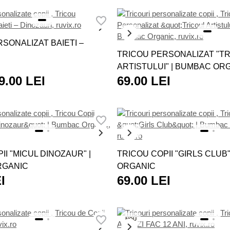
rochii
sau diverse accesorii, toate îl vor bucura la fel de mult dacă a
NOU
SONALIZAT BAIETI –
TRICOU PERSONALIZAT "T
ARTISTULUI" | BUMBAC OR
9.00 LEI
69.00 LEI
NOU
II "MICUL DINOZAUR" |
TRICOU COPII "GIRLS CLUB
RGANIC
ORGANIC
I
69.00 LEI
NOU