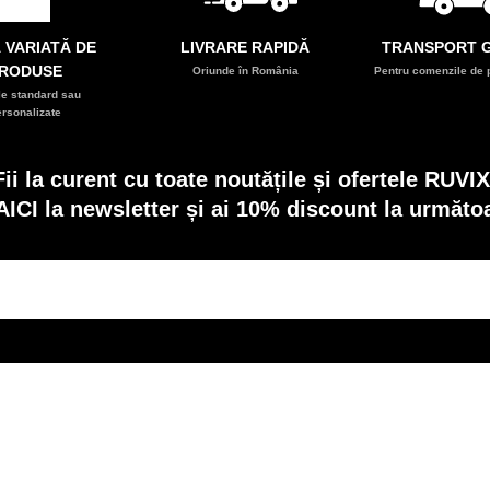
 VARIATĂ DE
LIVRARE RAPIDĂ
TRANSPORT G
RODUSE
Oriunde în România
Pentru comenzile de p
e standard sau
ersonalizate
Fii la curent cu toate noutățile și ofertele RUVIX
AICI la newsletter și ai 10% discount la următ