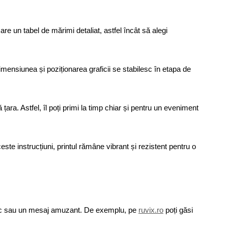
are un tabel de mărimi detaliat, astfel încât să alegi
imensiunea și poziționarea graficii se stabilesc în etapa de
ara. Astfel, îl poți primi la timp chiar și pentru un eveniment
te instrucțiuni, printul rămâne vibrant și rezistent pentru o
ui mic sau un mesaj amuzant. De exemplu, pe
ruvix.ro
poți găsi