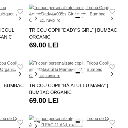
u imprimat personajul preferat pe care îl urmăresc mereu.
NOU
RICOUL
TRICOU COPII "DADY'S GIRL" | BUMBAC
GANIC
ORGANIC
69.00 LEI
NOU
" | BUMBAC
TRICOU COPII "BĂIATUL LU MAMA" |
BUMBAC ORGANIC
69.00 LEI
NOU