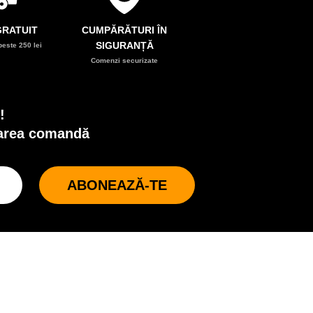
RATUIT
CUMPĂRĂTURI ÎN
SIGURANȚĂ
este 250 lei
Comenzi securizate
!
oarea comandă
ABONEAZĂ-TE