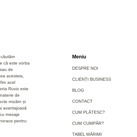
a căutăm
Meniu
Fie că este vorba
DESPRE NOI
 sau de
rea acesteia,
CLIENȚI BUSINESS
fim acel
erta Ruvix este
BLOG
 materie de
CONTACT
pecte mizăm și
ai avantajoasă
CUM PLĂTESC?
e cu mesaje
hanorace pentru
CUM CUMPĂR?
TABEL MĂRIMI