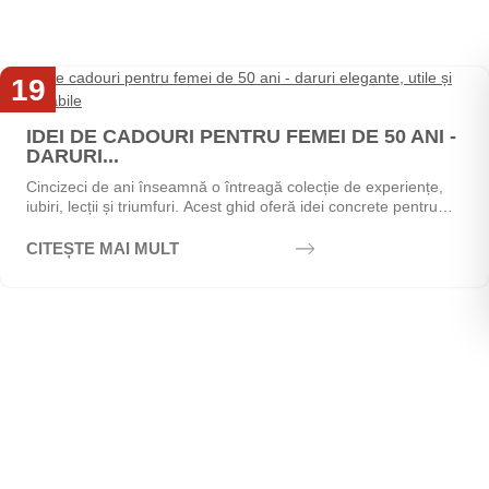
19
Mai
IDEI DE CADOURI PENTRU FEMEI DE 50 ANI -
DARURI...
Cincizeci de ani înseamnă o întreagă colecție de experiențe,
iubiri, lecții și triumfuri. Acest ghid oferă idei concrete pentru
alegerea cadoului perfect - de la...
CITEȘTE MAI MULT