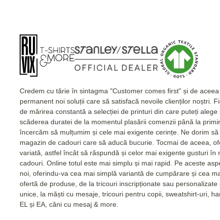
Credem cu tărie în sintagma "Customer comes first" și de acee
permanent noi soluții care să satisfacă nevoile clienților noștri. 
de mărirea constantă a selecției de printuri din care puteți alege
scăderea duratei de la momentul plasării comenzii până la primi
încercăm să mulțumim și cele mai exigente cerințe. Ne dorim să 
magazin de cadouri care să aducă bucurie. Tocmai de aceea, of
variată, astfel încât să răspundă și celor mai exigente gusturi în
cadouri. Online totul este mai simplu și mai rapid. Pe aceste as
noi, oferindu-va cea mai simplă variantă de cumpărare și cea m
ofertă de produse, de la tricouri inscripționate sau personalizat
unice, la măști cu mesaje, tricouri pentru copii, sweatshirt-uri, 
EL și EA, căni cu mesaj & more.