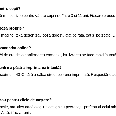
entru copii?
imi, potrivite pentru vârste cuprinse între 3 și 11 ani. Fiecare produs 
 poză proprie?
 imagine, text, desen sau poză dorești, atât pe față, cât și pe spate. D
 comandat online?
e ore de la confirmarea comenzii, iar livrarea se face rapid în toată ț
pentru a păstra imprimarea intactă?
a maximum 40°C, fără a călca direct pe zona imprimată. Respectând aces
adou pentru zilele de naștere?
 practic, mai ales dacă alegi un design cu personajul preferat al cel
 „Astăzi fac … ani".