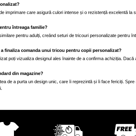
sonalizat?
 imprimare care asigură culori intense și o rezistență excelentă la spă
entru întreaga familie?
 similare pentru adulți, creând seturi de tricouri personalizate pentru 
e a finaliza comanda unui tricou pentru copii personalizat?
zat poți vizualiza designul ales înainte de a confirma achiziția. Dacă 
tandard din magazine?
atea de a purta un design unic, care îi reprezintă și îi face fericiți. Sp
i.