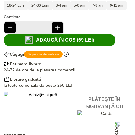
18-24 Luni
24-36 Luni
3-4 ani
5-6 ani
7-8 ani
9-11 ani
Cantitate
ADAUGĂ ÎN COȘ (69 LEI)
Câștigi
69 puncte de loialitate
Estimare livrare
24-72 de ore de la plasarea comenzii
Livrare gratuită
la toate comenzile de peste 250 LEI
PLĂTEȘTE ÎN
SIGURANȚĂ CU