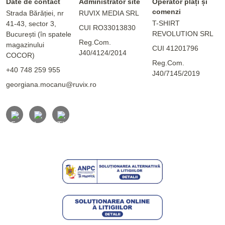
Date de contact
Administrator site
Operator plăți și
comenzi
Strada Bărăției, nr
RUVIX MEDIA SRL
T-SHIRT
41-43, sector 3,
CUI RO33013830
REVOLUTION SRL
București (în spatele
Reg.Com.
magazinului
CUI 41201796
J40/4124/2014
COCOR)
Reg.Com.
+40 748 259 955
J40/7145/2019
georgiana.mocanu@ruvix.ro