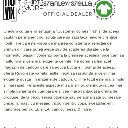
Credem cu tărie în sintagma "Customer comes first" și de aceea
căutăm permanent noi soluții care să satisfacă nevoile clienților
noștri. Fie că este vorba de mărirea constantă a selecției de
printuri din care puteți alege sau de scăderea duratei de la
momentul plasării comenzii până la primirea acesteia, încercăm să
mulțumim și cele mai exigente cerințe. Ne dorim să fim acel
magazin de cadouri care să aducă bucurie. Tocmai de aceea,
oferta Ruvix este variată, astfel încât să răspundă și celor mai
exigente gusturi în materie de cadouri. Online totul este mai simplu
și mai rapid. Pe aceste aspecte mizăm și noi, oferindu-va cea mai
simplă variantă de cumpărare și cea mai avantajoasă ofertă de
produse, de la tricouri inscripționate sau personalizate cu mesaje
unice, la măști cu mesaje, tricouri pentru copii, sweatshirt-uri,
hanorace pentru EL și EA, căni cu mesaj & more.