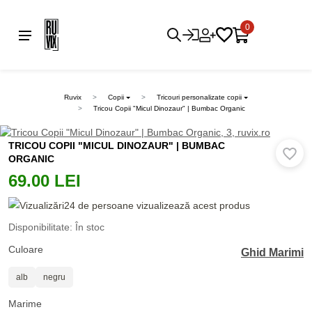
0
Ruvix
Copii
Tricouri personalizate copii
Tricou Copii "Micul Dinozaur" | Bumbac Organic
TRICOU COPII "MICUL DINOZAUR" | BUMBAC
ORGANIC
69.00 LEI
24 de persoane vizualizează acest produs
Disponibilitate: În stoc
Culoare
Ghid Marimi
alb
negru
Marime