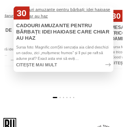
30
30
Iul
Iul
CADOURI AMUZANTE PENTRU
MESAJ
EI DE
BĂRBAȚI: IDEI HAIOASE CARE CHIAR
TRICOU
AU HAZ
OAMENII
 de
Sursa foto
Sursa foto: Magnific.comȘtii senzația aia când deschizi
 oferă idei
de tricouri
un cadou, zici „mulțumesc frumos" și îl pui pe raft să
la...
„Good vibes
adune praf? Exact asta vrei să eviți....
CITEȘT
CITEȘTE MAI MULT