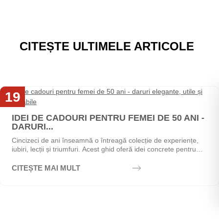
CITEȘTE ULTIMELE ARTICOLE
19
Mai
IDEI DE CADOURI PENTRU FEMEI DE 50 ANI -
DARURI...
Cincizeci de ani înseamnă o întreagă colecție de experiențe,
iubiri, lecții și triumfuri. Acest ghid oferă idei concrete pentru
alegerea cadoului perfect - de la...
CITEȘTE MAI MULT