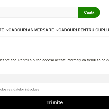
Caută
TE
CADOURI ANIVERSARE
CADOURI PENTRU CUPLU
spre tine. Pentru a putea accesa aceste informații va trebui să ne da
folosirea datelor introduse
Trimite