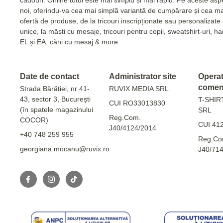
noi, oferindu-va cea mai simplă variantă de cumpărare și cea m
ofertă de produse, de la tricouri inscripționate sau personalizat
unice, la măști cu mesaje, tricouri pentru copii, sweatshirt-uri, 
EL și EA, căni cu mesaj & more.
Date de contact
Administrator site
Operato
comen
Strada Bărăției, nr 41-
RUVIX MEDIA SRL
43, sector 3, București
T-SHIR
CUI RO33013830
(în spatele magazinului
SRL
Reg.Com.
COCOR)
CUI 41
J40/4124/2014
+40 748 259 955
Reg.Co
georgiana.mocanu@ruvix.ro
J40/71