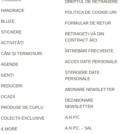
DREPTUL DE RETRAGERE
HANORACE
POLITICA DE COOKIE-URI
BLUZE
FORMULAR DE RETUR
STICKERE
RETRAGEȚI-VĂ DIN
CONTRACT AICI
ACTIVITĂȚI
ÎNTREBĂRI FRECVENTE
CĂNI ȘI TERMOSURI
ACCES DATE PERSONALE
AGENDE
ȘTERGERE DATE
GENȚI
PERSONALE
REDUCERI
ABONARE NEWSLETTER
OCAZII
DEZABONARE
NEWSLETTER
PRODUSE DE CUPLU
A.N.P.C.
COLECȚII EXCLUSIVE
A.N.P.C. - SAL
& MORE