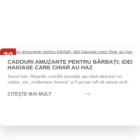
30
CADOURI AMUZANTE PENTRU BĂRBAȚI: IDEI
Iul
HAIOASE CARE CHIAR AU HAZ
Sursa foto: Magnific.comȘtii senzația aia când deschizi un
cadou, zici „mulțumesc frumos" și îl pui pe raft să adune praf?
Exact asta vrei să eviți....
CITEȘTE MAI MULT