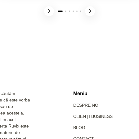
a căutăm
Meniu
Fie că este vorba
DESPRE NOI
 sau de
rea acesteia,
CLIENȚI BUSINESS
fim acel
erta Ruvix este
BLOG
 materie de
CONTACT
pecte mizăm și