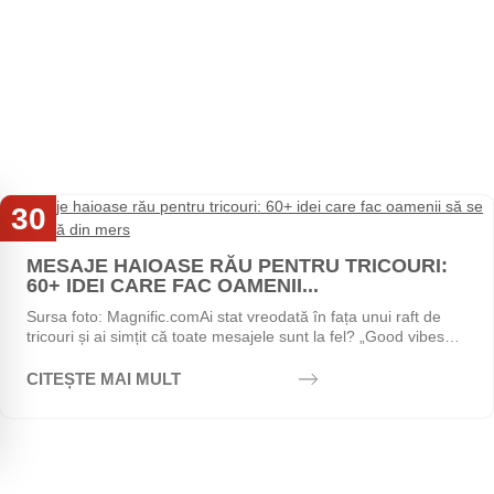
30
Iul
MESAJE HAIOASE RĂU PENTRU TRICOURI:
60+ IDEI CARE FAC OAMENII...
Sursa foto: Magnific.comAi stat vreodată în fața unui raft de
tricouri și ai simțit că toate mesajele sunt la fel? „Good vibes
only", „Stay positive",...
CITEȘTE MAI MULT