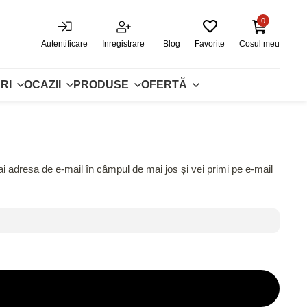
0
Autentificare
Inregistrare
Blog
Favorite
Cosul meu
RI
OCAZII
PRODUSE
OFERTĂ
i adresa de e-mail în câmpul de mai jos și vei primi pe e-mail