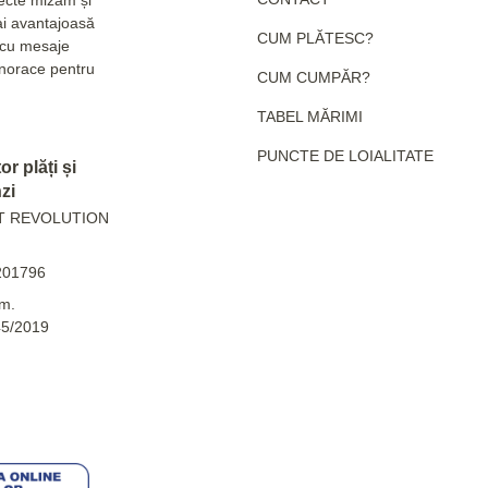
ai avantajoasă
CUM PLĂTESC?
e cu mesaje
hanorace pentru
CUM CUMPĂR?
TABEL MĂRIMI
PUNCTE DE LOIALITATE
r plăți și
zi
T REVOLUTION
201796
m.
45/2019