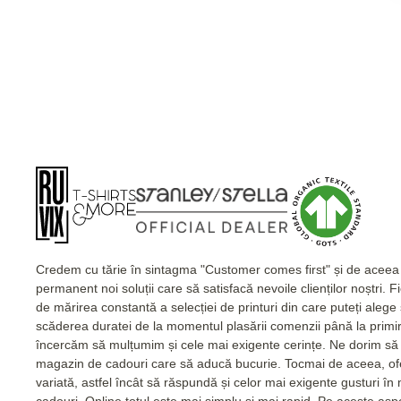
Credem cu tărie în sintagma "Customer comes first" și de acee
permanent noi soluții care să satisfacă nevoile clienților noștri. 
de mărirea constantă a selecției de printuri din care puteți alege
scăderea duratei de la momentul plasării comenzii până la primi
încercăm să mulțumim și cele mai exigente cerințe. Ne dorim să 
magazin de cadouri care să aducă bucurie. Tocmai de aceea, of
variată, astfel încât să răspundă și celor mai exigente gusturi în
cadouri. Online totul este mai simplu și mai rapid. Pe aceste as