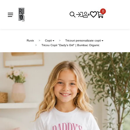
0
Ruvix
Copii
Tricouri personalizate copii
Tricou Copii "Dady's Girl" | Bumbac Organic