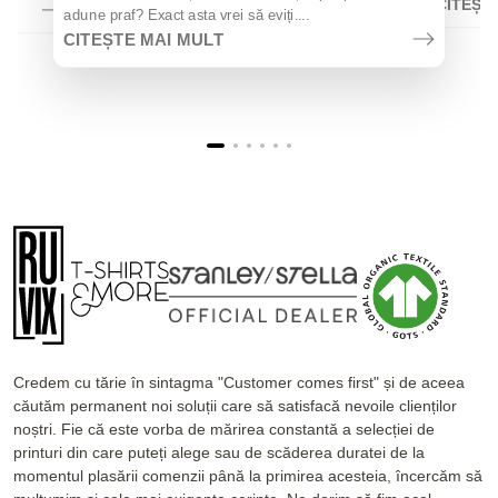
CITEȘT
adune praf? Exact asta vrei să eviți....
CITEȘTE MAI MULT
Credem cu tărie în sintagma "Customer comes first" și de aceea
căutăm permanent noi soluții care să satisfacă nevoile clienților
noștri. Fie că este vorba de mărirea constantă a selecției de
printuri din care puteți alege sau de scăderea duratei de la
momentul plasării comenzii până la primirea acesteia, încercăm să