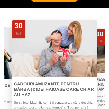
30
30
Iul
Iul
MESAJ
CADOURI AMUZANTE PENTRU
TRICOU
EI DE
BĂRBAȚI: IDEI HAIOASE CARE CHIAR
OAMENII
AU HAZ
Sursa foto
 de
de tricouri
 oferă idei
Sursa foto: Magnific.comȘtii senzația aia când deschizi
„Good vibes
la...
un cadou, zici „mulțumesc frumos" și îl pui pe raft să