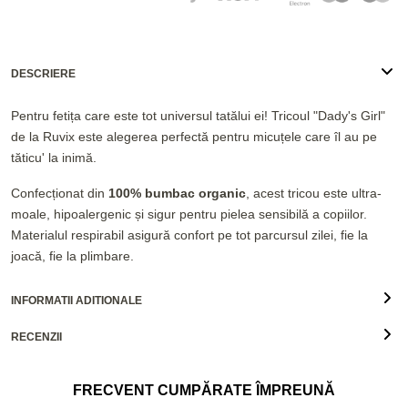
DESCRIERE
Pentru fetița care este tot universul tatălui ei! Tricoul "Dady's Girl"
de la Ruvix este alegerea perfectă pentru micuțele care îl au pe
tăticu' la inimă.
Confecționat din
100% bumbac organic
, acest tricou este ultra-
moale, hipoalergenic și sigur pentru pielea sensibilă a copiilor.
Materialul respirabil asigură confort pe tot parcursul zilei, fie la
joacă, fie la plimbare.
INFORMATII ADITIONALE
RECENZII
FRECVENT CUMPĂRATE ÎMPREUNĂ