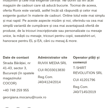
mulțumim și cele mai exigente cerințe. Ne dorim să fim acel
magazin de cadouri care să aducă bucurie. Tocmai de aceea,
oferta Ruvix este variată, astfel încât să răspundă și celor mai
exigente gusturi în materie de cadouri. Online totul este mai simplu
și mai rapid. Pe aceste aspecte mizăm și noi, oferindu-va cea mai
simplă variantă de cumpărare și cea mai avantajoasă ofertă de
produse, de la tricouri inscripționate sau personalizate cu mesaje
unice, la măști cu mesaje, tricouri pentru copii, sweatshirt-uri,
hanorace pentru EL și EA, căni cu mesaj & more.
Date de contact
Administrator site
Operator plăți și
comenzi
Strada Bărăției, nr
RUVIX MEDIA SRL
T-SHIRT
41-43, sector 3,
CUI RO33013830
REVOLUTION SRL
București (în spatele
Reg.Com.
magazinului
CUI 41201796
J40/4124/2014
COCOR)
Reg.Com.
+40 748 259 955
J40/7145/2019
georgiana.mocanu@ruvix.ro