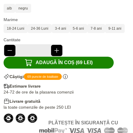
alb
negru
Marime
18-24 Luni
24-36 Luni
3-4 ani
5-6 ani
7-8 ani
9-11 ani
Cantitate
ADAUGĂ ÎN COȘ (69 LEI)
Câștigi
69 puncte de loialitate
Estimare livrare
24-72 de ore de la plasarea comenzii
Livrare gratuită
la toate comenzile de peste 250 LEI
PLĂTEȘTE ÎN SIGURANȚĂ CU