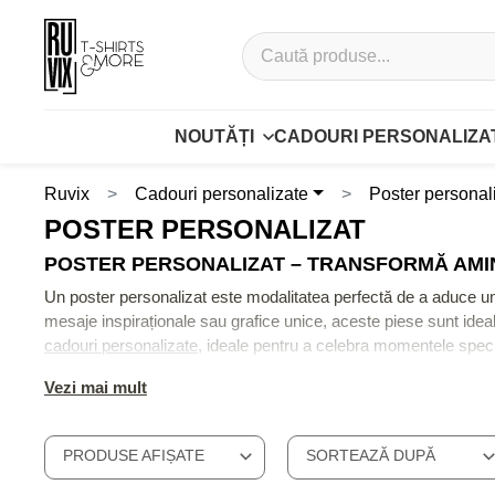
NOUTĂȚI
CADOURI PERSONALIZA
Ruvix
Cadouri personalizate
Poster personal
POSTER PERSONALIZAT
POSTER PERSONALIZAT – TRANSFORMĂ AMIN
Un poster personalizat este modalitatea perfectă de a aduce un s
mesaje inspiraționale sau grafice unice, aceste piese sunt ideal
cadouri personalizate
, ideale pentru a celebra momentele specia
Un poster de perete personalizat poate fi integrat ușor în oric
Vezi mai mult
cu alte articole, precum
brelocuri personalizate
sau
stickere
, c
aniversări sau alte ocazii speciale.
Poster perete personalizat – cadoul ideal pentru orice ocazi
PRODUSE AFIȘATE
SORTEAZĂ DUPĂ
Oferă un poster personalizat cu poza ta pentru a sărbători mome