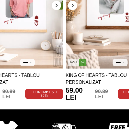
NOU
%
HEARTS - TABLOU
KING OF HEARTS - TABLOU
ZAT
PERSONALIZAT
59.00
90.89
90.89
ECONOMISEȘTE
EC
LEI
LEI
35%
LEI