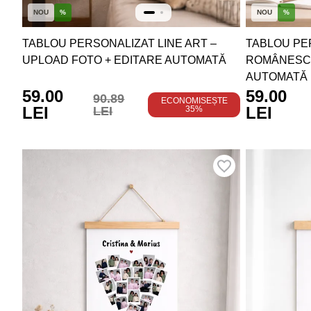
NOU
%
NOU
%
TABLOU PERSONALIZAT LINE ART –
TABLOU PER
UPLOAD FOTO + EDITARE AUTOMATĂ
ROMÂNESC 
AUTOMATĂ
59.00
59.00
90.89
ECONOMISEȘTE
LEI
LEI
LEI
35%