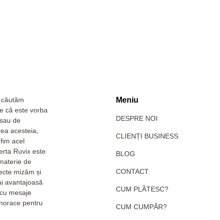
a căutăm
Meniu
Fie că este vorba
DESPRE NOI
 sau de
rea acesteia,
CLIENȚI BUSINESS
fim acel
erta Ruvix este
BLOG
 materie de
CONTACT
pecte mizăm și
ai avantajoasă
CUM PLĂTESC?
e cu mesaje
hanorace pentru
CUM CUMPĂR?