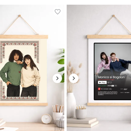
stă de
cadouri pentru ziua de naștere
sau creează un set tematic pentru
aldă și personală. Fie că alegi să-ți personalizezi spațiul sau să ofer
ie.