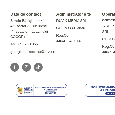
Date de contact
Administrator site
Operato
comen
Strada Bărăției, nr 41-
RUVIX MEDIA SRL
43, sector 3, București
T-SHIR
CUI RO33013830
(în spatele magazinului
SRL
Reg.Com.
COCOR)
CUI 41
J40/4124/2014
+40 748 259 955
Reg.Co
georgiana.mocanu@ruvix.ro
J40/71