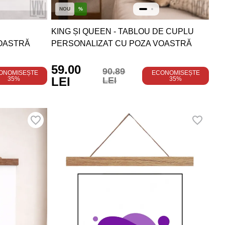
NOU
%
KING ȘI QUEEN - TABLOU DE CUPLU
OASTRĂ
PERSONALIZAT CU POZA VOASTRĂ
59.00
90.89
ONOMISEȘTE
ECONOMISEȘTE
LEI
35%
LEI
35%