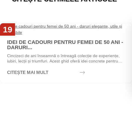
19
Mai
IDEI DE CADOURI PENTRU FEMEI DE 50 ANI -
DARURI...
Cincizeci de ani înseamnă o întreagă colecție de experiențe,
iubiri, lecții și triumfuri. Acest ghid oferă idei concrete pentru
alegerea cadoului perfect - de la...
CITEȘTE MAI MULT