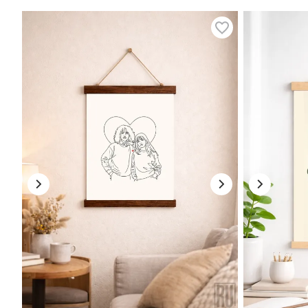
fiind disponibile în diferite dimensiuni și stiluri. Adaugă-le la o li
doar că aduce un aer unic locuinței, ci și creează o atmosferă c
întotdeauna o declarație vizuală puternică și plină de semnificaț