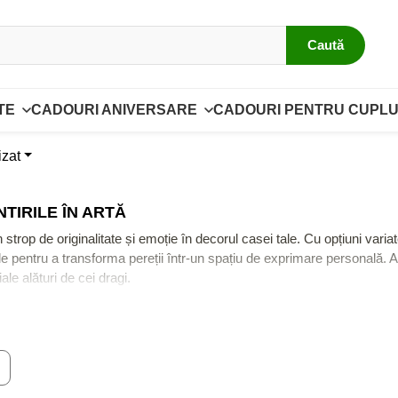
Caută
TE
CADOURI ANIVERSARE
CADOURI PENTRU CUPLU
izat
TIRILE ÎN ARTĂ
trop de originalitate și emoție în decorul casei tale. Cu opțiuni vari
e pentru a transforma pereții într-un spațiu de exprimare personală. Al
le alături de cei dragi.
e stil de amenajare, fie că optezi pentru un design modern, minimalist
are adaugă un plus de creativitate. Aceste postere nu doar că decorează
e
ntele memorabile într-un mod inedit. Aceste postere sunt cadouri vers