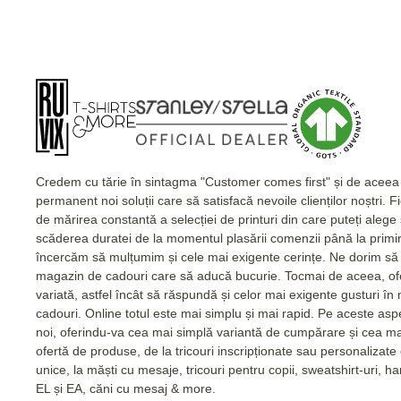
Credem cu tărie în sintagma "Customer comes first" și de acee
permanent noi soluții care să satisfacă nevoile clienților noștri. 
de mărirea constantă a selecției de printuri din care puteți alege
scăderea duratei de la momentul plasării comenzii până la primi
încercăm să mulțumim și cele mai exigente cerințe. Ne dorim să 
magazin de cadouri care să aducă bucurie. Tocmai de aceea, of
variată, astfel încât să răspundă și celor mai exigente gusturi în
cadouri. Online totul este mai simplu și mai rapid. Pe aceste as
noi, oferindu-va cea mai simplă variantă de cumpărare și cea m
ofertă de produse, de la tricouri inscripționate sau personalizat
unice, la măști cu mesaje, tricouri pentru copii, sweatshirt-uri, 
EL și EA, căni cu mesaj & more.