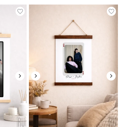
 cei dragi. Decorarea pereților cu un poster personalizat nu
i un astfel de cadou, posterele personalizate vor deveni