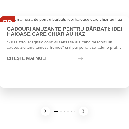
30
CADOURI AMUZANTE PENTRU BĂRBAȚI: IDEI
Iul
HAIOASE CARE CHIAR AU HAZ
Sursa foto: Magnific.comȘtii senzația aia când deschizi un
cadou, zici „mulțumesc frumos" și îl pui pe raft să adune praf?
Exact asta vrei să eviți....
CITEȘTE MAI MULT