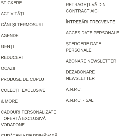
STICKERE
RETRAGEȚI-VĂ DIN
CONTRACT AICI
ACTIVITĂȚI
ÎNTREBĂRI FRECVENTE
CĂNI ȘI TERMOSURI
ACCES DATE PERSONALE
AGENDE
ȘTERGERE DATE
GENȚI
PERSONALE
REDUCERI
ABONARE NEWSLETTER
OCAZII
DEZABONARE
NEWSLETTER
PRODUSE DE CUPLU
A.N.P.C.
COLECȚII EXCLUSIVE
A.N.P.C. - SAL
& MORE
CADOURI PERSONALIZATE
- OFERTĂ EXCLUSIVĂ
VODAFONE
CURĂȚENIA DE PRIMĂVARĂ