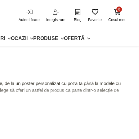
0
Autentificare
Inregistrare
Blog
Favorite
Cosul meu
RI
OCAZII
PRODUSE
OFERTĂ
ate, de la un poster personalizat cu poza ta până la modele cu
ege să oferi un astfel de produs ca parte dintr-o selecție de
 sau clasic. Pentru a completa un cadou unic, asociază posterele
, ci și păstrează amintirile aproape, fiind ideale pentru
atile, perfecte pentru aniversări, nunți sau zile de naștere,