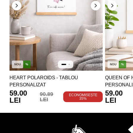
NOU
%
NOU
%
HEART POLAROIDS - TABLOU
QUEEN OF 
PERSONALIZAT
PERSONALI
59.00
59.00
90.89
ECONOMISEȘTE
LEI
LEI
LEI
35%