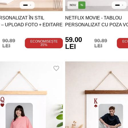
NOU
%
SONALIZAT ÎN STIL
NETFLIX MOVIE - TABLOU
– UPLOAD FOTO + EDITARE
PERSONALIZAT CU POZA V
59.00
90.89
90.89
ECONOMISEȘTE
EC
LEI
LEI
35%
LEI