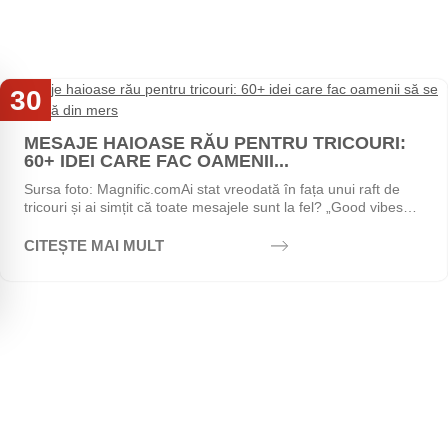
30
Iul
MESAJE HAIOASE RĂU PENTRU TRICOURI:
60+ IDEI CARE FAC OAMENII...
Sursa foto: Magnific.comAi stat vreodată în fața unui raft de
tricouri și ai simțit că toate mesajele sunt la fel? „Good vibes
only", „Stay positive",...
CITEȘTE MAI MULT