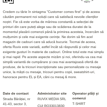
Credem cu tărie în sintagma "Customer comes first" și de aceea
căutăm permanent noi soluții care să satisfacă nevoile clienților
noștri. Fie că este vorba de mărirea constantă a selecției de
printuri din care puteți alege sau de scăderea duratei de la
momentul plasării comenzii până la primirea acesteia, încercăm să
mulțumim și cele mai exigente cerințe. Ne dorim să fim acel
magazin de cadouri care să aducă bucurie. Tocmai de aceea,
oferta Ruvix este variată, astfel încât să răspundă și celor mai
exigente gusturi în materie de cadouri. Online totul este mai simplu
și mai rapid. Pe aceste aspecte mizăm și noi, oferindu-va cea mai
simplă variantă de cumpărare și cea mai avantajoasă ofertă de
produse, de la tricouri inscripționate sau personalizate cu mesaje
unice, la măști cu mesaje, tricouri pentru copii, sweatshirt-uri,
hanorace pentru EL și EA, căni cu mesaj & more.
Date de contact
Administrator site
Operator plăți și
comenzi
Strada Bărăției, nr
RUVIX MEDIA SRL
T-SHIRT
41-43, sector 3,
CUI RO33013830