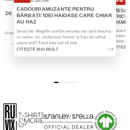
Iul
Iul
CADOURI AMUZANTE PENTRU
MESAJ
EI DE
BĂRBAȚI: IDEI HAIOASE CARE CHIAR
TRICOU
AU HAZ
OAMENII
 de
Sursa foto
Sursa foto: Magnific.comȘtii senzația aia când deschizi
 oferă idei
de tricouri
un cadou, zici „mulțumesc frumos" și îl pui pe raft să
la...
„Good vibes
adune praf? Exact asta vrei să eviți....
CITEȘT
CITEȘTE MAI MULT