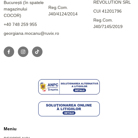
REVOLUTION SRL
București (în spatele
Reg.Com.
magazinului
CUI 41201796
J40/4124/2014
COCOR)
Reg.Com.
+40 748 259 955
J40/7145/2019
georgiana.mocanu@ruvix.ro
Meniu