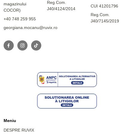
Reg.Com.
magazinului
CUI 41201796
J40/4124/2014
COCOR)
Reg.Com.
+40 748 259 955
J40/7145/2019
georgiana.mocanu@ruvix.ro
Meniu
DESPRE RUVIX