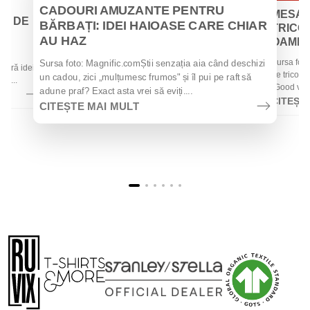
Iul
Iul
CADOURI AMUZANTE PENTRU
MESAJ
EI DE
BĂRBAȚI: IDEI HAIOASE CARE CHIAR
TRICOU
AU HAZ
OAMENII
 de
Sursa foto
Sursa foto: Magnific.comȘtii senzația aia când deschizi
 oferă idei
de tricouri
un cadou, zici „mulțumesc frumos" și îl pui pe raft să
la...
„Good vibes
adune praf? Exact asta vrei să eviți....
CITEȘT
CITEȘTE MAI MULT