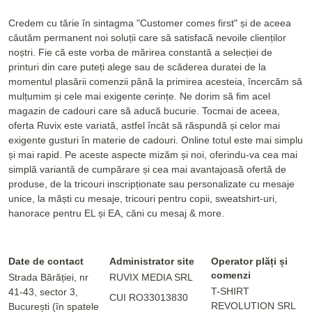
Credem cu tărie în sintagma "Customer comes first" și de aceea
căutăm permanent noi soluții care să satisfacă nevoile clienților
noștri. Fie că este vorba de mărirea constantă a selecției de
printuri din care puteți alege sau de scăderea duratei de la
momentul plasării comenzii până la primirea acesteia, încercăm să
mulțumim și cele mai exigente cerințe. Ne dorim să fim acel
magazin de cadouri care să aducă bucurie. Tocmai de aceea,
oferta Ruvix este variată, astfel încât să răspundă și celor mai
exigente gusturi în materie de cadouri. Online totul este mai simplu
și mai rapid. Pe aceste aspecte mizăm și noi, oferindu-va cea mai
simplă variantă de cumpărare și cea mai avantajoasă ofertă de
produse, de la tricouri inscripționate sau personalizate cu mesaje
unice, la măști cu mesaje, tricouri pentru copii, sweatshirt-uri,
hanorace pentru EL și EA, căni cu mesaj & more.
Date de contact
Administrator site
Operator plăți și
comenzi
Strada Bărăției, nr
RUVIX MEDIA SRL
T-SHIRT
41-43, sector 3,
CUI RO33013830
REVOLUTION SRL
București (în spatele