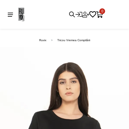
0
Ruvix
Tricou Vremea Compilării