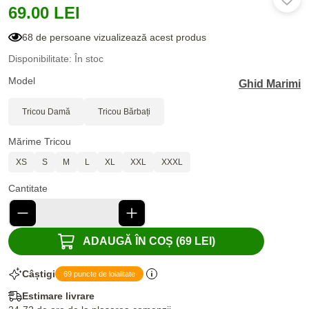
69.00 LEI
68 de persoane vizualizează acest produs
Disponibilitate: În stoc
Model
Ghid Marimi
Tricou Damă
Tricou Bărbați
Mărime Tricou
XS
S
M
L
XL
XXL
XXXL
Cantitate
ADAUGĂ ÎN COȘ (69 LEI)
Câștigi
69 puncte de loialitate
Estimare livrare