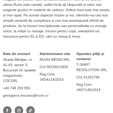
oferta Ruvix este variată, astfel încât să răspundă și celor mai
exigente gusturi în materie de cadouri. Online totul este mai simplu
și mai rapid. Pe aceste aspecte mizăm și noi, oferindu-va cea mai
simplă variantă de cumpărare și cea mai avantajoasă ofertă de
produse, de la tricouri inscripționate sau personalizate cu mesaje
unice, la măști cu mesaje, tricouri pentru copii, sweatshirt-uri,
hanorace pentru EL și EA, căni cu mesaj & more.
Date de contact
Administrator site
Operator plăți și
comenzi
Strada Bărăției, nr
RUVIX MEDIA SRL
T-SHIRT
41-43, sector 3,
CUI RO33013830
REVOLUTION SRL
București (în spatele
Reg.Com.
magazinului
CUI 41201796
J40/4124/2014
COCOR)
Reg.Com.
+40 748 259 955
J40/7145/2019
georgiana.mocanu@ruvix.ro