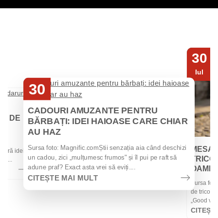
30
Iul
30
Iul
CADOURI AMUZANTE PENTRU
EI DE
BĂRBAȚI: IDEI HAIOASE CARE CHIAR
AU HAZ
 de
Sursa foto: Magnific.comȘtii senzația aia când deschizi
MESAJ
 oferă idei
un cadou, zici „mulțumesc frumos" și îl pui pe raft să
TRICOU
la...
adune praf? Exact asta vrei să eviți....
OAMENII
CITEȘTE MAI MULT
Sursa foto
de tricouri
„Good vibes
CITEȘT