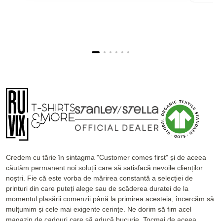
Credem cu tărie în sintagma "Customer comes first" și de aceea
căutăm permanent noi soluții care să satisfacă nevoile clienților
noștri. Fie că este vorba de mărirea constantă a selecției de
printuri din care puteți alege sau de scăderea duratei de la
momentul plasării comenzii până la primirea acesteia, încercăm să
mulțumim și cele mai exigente cerințe. Ne dorim să fim acel
magazin de cadouri care să aducă bucurie. Tocmai de aceea,