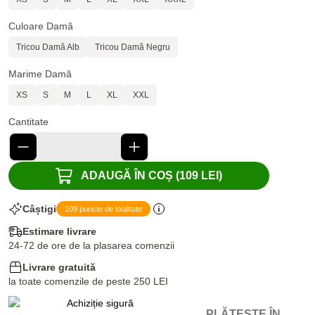
Culoare Damă
Tricou Damă Alb
Tricou Damă Negru
Marime Damă
XS
S
M
L
XL
XXL
Cantitate
ADAUGĂ ÎN COȘ (109 LEI)
Câștigi
109 puncte de loialitate
Estimare livrare
24-72 de ore de la plasarea comenzii
Livrare gratuită
la toate comenzile de peste 250 LEI
PLĂTEȘTE ÎN