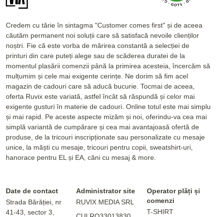
Credem cu tărie în sintagma "Customer comes first" și de aceea
căutăm permanent noi soluții care să satisfacă nevoile clienților
noștri. Fie că este vorba de mărirea constantă a selecției de
printuri din care puteți alege sau de scăderea duratei de la
momentul plasării comenzii până la primirea acesteia, încercăm să
mulțumim și cele mai exigente cerințe. Ne dorim să fim acel
magazin de cadouri care să aducă bucurie. Tocmai de aceea,
oferta Ruvix este variată, astfel încât să răspundă și celor mai
exigente gusturi în materie de cadouri. Online totul este mai simplu
și mai rapid. Pe aceste aspecte mizăm și noi, oferindu-va cea mai
simplă variantă de cumpărare și cea mai avantajoasă ofertă de
produse, de la tricouri inscripționate sau personalizate cu mesaje
unice, la măști cu mesaje, tricouri pentru copii, sweatshirt-uri,
hanorace pentru EL și EA, căni cu mesaj & more.
Date de contact
Administrator site
Operator plăți și
comenzi
Strada Bărăției, nr
RUVIX MEDIA SRL
T-SHIRT
41-43, sector 3,
CUI RO33013830