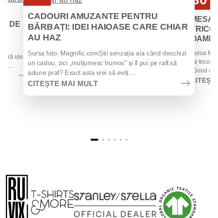
Iul
Iul
CADOURI AMUZANTE PENTRU
MESAJ
EI DE
BĂRBAȚI: IDEI HAIOASE CARE CHIAR
TRICOU
AU HAZ
OAMENII
 de
Sursa foto
Sursa foto: Magnific.comȘtii senzația aia când deschizi
 oferă idei
de tricouri
un cadou, zici „mulțumesc frumos" și îl pui pe raft să
la...
„Good vibes
adune praf? Exact asta vrei să eviți....
CITEȘT
CITEȘTE MAI MULT