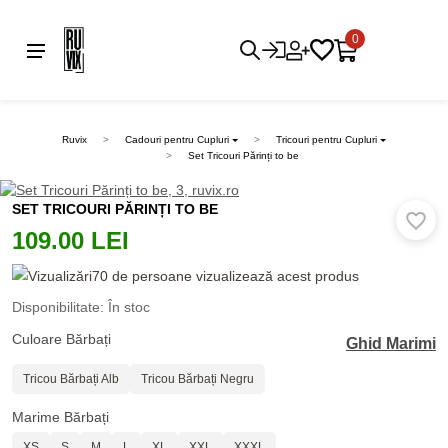
0
Ruvix
Cadouri pentru Cupluri
Tricouri pentru Cupluri
Set Tricouri Părinți to be
SET TRICOURI PĂRINȚI TO BE
109.00 LEI
70 de persoane vizualizează acest produs
Disponibilitate: În stoc
Culoare Bărbați
Ghid Marimi
Tricou Bărbați Alb
Tricou Bărbați Negru
Marime Bărbați
XS
S
M
L
XL
XXL
XXXL