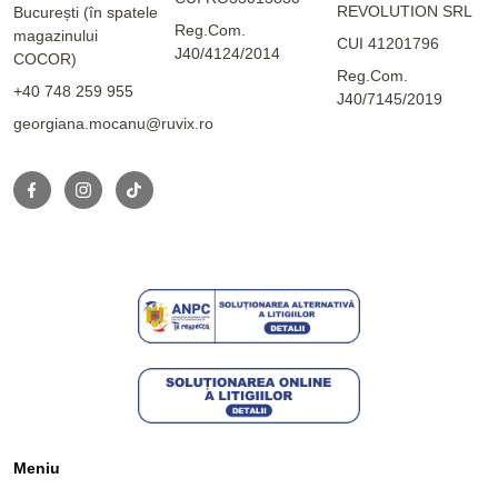
REVOLUTION SRL
București (în spatele
Reg.Com.
magazinului
CUI 41201796
J40/4124/2014
COCOR)
Reg.Com.
+40 748 259 955
J40/7145/2019
georgiana.mocanu@ruvix.ro
Meniu