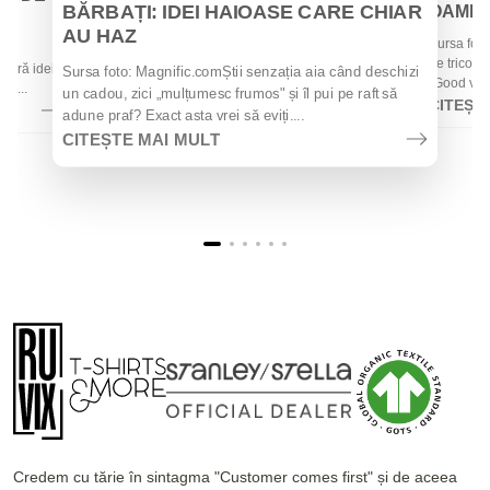
BĂRBAȚI: IDEI HAIOASE CARE CHIAR
OAMENII
AU HAZ
Sursa foto
 de
de tricouri
 oferă idei
Sursa foto: Magnific.comȘtii senzația aia când deschizi
„Good vibes
la...
un cadou, zici „mulțumesc frumos" și îl pui pe raft să
CITEȘT
adune praf? Exact asta vrei să eviți....
CITEȘTE MAI MULT
Credem cu tărie în sintagma "Customer comes first" și de aceea