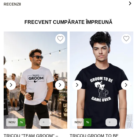
RECENZII
FRECVENT CUMPĂRATE ÎMPREUNĂ
NOU
%
NOU
%
TRICOU "TEAM GROOM" –
TRICOU GROOM TO BE