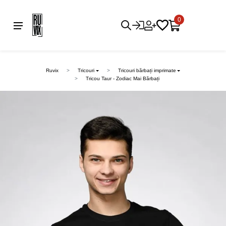
0
Ruvix
Tricouri
Tricouri bărbați imprimate
Tricou Taur - Zodiac Mai Bărbați