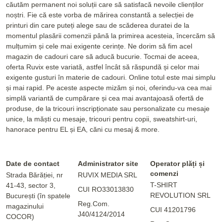
căutăm permanent noi soluții care să satisfacă nevoile clienților
noștri. Fie că este vorba de mărirea constantă a selecției de
printuri din care puteți alege sau de scăderea duratei de la
momentul plasării comenzii până la primirea acesteia, încercăm să
mulțumim și cele mai exigente cerințe. Ne dorim să fim acel
magazin de cadouri care să aducă bucurie. Tocmai de aceea,
oferta Ruvix este variată, astfel încât să răspundă și celor mai
exigente gusturi în materie de cadouri. Online totul este mai simplu
și mai rapid. Pe aceste aspecte mizăm și noi, oferindu-va cea mai
simplă variantă de cumpărare și cea mai avantajoasă ofertă de
produse, de la tricouri inscripționate sau personalizate cu mesaje
unice, la măști cu mesaje, tricouri pentru copii, sweatshirt-uri,
hanorace pentru EL și EA, căni cu mesaj & more.
Date de contact
Administrator site
Operator plăți și
comenzi
Strada Bărăției, nr
RUVIX MEDIA SRL
T-SHIRT
41-43, sector 3,
CUI RO33013830
REVOLUTION SRL
București (în spatele
Reg.Com.
magazinului
CUI 41201796
J40/4124/2014
COCOR)