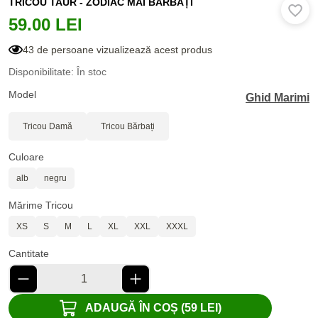
TRICOU TAUR - ZODIAC MAI BĂRBAȚI
59.00 LEI
43 de persoane vizualizează acest produs
Disponibilitate: În stoc
Model
Ghid Marimi
Tricou Damă
Tricou Bărbați
Culoare
alb
negru
Mărime Tricou
XS
S
M
L
XL
XXL
XXXL
Cantitate
ADAUGĂ ÎN COȘ (59 LEI)