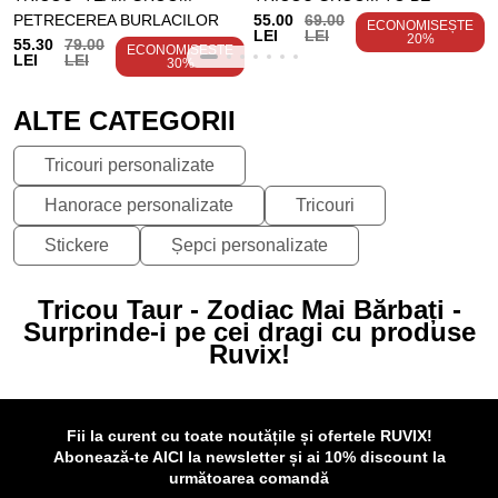
PETRECEREA BURLACILOR
55.00
69.00
ECONOMISEȘTE
LEI
LEI
20%
55.30
79.00
ECONOMISEȘTE
LEI
LEI
30%
ALTE CATEGORII
Tricouri personalizate
Hanorace personalizate
Tricouri
Stickere
Șepci personalizate
Tricou Taur - Zodiac Mai Bărbați -
Surprinde-i pe cei dragi cu produse
Ruvix!
Fii la curent cu toate noutățile și ofertele RUVIX!
Abonează-te AICI la newsletter și ai 10% discount la
următoarea comandă