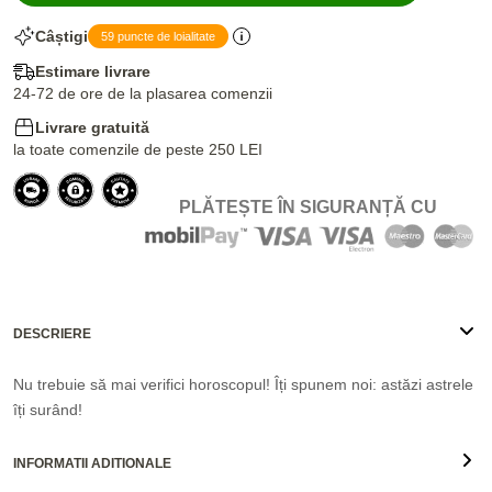
Câștigi
59 puncte de loialitate
Estimare livrare
24-72 de ore de la plasarea comenzii
Livrare gratuită
la toate comenzile de peste 250 LEI
PLĂTEȘTE ÎN SIGURANȚĂ CU
DESCRIERE
Nu trebuie să mai verifici horoscopul! Îți spunem noi: astăzi astrele
îți surând!
INFORMATII ADITIONALE