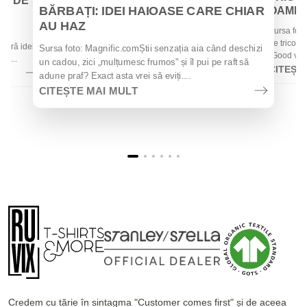
EI DE
BĂRBAȚI: IDEI HAIOASE CARE CHIAR
OAMENII
AU HAZ
Sursa foto
 de
de tricouri
 oferă idei
Sursa foto: Magnific.comȘtii senzația aia când deschizi
„Good vibes
la...
un cadou, zici „mulțumesc frumos" și îl pui pe raft să
CITEȘT
adune praf? Exact asta vrei să eviți....
CITEȘTE MAI MULT
Credem cu tărie în sintagma "Customer comes first" și de aceea