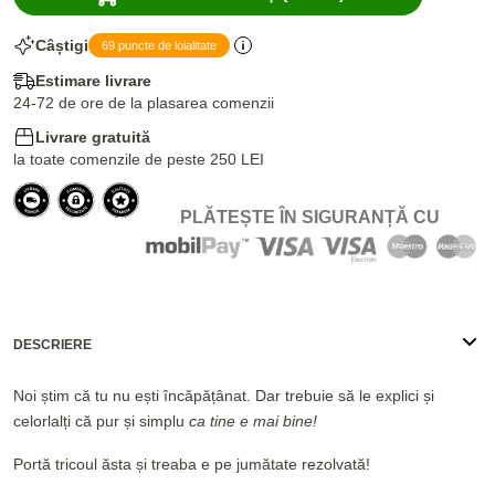
Câștigi
69 puncte de loialitate
Estimare livrare
24-72 de ore de la plasarea comenzii
Livrare gratuită
la toate comenzile de peste 250 LEI
PLĂTEȘTE ÎN SIGURANȚĂ CU
DESCRIERE
Noi știm că tu nu ești încăpățânat. Dar trebuie să le explici și
celorlalți că pur și simplu
ca tine e mai bine!
Portă tricoul ăsta și treaba e pe jumătate rezolvată!