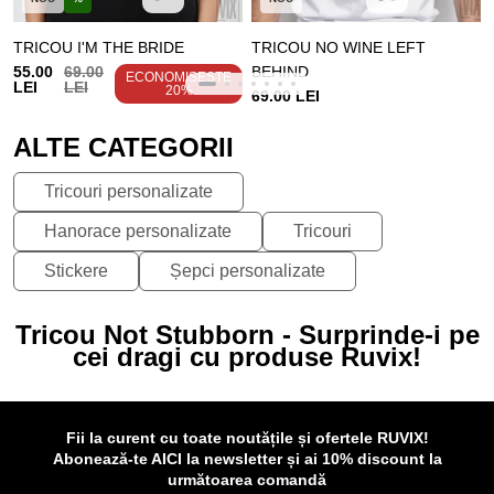
TRICOU I'M THE BRIDE
TRICOU NO WINE LEFT
55.00
69.00
BEHIND
ECONOMISEȘTE
LEI
LEI
20%
69.00 LEI
ALTE CATEGORII
Tricouri personalizate
Hanorace personalizate
Tricouri
Stickere
Șepci personalizate
Tricou Not Stubborn - Surprinde-i pe
cei dragi cu produse Ruvix!
Fii la curent cu toate noutățile și ofertele RUVIX!
Abonează-te AICI la newsletter și ai 10% discount la
următoarea comandă