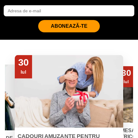
ABONEAZĂ-TE
30
30
Iul
Iul
MESAJ
CADOURI AMUZANTE PENTRU
TRICOU