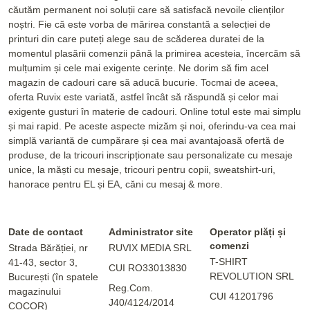
căutăm permanent noi soluții care să satisfacă nevoile clienților
noștri. Fie că este vorba de mărirea constantă a selecției de
printuri din care puteți alege sau de scăderea duratei de la
momentul plasării comenzii până la primirea acesteia, încercăm să
mulțumim și cele mai exigente cerințe. Ne dorim să fim acel
magazin de cadouri care să aducă bucurie. Tocmai de aceea,
oferta Ruvix este variată, astfel încât să răspundă și celor mai
exigente gusturi în materie de cadouri. Online totul este mai simplu
și mai rapid. Pe aceste aspecte mizăm și noi, oferindu-va cea mai
simplă variantă de cumpărare și cea mai avantajoasă ofertă de
produse, de la tricouri inscripționate sau personalizate cu mesaje
unice, la măști cu mesaje, tricouri pentru copii, sweatshirt-uri,
hanorace pentru EL și EA, căni cu mesaj & more.
Date de contact
Administrator site
Operator plăți și
comenzi
Strada Bărăției, nr
RUVIX MEDIA SRL
T-SHIRT
41-43, sector 3,
CUI RO33013830
REVOLUTION SRL
București (în spatele
Reg.Com.
magazinului
CUI 41201796
J40/4124/2014
COCOR)