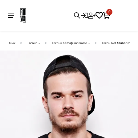
0
Ruvix
Tricouri
Tricouri bărbați imprimate
Tricou Not Stubborn