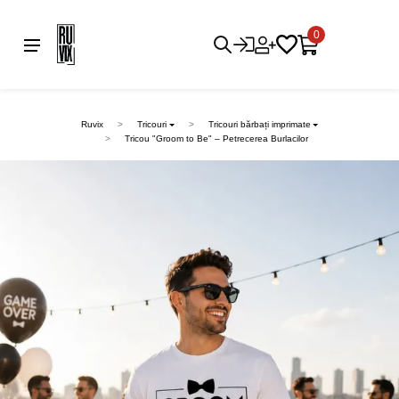
0
Ruvix
Tricouri
Tricouri bărbați imprimate
Tricou "Groom to Be" – Petrecerea Burlacilor