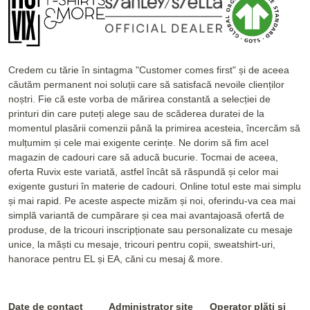
Credem cu tărie în sintagma "Customer comes first" și de aceea
căutăm permanent noi soluții care să satisfacă nevoile clienților
noștri. Fie că este vorba de mărirea constantă a selecției de
printuri din care puteți alege sau de scăderea duratei de la
momentul plasării comenzii până la primirea acesteia, încercăm să
mulțumim și cele mai exigente cerințe. Ne dorim să fim acel
magazin de cadouri care să aducă bucurie. Tocmai de aceea,
oferta Ruvix este variată, astfel încât să răspundă și celor mai
exigente gusturi în materie de cadouri. Online totul este mai simplu
și mai rapid. Pe aceste aspecte mizăm și noi, oferindu-va cea mai
simplă variantă de cumpărare și cea mai avantajoasă ofertă de
produse, de la tricouri inscripționate sau personalizate cu mesaje
unice, la măști cu mesaje, tricouri pentru copii, sweatshirt-uri,
hanorace pentru EL și EA, căni cu mesaj & more.
Date de contact
Administrator site
Operator plăți și