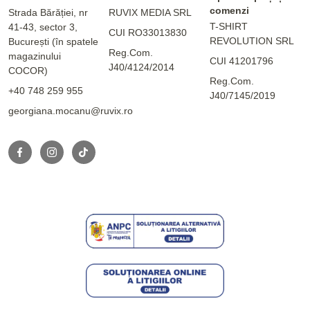
comenzi
Strada Bărăției, nr
RUVIX MEDIA SRL
T-SHIRT
41-43, sector 3,
CUI RO33013830
REVOLUTION SRL
București (în spatele
Reg.Com.
magazinului
CUI 41201796
J40/4124/2014
COCOR)
Reg.Com.
+40 748 259 955
J40/7145/2019
georgiana.mocanu@ruvix.ro