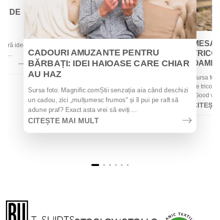
EI DE
 de
MESAJ
 oferă idei
CADOURI AMUZANTE PENTRU
TRICOU
la...
BĂRBAȚI: IDEI HAIOASE CARE CHIAR
OAMENII
AU HAZ
Sursa foto
de tricouri
Sursa foto: Magnific.comȘtii senzația aia când deschizi
„Good vibes
un cadou, zici „mulțumesc frumos" și îl pui pe raft să
CITEȘT
adune praf? Exact asta vrei să eviți....
CITEȘTE MAI MULT