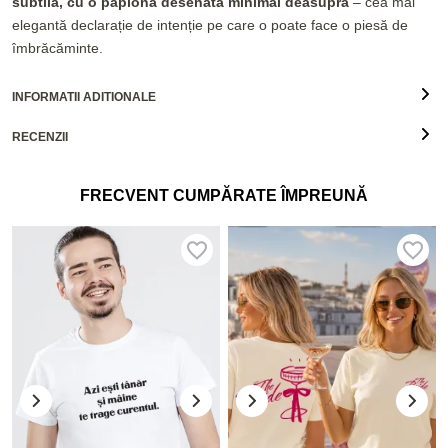
subtilă, cu o papionă desenată minimal deasupra
– cea mai
elegantă declarație de intenție pe care o poate face o piesă de
îmbrăcăminte.
INFORMATII ADITIONALE
RECENZII
FRECVENT CUMPĂRATE ÎMPREUNĂ