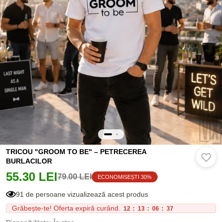
TRICOU "GROOM TO BE" – PETRECEREA
BURLACILOR
55.30 LEI
79.00 LEI
ECONOMISEȘTI 30%
91 de persoane vizualizează acest produs
Grăbește-te! Oferta expiră curând.
12
:
13
:
06
:
36