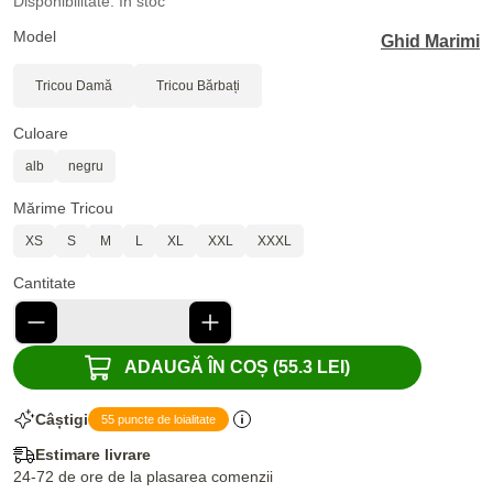
Disponibilitate: În stoc
Model
Ghid Marimi
Tricou Damă
Tricou Bărbați
Culoare
alb
negru
Mărime Tricou
XS
S
M
L
XL
XXL
XXXL
Cantitate
ADAUGĂ ÎN COȘ (55.3 LEI)
Câștigi
55 puncte de loialitate
Estimare livrare
24-72 de ore de la plasarea comenzii