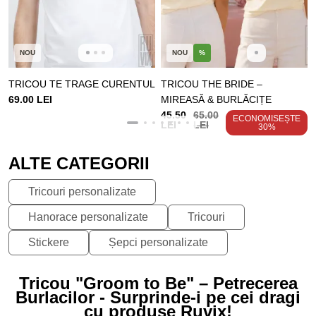
NOU
NOU
%
TRICOU TE TRAGE CURENTUL
TRICOU THE BRIDE –
69.00 LEI
MIREASĂ & BURLĂCIȚE
45.50
65.00
ECONOMISEȘTE
LEI
LEI
30%
ALTE CATEGORII
Tricouri personalizate
Hanorace personalizate
Tricouri
Stickere
Șepci personalizate
Tricou "Groom to Be" – Petrecerea
Burlacilor - Surprinde-i pe cei dragi
cu produse Ruvix!