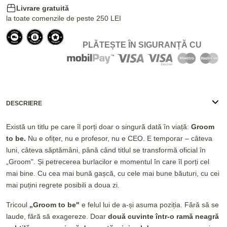
Livrare gratuită
la toate comenzile de peste 250 LEI
PLĂTEȘTE ÎN SIGURANȚĂ CU
DESCRIERE
Există un titlu pe care îl porți doar o singură dată în viață:
Groom
to be.
Nu e ofițer, nu e profesor, nu e CEO. E temporar – câteva
luni, câteva săptămâni, până când titlul se transformă oficial în
„Groom". Și petrecerea burlacilor e momentul în care îl porți cel
mai bine. Cu cea mai bună gașcă, cu cele mai bune băuturi, cu cei
mai puțini regrete posibili a doua zi.
Tricoul
„Groom to be"
e felul lui de a-și asuma poziția. Fără să se
laude, fără să exagereze. Doar
două cuvinte într-o ramă neagră