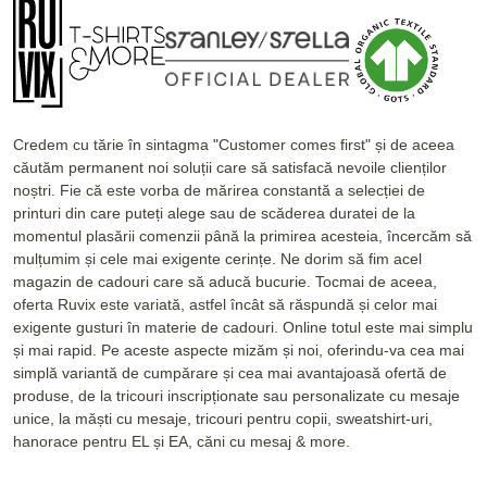
Credem cu tărie în sintagma "Customer comes first" și de aceea
căutăm permanent noi soluții care să satisfacă nevoile clienților
noștri. Fie că este vorba de mărirea constantă a selecției de
printuri din care puteți alege sau de scăderea duratei de la
momentul plasării comenzii până la primirea acesteia, încercăm să
mulțumim și cele mai exigente cerințe. Ne dorim să fim acel
magazin de cadouri care să aducă bucurie. Tocmai de aceea,
oferta Ruvix este variată, astfel încât să răspundă și celor mai
exigente gusturi în materie de cadouri. Online totul este mai simplu
și mai rapid. Pe aceste aspecte mizăm și noi, oferindu-va cea mai
simplă variantă de cumpărare și cea mai avantajoasă ofertă de
produse, de la tricouri inscripționate sau personalizate cu mesaje
unice, la măști cu mesaje, tricouri pentru copii, sweatshirt-uri,
hanorace pentru EL și EA, căni cu mesaj & more.