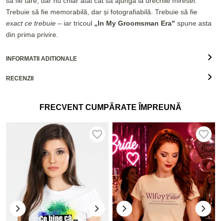
să fie tare, dar nu chiar atât cât să ajungă la urechile miresei.
Trebuie să fie memorabilă, dar și fotografiabilă. Trebuie să fie
exact ce trebuie
– iar tricoul
„In My Groomsman Era"
spune asta
din prima privire.
INFORMATII ADITIONALE
RECENZII
FRECVENT CUMPĂRATE ÎMPREUNĂ