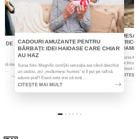
MESAJ
CADOURI AMUZANTE PENTRU
TRICOU
EI DE
BĂRBAȚI: IDEI HAIOASE CARE CHIAR
OAMENII
AU HAZ
Sursa foto
 de
de tricouri
 oferă idei
Sursa foto: Magnific.comȘtii senzația aia când deschizi
„Good vibes
la...
un cadou, zici „mulțumesc frumos" și îl pui pe raft să
CITEȘT
adune praf? Exact asta vrei să eviți....
CITEȘTE MAI MULT