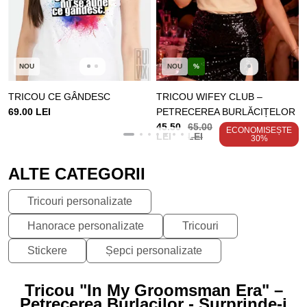
NOU
NOU
%
TRICOU CE GÂNDESC
TRICOU WIFEY CLUB –
69.00 LEI
PETRECEREA BURLĂCIȚELOR
45.50
65.00
ECONOMISEȘTE
LEI
LEI
30%
ALTE CATEGORII
Tricouri personalizate
Hanorace personalizate
Tricouri
Stickere
Șepci personalizate
Tricou "In My Groomsman Era" –
Petrecerea Burlacilor - Surprinde-i