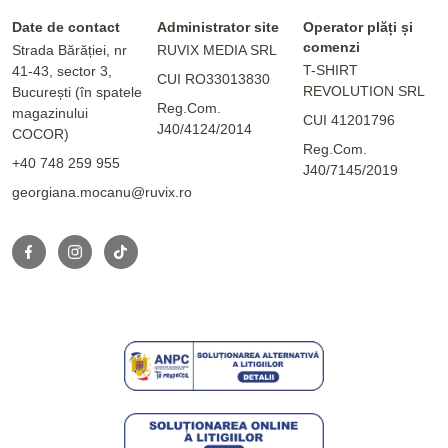
Date de contact
Administrator site
Operator plăți și
comenzi
Strada Bărăției, nr
RUVIX MEDIA SRL
T-SHIRT
41-43, sector 3,
CUI RO33013830
REVOLUTION SRL
București (în spatele
Reg.Com.
magazinului
CUI 41201796
J40/4124/2014
COCOR)
Reg.Com.
+40 748 259 955
J40/7145/2019
georgiana.mocanu@ruvix.ro