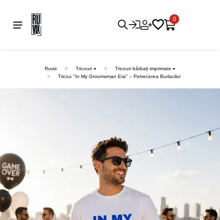
0
Ruvix
Tricouri
Tricouri bărbați imprimate
Tricou "In My Groomsman Era" – Petrecerea Burlacilor