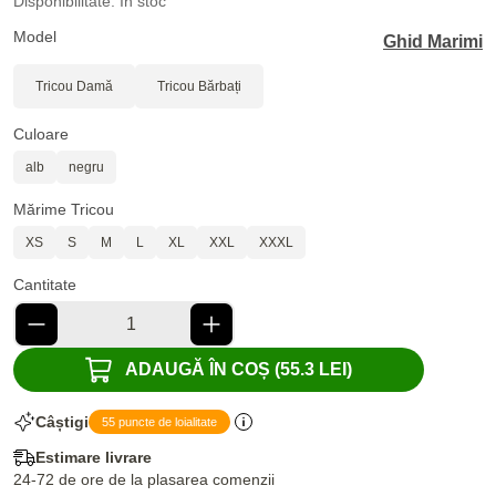
Disponibilitate: În stoc
Model
Ghid Marimi
Tricou Damă
Tricou Bărbați
Culoare
alb
negru
Mărime Tricou
XS
S
M
L
XL
XXL
XXXL
Cantitate
ADAUGĂ ÎN COȘ (55.3 LEI)
Câștigi
55 puncte de loialitate
Estimare livrare
24-72 de ore de la plasarea comenzii