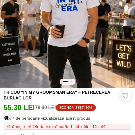
TRICOU "IN MY GROOMSMAN ERA" – PETRECEREA
BURLACILOR
55.30 LEI
79.00 LEI
ECONOMISEȘTI 30%
77 de persoane vizualizează acest produs
Grăbește-te! Oferta expiră curând.
14
:
08
:
10
:
08