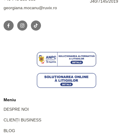
J40/7145/2019
georgiana.mocanu@ruvix.ro
Meniu
DESPRE NOI
CLIENȚI BUSINESS
BLOG