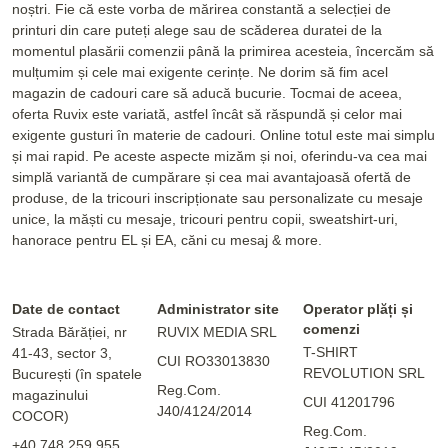
noștri. Fie că este vorba de mărirea constantă a selecției de
printuri din care puteți alege sau de scăderea duratei de la
momentul plasării comenzii până la primirea acesteia, încercăm să
mulțumim și cele mai exigente cerințe. Ne dorim să fim acel
magazin de cadouri care să aducă bucurie. Tocmai de aceea,
oferta Ruvix este variată, astfel încât să răspundă și celor mai
exigente gusturi în materie de cadouri. Online totul este mai simplu
și mai rapid. Pe aceste aspecte mizăm și noi, oferindu-va cea mai
simplă variantă de cumpărare și cea mai avantajoasă ofertă de
produse, de la tricouri inscripționate sau personalizate cu mesaje
unice, la măști cu mesaje, tricouri pentru copii, sweatshirt-uri,
hanorace pentru EL și EA, căni cu mesaj & more.
Date de contact
Administrator site
Operator plăți și
comenzi
Strada Bărăției, nr
RUVIX MEDIA SRL
T-SHIRT
41-43, sector 3,
CUI RO33013830
REVOLUTION SRL
București (în spatele
Reg.Com.
magazinului
CUI 41201796
J40/4124/2014
COCOR)
Reg.Com.
+40 748 259 955