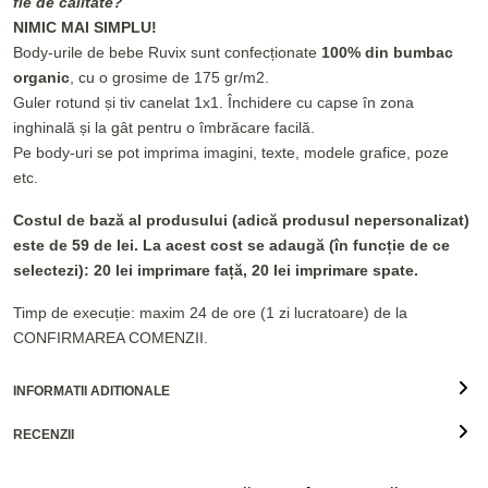
fie de calitate?
NIMIC MAI SIMPLU!
Body-urile de bebe Ruvix sunt confecționate
100% din bumbac
organic
, cu o grosime de 175 gr/m2.
Guler rotund și tiv canelat 1x1. Închidere cu capse în zona
inghinală și la gât pentru o îmbrăcare facilă.
Pe body-uri se pot imprima imagini, texte, modele grafice, poze
etc.
Costul de bază al produsului (adică produsul nepersonalizat)
este de 59 de lei. La acest cost se adaugă (în funcție de ce
selectezi): 20 lei imprimare față, 20 lei imprimare spate.
Timp de execuție: maxim 24 de ore (1 zi lucratoare) de la
CONFIRMAREA COMENZII.
INFORMATII ADITIONALE
RECENZII