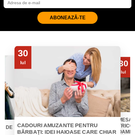
ABONEAZĂ-TE
30
30
Iul
Iul
MESAJ
CADOURI AMUZANTE PENTRU
TRICOU
EI DE
BĂRBAȚI: IDEI HAIOASE CARE CHIAR
OAMENII