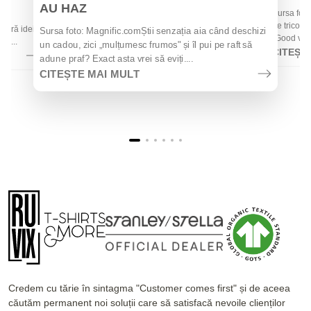
AU HAZ
Sursa foto
 de
de tricouri
 oferă idei
Sursa foto: Magnific.comȘtii senzația aia când deschizi
„Good vibes
la...
un cadou, zici „mulțumesc frumos" și îl pui pe raft să
CITEȘT
adune praf? Exact asta vrei să eviți....
CITEȘTE MAI MULT
Credem cu tărie în sintagma "Customer comes first" și de aceea
căutăm permanent noi soluții care să satisfacă nevoile clienților