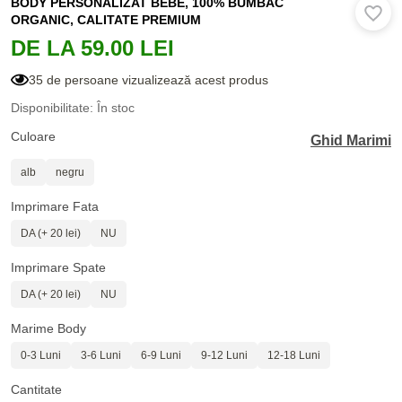
BODY PERSONALIZAT BEBE, 100% BUMBAC
ORGANIC, CALITATE PREMIUM
DE LA 59.00 LEI
35 de persoane vizualizează acest produs
Disponibilitate: În stoc
Culoare
Ghid Marimi
alb
negru
Imprimare Fata
DA (+ 20 lei)
NU
Imprimare Spate
DA (+ 20 lei)
NU
Marime Body
0-3 Luni
3-6 Luni
6-9 Luni
9-12 Luni
12-18 Luni
Cantitate