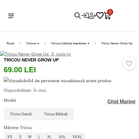
0
Ruvix
Tricouri
Tricouri bărbați imprimate
Tricou Never Grow Up
TRICOU NEVER GROW UP
69.00 LEI
54 de persoane vizualizează acest produs
Disponibilitate: În stoc
Model
Ghid Marimi
Tricou Damă
Tricou Bărbați
Mărime Tricou
XS
S
M
L
XL
XXL
XXXL