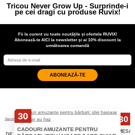
Tricou Never Grow Up - Surprinde-i
pe cei dragi cu produse Ruvix!
Fii la curent cu toate noutățile și ofertele RUVIX!
Abonează-te AICI la newsletter și ai 10% discount la
următoarea comandă
ABONEAZĂ-TE
30
30
Iul
Iul
CADOURI AMUZANTE PENTRU
MESAJ
EI DE