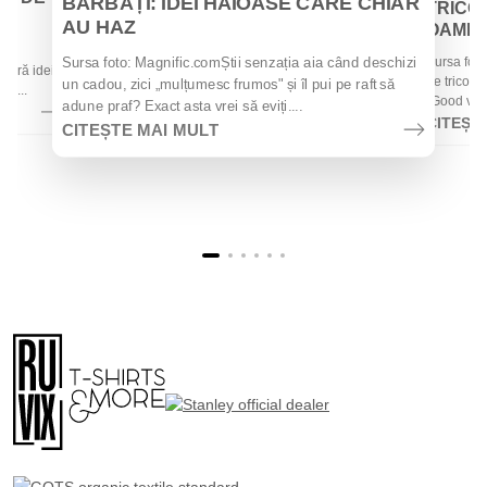
BĂRBAȚI: IDEI HAIOASE CARE CHIAR
TRICOU
AU HAZ
OAMENII
 de
Sursa foto
Sursa foto: Magnific.comȘtii senzația aia când deschizi
 oferă idei
de tricouri
un cadou, zici „mulțumesc frumos" și îl pui pe raft să
la...
„Good vibes
adune praf? Exact asta vrei să eviți....
CITEȘT
CITEȘTE MAI MULT