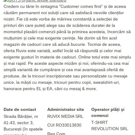
Credem cu tărie în sintagma "Customer comes first" și de aceea
căutăm permanent noi soluții care să satisfacă nevoile clienților
noștri. Fie că este vorba de mărirea constantă a selecției de
printuri din care puteți alege sau de scăderea duratei de la
momentul plasării comenzii până la primirea acesteia, încercăm să
mulțumim și cele mai exigente cerințe. Ne dorim să fim acel
magazin de cadouri care să aducă bucurie. Tocmai de aceea,
oferta Ruvix este variată, astfel încât să răspundă și celor mai
exigente gusturi în materie de cadouri. Online totul este mai simplu
și mai rapid. Pe aceste aspecte mizăm și noi, oferindu-va cea mai
simplă variantă de cumpărare și cea mai avantajoasă ofertă de
produse, de la tricouri inscripționate sau personalizate cu mesaje
unice, la măști cu mesaje, tricouri pentru copii, sweatshirt-uri,
hanorace pentru EL și EA, căni cu mesaj & more.
Date de contact
Administrator site
Operator plăți și
comenzi
Strada Bărăției, nr
RUVIX MEDIA SRL
T-SHIRT
41-43, sector 3,
CUI RO33013830
REVOLUTION SRL
București (în spatele
Reg.Com.