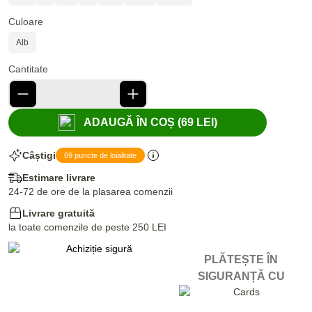
Culoare
Alb
Cantitate
ADAUGĂ ÎN COȘ (69 LEI)
Câștigi
69 puncte de loialitate
Estimare livrare
24-72 de ore de la plasarea comenzii
Livrare gratuită
la toate comenzile de peste 250 LEI
PLĂTEȘTE ÎN
SIGURANȚĂ CU