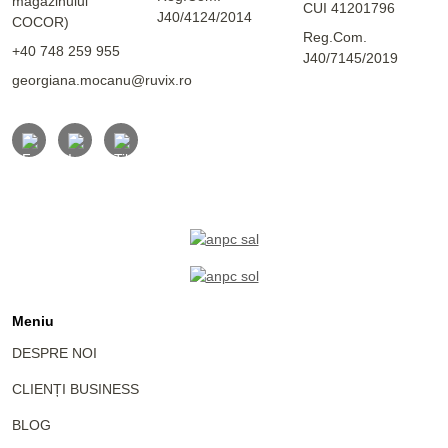
magazinului
CUI 41201796
J40/4124/2014
COCOR)
Reg.Com.
+40 748 259 955
J40/7145/2019
georgiana.mocanu@ruvix.ro
Meniu
DESPRE NOI
CLIENȚI BUSINESS
BLOG