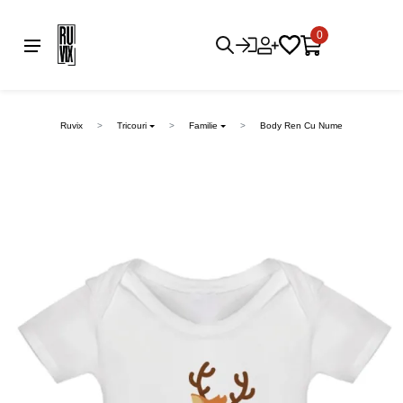
0
Ruvix
Tricouri
Familie
Body Ren Cu Nume