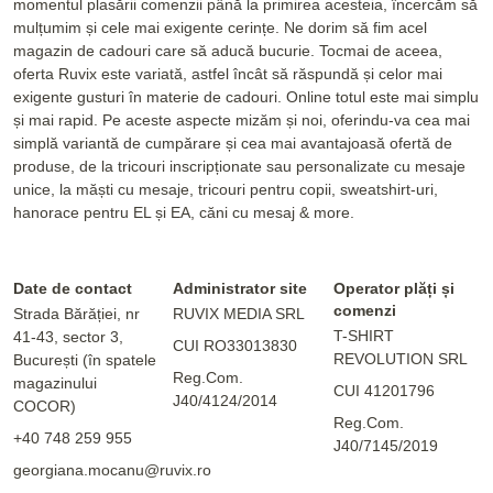
momentul plasării comenzii până la primirea acesteia, încercăm să
mulțumim și cele mai exigente cerințe. Ne dorim să fim acel
magazin de cadouri care să aducă bucurie. Tocmai de aceea,
oferta Ruvix este variată, astfel încât să răspundă și celor mai
exigente gusturi în materie de cadouri. Online totul este mai simplu
și mai rapid. Pe aceste aspecte mizăm și noi, oferindu-va cea mai
simplă variantă de cumpărare și cea mai avantajoasă ofertă de
produse, de la tricouri inscripționate sau personalizate cu mesaje
unice, la măști cu mesaje, tricouri pentru copii, sweatshirt-uri,
hanorace pentru EL și EA, căni cu mesaj & more.
Date de contact
Administrator site
Operator plăți și
comenzi
Strada Bărăției, nr
RUVIX MEDIA SRL
T-SHIRT
41-43, sector 3,
CUI RO33013830
REVOLUTION SRL
București (în spatele
Reg.Com.
magazinului
CUI 41201796
J40/4124/2014
COCOR)
Reg.Com.
+40 748 259 955
J40/7145/2019
georgiana.mocanu@ruvix.ro