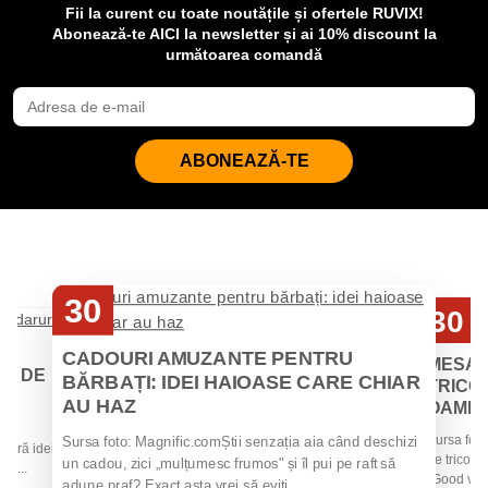
Fii la curent cu toate noutățile și ofertele RUVIX!
Abonează-te AICI la newsletter și ai 10% discount la
următoarea comandă
ABONEAZĂ-TE
30
30
Iul
Iul
CADOURI AMUZANTE PENTRU
MESAJ
EI DE
BĂRBAȚI: IDEI HAIOASE CARE CHIAR
TRICOU
AU HAZ
OAMENII
 de
Sursa foto
Sursa foto: Magnific.comȘtii senzația aia când deschizi
 oferă idei
de tricouri
un cadou, zici „mulțumesc frumos" și îl pui pe raft să
la...
„Good vibes
adune praf? Exact asta vrei să eviți....