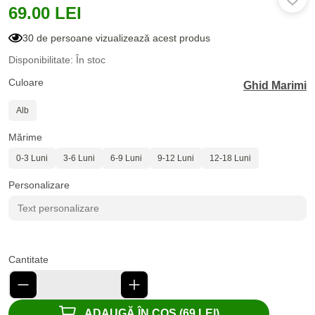
69.00 LEI
30 de persoane vizualizează acest produs
Disponibilitate: În stoc
Culoare
Ghid Marimi
Alb
Mărime
0-3 Luni
3-6 Luni
6-9 Luni
9-12 Luni
12-18 Luni
Personalizare
Cantitate
ADAUGĂ ÎN COȘ (69 LEI)