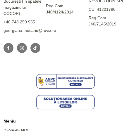
REVOLUTION SRL
București (în spatele
Reg.Com.
magazinului
CUI 41201796
J40/4124/2014
COCOR)
Reg.Com.
+40 748 259 955
J40/7145/2019
georgiana.mocanu@ruvix.ro
Meniu
DESPRE NOI