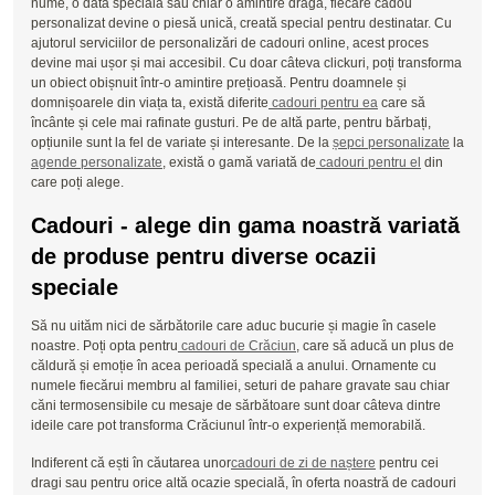
nume, o dată specială sau chiar o amintire dragă, fiecare cadou
personalizat devine o piesă unică, creată special pentru destinatar. Cu
ajutorul serviciilor de personalizări de cadouri online, acest proces
devine mai ușor și mai accesibil. Cu doar câteva clickuri, poți transforma
un obiect obișnuit într-o amintire prețioasă. Pentru doamnele și
domnișoarele din viața ta, există diferite
cadouri pentru ea
care să
încânte și cele mai rafinate gusturi. Pe de altă parte, pentru bărbați,
opțiunile sunt la fel de variate și interesante. De la
șepci personalizate
la
agende personalizate
, există o gamă variată de
cadouri pentru el
din
care poți alege.
Cadouri - alege din gama noastră variată
de produse pentru diverse ocazii
speciale
Să nu uităm nici de sărbătorile care aduc bucurie și magie în casele
noastre. Poți opta pentru
cadouri de Crăciun
, care să aducă un plus de
căldură și emoție în acea perioadă specială a anului. Ornamente cu
numele fiecărui membru al familiei, seturi de pahare gravate sau chiar
căni termosensibile cu mesaje de sărbătoare sunt doar câteva dintre
ideile care pot transforma Crăciunul într-o experiență memorabilă.
Indiferent că ești în căutarea unor
cadouri de zi de naștere
pentru cei
dragi sau pentru orice altă ocazie specială, în oferta noastră de cadouri