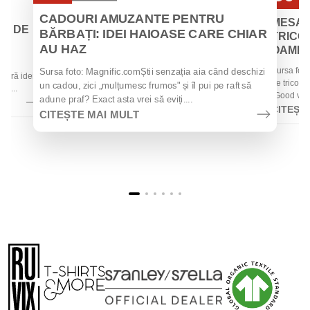
Iul
Iul
CADOURI AMUZANTE PENTRU
MESAJ
EI DE
BĂRBAȚI: IDEI HAIOASE CARE CHIAR
TRICOU
AU HAZ
OAMENII
 de
Sursa foto
Sursa foto: Magnific.comȘtii senzația aia când deschizi
 oferă idei
de tricouri
un cadou, zici „mulțumesc frumos" și îl pui pe raft să
la...
„Good vibes
adune praf? Exact asta vrei să eviți....
CITEȘT
CITEȘTE MAI MULT