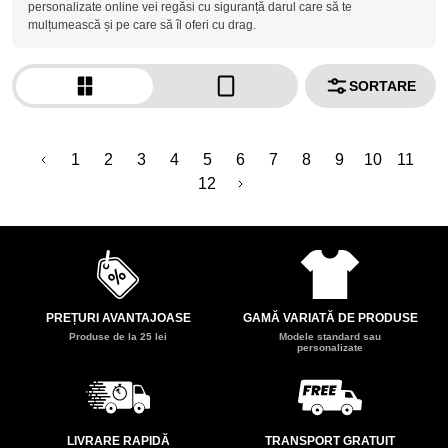
personalizate online vei regăsi cu siguranță darul care să te
mulțumească și pe care să îl oferi cu drag.
SORTARE
1
2
3
4
5
6
7
8
9
10
11
12
PREȚURI AVANTAJOASE
GAMĂ VARIATĂ DE PRODUSE
Produse de la 25 lei
Modele standard sau
personalizate
LIVRARE RAPIDĂ
TRANSPORT GRATUIT