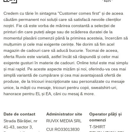
Credem cu tărie în sintagma "Customer comes first" și de aceea
căutăm permanent noi soluții care să satisfacă nevoile clienților
noștri. Fie că este vorba de mărirea constantă a selecției de
printuri din care puteți alege sau de scăderea duratei de la
momentul plasării comenzii până la primirea acesteia, încercăm să
mulțumim și cele mai exigente cerințe. Ne dorim să fim acel
magazin de cadouri care să aducă bucurie. Tocmai de aceea,
oferta Ruvix este variată, astfel încât să răspundă și celor mai
exigente gusturi în materie de cadouri. Online totul este mai simplu
și mai rapid. Pe aceste aspecte mizăm și noi, oferindu-va cea mai
simplă variantă de cumpărare și cea mai avantajoasă ofertă de
produse, de la tricouri inscripționate sau personalizate cu mesaje
unice, la măști cu mesaje, tricouri pentru copii, sweatshirt-uri,
hanorace pentru EL și EA, căni cu mesaj & more.
Date de contact
Administrator site
Operator plăți și
comenzi
Strada Bărăției, nr
RUVIX MEDIA SRL
T-SHIRT
41-43, sector 3,
CUI RO33013830