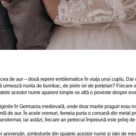
 cea de aur – două repere emblematice în viața unui cuplu. Dar c
ă urmează nunta de bumbac, de piele ori de porțelan? Fiecare 
spatele acestor nume aparent simple se află o poveste despre evolu
 originile în Germania medievală, unde doar marile praguri erau 
untă de aur. În acele vremuri, femeia purta o coroană din metal pr
au transformat, iar astăzi, fiecare an petrecut împreună este prilej d
i aniversări, simbolurile din spatele acestor nume și idei de mes