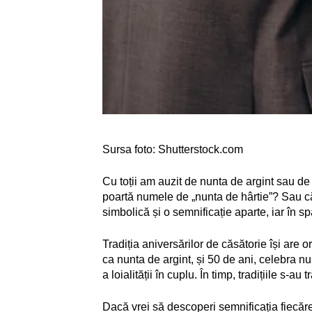
Sursa foto: Shutterstock.com
Cu toții am auzit de nunta de argint sau de
poartă numele de „nunta de hârtie”? Sau c
simbolică și o semnificație aparte, iar în 
Tradiția aniversărilor de căsătorie își are
ca nunta de argint, și 50 de ani, celebra n
a loialității în cuplu. În timp, tradițiile s-
Dacă vrei să descoperi semnificația fiecăre