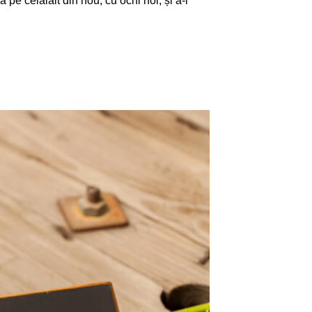
pe celălalt din nou, cu ochi noi, și a-i