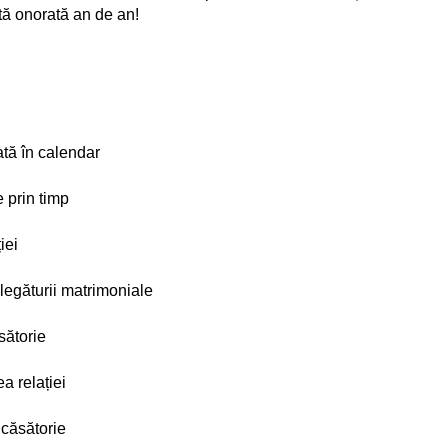
tă onorată an de an!
ată în calendar
e prin timp
iei
 legăturii matrimoniale
sătorie
ea relației
 căsătorie