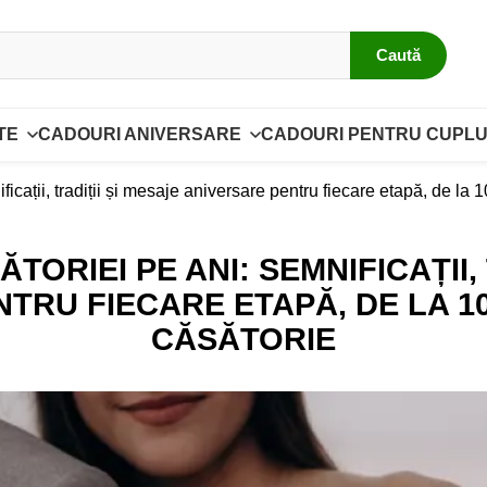
Caută
TE
CADOURI ANIVERSARE
CADOURI PENTRU CUPLU
ficații, tradiții și mesaje aniversare pentru fiecare etapă, de la 
TORIEI PE ANI: SEMNIFICAȚII, 
TRU FIECARE ETAPĂ, DE LA 10 
CĂSĂTORIE