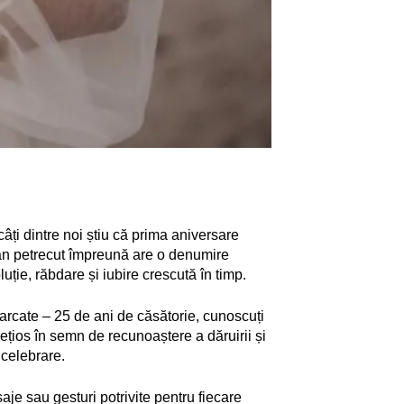
âți dintre noi știu că prima aniversare
an petrecut împreună are o denumire
ție, răbdare și iubire crescută în timp.
marcate – 25 de ani de căsătorie, cunoscuți
ețios în semn de recunoaștere a dăruirii și
e celebrare.
aje sau gesturi potrivite pentru fiecare