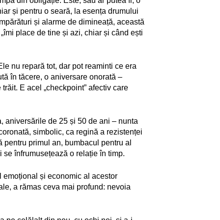
mpă din obligație. Este, sau ar putea fi, o
iar și pentru o seară, la esența drumului
cumpărături și alarme de dimineață, această
îmi place de tine și azi, chiar și când ești
Ele nu repară tot, dar pot reaminti ce era
ută în tăcere, o aniversare onorată –
trăit. E acel „checkpoint” afectiv care
a, aniversările de 25 și 50 de ani – nunta
coronată, simbolic, ca regină a rezistenței
ilă pentru primul an, bumbacul pentru al
i se înfrumusețează o relație în timp.
lul emoțional și economic al acestor
iale, a rămas ceva mai profund: nevoia