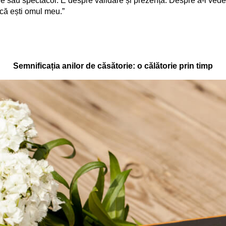
e sau spectacol. E despre validare și prezență. Despre a-l vedea 
ncă ești omul meu.”
Semnificația anilor de căsătorie: o călătorie prin timp