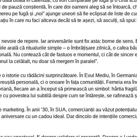
o dată bifată în calendar, cu flori cumpărate pe fugă și o cină scu
 de pauză conștientă, în care doi oameni aleg să se întoarcă, ch
mereu pe fugă și „noi” ajunge uneori să fie eclipsat de liste de 
iu în care nu faci altceva decât să te așezi, să asculți, să spui: „
 nevoie de repere. Iar aniversările sunt fix asta: borne de sens. 
ile arată că ritualurile simple – o îmbrățișare zilnică, o cafea bă
onală. Nu contează cât de fastuos e momentul, ci cât de sincer e 
nul la celălalt, nu doar să mergem în paralel”.
re o istorie cu rădăcini surprinzătoare. În Evul Mediu, în Germani
reușită personală, ci o onoare în fața comunității. Femeia era în
toriană, fiecare an a început să primească un simbol: hârtia frag
are cu povestea lui subtilă despre cum se întărește, se rafinează ș
 de marketing. În anii ’30, în SUA, comercianții au văzut potenția
aniversare cu un cadou ideal. Dar dincolo de intențiile comerc