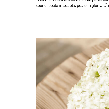
În fond, aniversarea nu e despre perfecțiun
spune, poate în șoaptă, poate în glumă: „Î