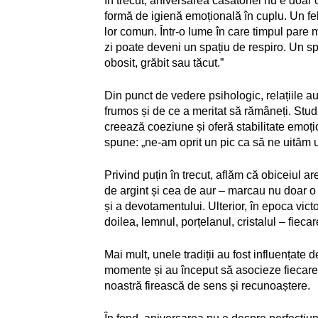
În trecut, aniversarea căsătoriei nu e doar 
formă de igienă emoțională în cuplu. Un fel
lor comun. Într-o lume în care timpul pare 
zi poate deveni un spațiu de respiro. Un spaț
obosit, grăbit sau tăcut.”
Din punct de vedere psihologic, relațiile au
frumos și de ce a meritat să rămâneți. Studi
creează coeziune și oferă stabilitate emoți
spune: „ne-am oprit un pic ca să ne uităm u
Privind puțin în trecut, aflăm că obiceiul a
de argint și cea de aur – marcau nu doar o 
și a devotamentului. Ulterior, în epoca vic
doilea, lemnul, porțelanul, cristalul – fiec
Mai mult, unele tradiții au fost influențate
momente și au început să asocieze fiecare 
noastră firească de sens și recunoaștere.