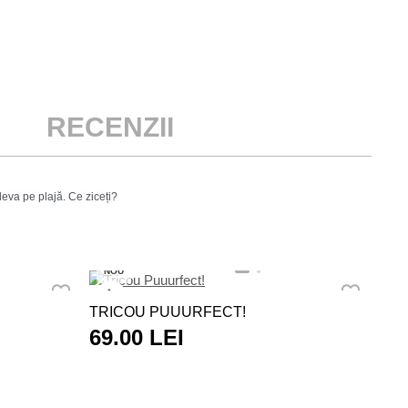
RECENZII
eva pe plajă. Ce ziceți?
NO
NOU
TRI
TRICOU PUUURFECT!
BUR
69.00 LEI
45
LE