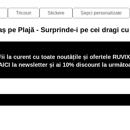
Tricouri
Stickere
Șepci personalizate
aș pe Plajă - Surprinde-i pe cei dragi c
Fii la curent cu toate noutățile și ofertele RUVIX
AICI la newsletter și ai 10% discount la următ