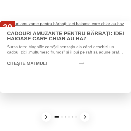
30
CADOURI AMUZANTE PENTRU BĂRBAȚI: IDEI
Iul
HAIOASE CARE CHIAR AU HAZ
Sursa foto: Magnific.comȘtii senzația aia când deschizi un
cadou, zici „mulțumesc frumos" și îl pui pe raft să adune praf?
Exact asta vrei să eviți....
CITEȘTE MAI MULT