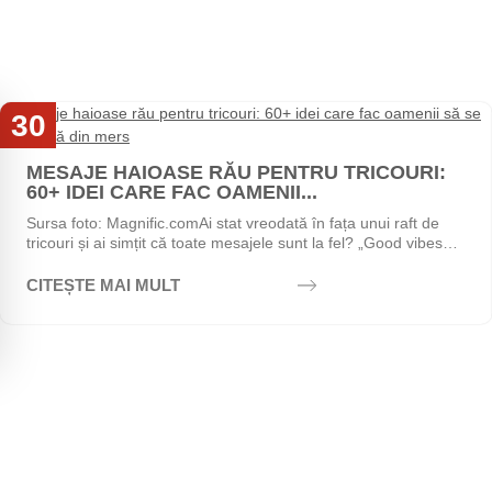
30
Iul
MESAJE HAIOASE RĂU PENTRU TRICOURI:
60+ IDEI CARE FAC OAMENII...
Sursa foto: Magnific.comAi stat vreodată în fața unui raft de
tricouri și ai simțit că toate mesajele sunt la fel? „Good vibes
only", „Stay positive",...
CITEȘTE MAI MULT