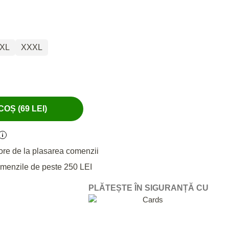
XL
XXXL
OȘ (69 LEI)
ore de la plasarea comenzii
omenzile de peste 250 LEI
PLĂTEȘTE ÎN SIGURANȚĂ CU