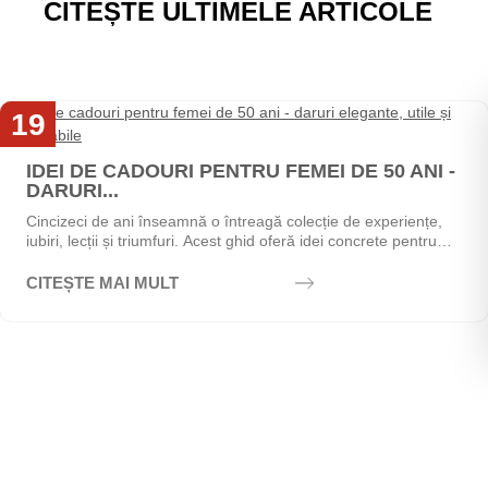
CITEȘTE ULTIMELE ARTICOLE
19
Mai
IDEI DE CADOURI PENTRU FEMEI DE 50 ANI -
DARURI...
Cincizeci de ani înseamnă o întreagă colecție de experiențe,
iubiri, lecții și triumfuri. Acest ghid oferă idei concrete pentru
alegerea cadoului perfect - de la...
CITEȘTE MAI MULT