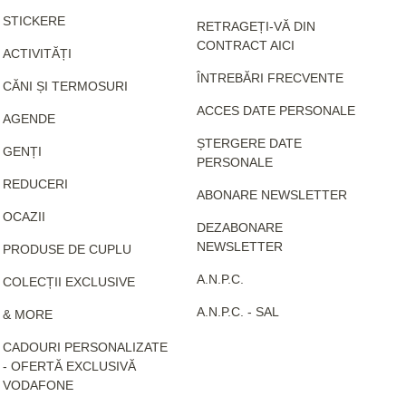
STICKERE
RETRAGEȚI-VĂ DIN
CONTRACT AICI
ACTIVITĂȚI
ÎNTREBĂRI FRECVENTE
CĂNI ȘI TERMOSURI
ACCES DATE PERSONALE
AGENDE
ȘTERGERE DATE
GENȚI
PERSONALE
REDUCERI
ABONARE NEWSLETTER
OCAZII
DEZABONARE
NEWSLETTER
PRODUSE DE CUPLU
A.N.P.C.
COLECȚII EXCLUSIVE
A.N.P.C. - SAL
& MORE
CADOURI PERSONALIZATE
- OFERTĂ EXCLUSIVĂ
VODAFONE