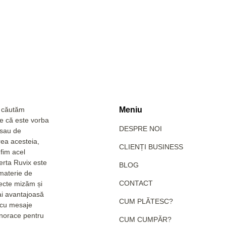
a căutăm
Meniu
Fie că este vorba
DESPRE NOI
 sau de
rea acesteia,
CLIENȚI BUSINESS
fim acel
erta Ruvix este
BLOG
 materie de
CONTACT
pecte mizăm și
ai avantajoasă
CUM PLĂTESC?
e cu mesaje
hanorace pentru
CUM CUMPĂR?