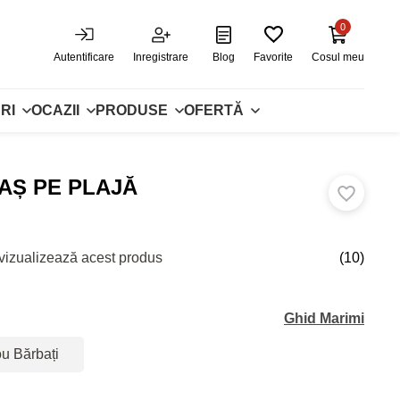
0
Autentificare
Inregistrare
Blog
Favorite
Cosul meu
RI
OCAZII
PRODUSE
OFERTĂ
-AȘ PE PLAJĂ
vizualizează acest produs
(10)
Ghid Marimi
ou Bărbați