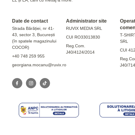
Date de contact
Administrator site
Operato
comen
Strada Bărăției, nr 41-
RUVIX MEDIA SRL
43, sector 3, București
T-SHIR
CUI RO33013830
(în spatele magazinului
SRL
Reg.Com.
COCOR)
CUI 41
J40/4124/2014
+40 748 259 955
Reg.Co
georgiana.mocanu@ruvix.ro
J40/71