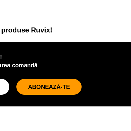
u produse Ruvix!
!
oarea comandă
ABONEAZĂ-TE