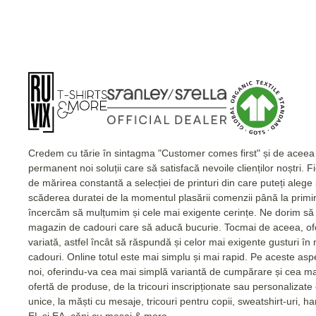
Credem cu tărie în sintagma "Customer comes first" și de acee
permanent noi soluții care să satisfacă nevoile clienților noștri. 
de mărirea constantă a selecției de printuri din care puteți alege
scăderea duratei de la momentul plasării comenzii până la primi
încercăm să mulțumim și cele mai exigente cerințe. Ne dorim să 
magazin de cadouri care să aducă bucurie. Tocmai de aceea, of
variată, astfel încât să răspundă și celor mai exigente gusturi în
cadouri. Online totul este mai simplu și mai rapid. Pe aceste as
noi, oferindu-va cea mai simplă variantă de cumpărare și cea m
ofertă de produse, de la tricouri inscripționate sau personalizat
unice, la măști cu mesaje, tricouri pentru copii, sweatshirt-uri, 
EL și EA, căni cu mesaj & more.