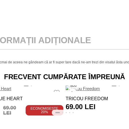
FORMAȚII ADIȚIONALE
Tocmai de aceea ne gândeam că ar fi super tare dacă ne-am trezi din visatul ăsta und
FRECVENT CUMPĂRATE ÎMPREUNĂ
NOU
UE HEART
TRICOU FREEDOM
69.00 LEI
69.00
ECONOMISEȘTE
LEI
20%