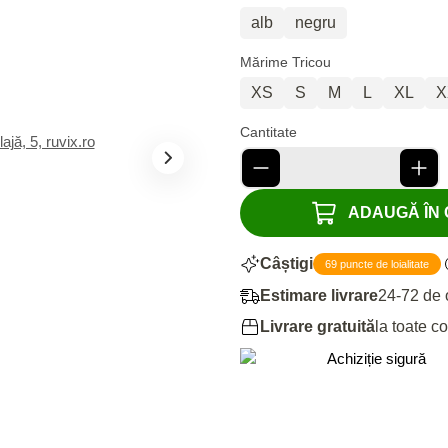
alb
negru
Mărime Tricou
XS
S
M
L
XL
X
Cantitate
ADAUGĂ ÎN C
Câștigi
69 puncte de loialitate
Estimare livrare
24-72 de 
Livrare gratuită
la toate c