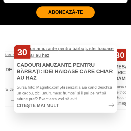
ABONEAZĂ-TE
30
30
Iul
Iul
CADOURI AMUZANTE PENTRU
MESAJ
EI DE
BĂRBAȚI: IDEI HAIOASE CARE CHIAR
TRICOU
AU HAZ
OAMENII
 de
Sursa foto
Sursa foto: Magnific.comȘtii senzația aia când deschizi
 oferă idei
de tricouri
un cadou, zici „mulțumesc frumos" și îl pui pe raft să
la...
„Good vibes
adune praf? Exact asta vrei să eviți....
CITEȘT
CITEȘTE MAI MULT