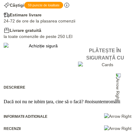
Câștigi
59 puncte de loialitate
Estimare livrare
24-72 de ore de la plasarea comenzii
Livrare gratuită
la toate comenzile de peste 250 LEI
PLĂTEȘTE ÎN
SIGURANȚĂ CU
DESCRIERE
Dacă noi nu ne iubim țara, cine să o facă? #noisuntemromâni
INFORMATII ADITIONALE
RECENZII