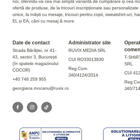
noi, oferindu-va cea mai simplă variantă de cumpărare și cea m
ofertă de produse, de la tricouri inscripționate sau personalizat
unice, la măști cu mesaje, tricouri pentru copii, sweatshirt-uri, 
EL și EA, căni cu mesaj & more.
Date de contact
Administrator site
Operato
comen
Strada Bărăției, nr 41-
RUVIX MEDIA SRL
43, sector 3, București
T-SHIR
CUI RO33013830
(în spatele magazinului
SRL
Reg.Com.
COCOR)
CUI 41
J40/4124/2014
+40 748 259 955
Reg.Co
georgiana.mocanu@ruvix.ro
J40/71