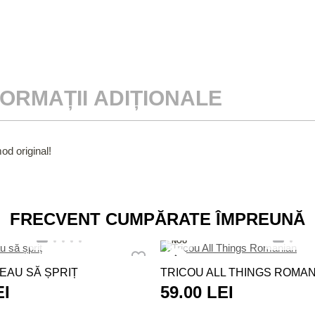
FORMAȚII ADIȚIONALE
od original!
FRECVENT CUMPĂRATE ÎMPREUNĂ
NOU
EAU SĂ ȘPRIȚ
TRICOU ALL THINGS ROMA
EI
59.00 LEI