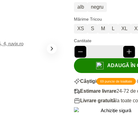
alb
negru
Mărime Tricou
XS
S
M
L
XL
X
Cantitate
ADAUGĂ ÎN C
Câștigi
69 puncte de loialitate
Estimare livrare
24-72 de 
Livrare gratuită
la toate c