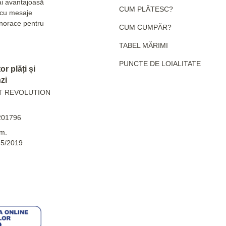
ai avantajoasă
CUM PLĂTESC?
e cu mesaje
hanorace pentru
CUM CUMPĂR?
TABEL MĂRIMI
PUNCTE DE LOIALITATE
r plăți și
zi
T REVOLUTION
201796
m.
45/2019