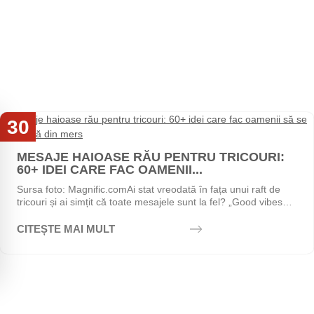
30
Iul
MESAJE HAIOASE RĂU PENTRU TRICOURI:
60+ IDEI CARE FAC OAMENII...
Sursa foto: Magnific.comAi stat vreodată în fața unui raft de
tricouri și ai simțit că toate mesajele sunt la fel? „Good vibes
only", „Stay positive",...
CITEȘTE MAI MULT