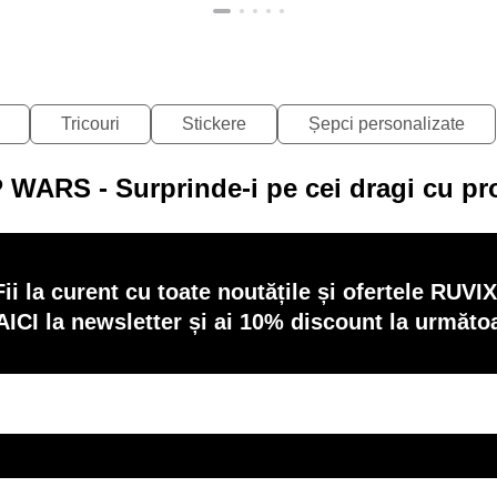
Tricouri
Stickere
Șepci personalizate
 WARS - Surprinde-i pe cei dragi cu pr
Fii la curent cu toate noutățile și ofertele RUVIX
AICI la newsletter și ai 10% discount la următ