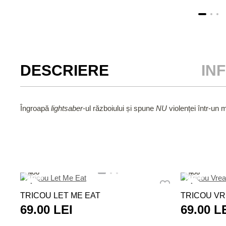
DESCRIERE
IN
Îngroapă
lightsaber
-ul războiului și spune
NU
violenței într-un m
NOU
NOU
TRICOU LET ME EAT
TRICOU VR
69.00 LEI
69.00 L