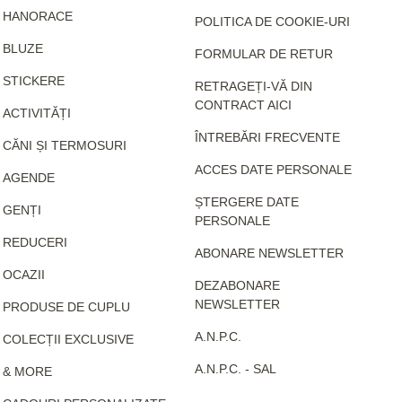
HANORACE
POLITICA DE COOKIE-URI
BLUZE
FORMULAR DE RETUR
STICKERE
RETRAGEȚI-VĂ DIN
CONTRACT AICI
ACTIVITĂȚI
ÎNTREBĂRI FRECVENTE
CĂNI ȘI TERMOSURI
ACCES DATE PERSONALE
AGENDE
ȘTERGERE DATE
GENȚI
PERSONALE
REDUCERI
ABONARE NEWSLETTER
OCAZII
DEZABONARE
NEWSLETTER
PRODUSE DE CUPLU
A.N.P.C.
COLECȚII EXCLUSIVE
A.N.P.C. - SAL
& MORE