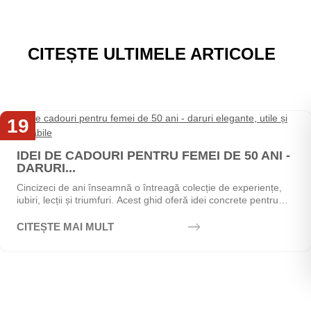
CITEȘTE ULTIMELE ARTICOLE
19
Mai
IDEI DE CADOURI PENTRU FEMEI DE 50 ANI -
DARURI...
Cincizeci de ani înseamnă o întreagă colecție de experiențe,
iubiri, lecții și triumfuri. Acest ghid oferă idei concrete pentru
alegerea cadoului perfect - de la...
CITEȘTE MAI MULT