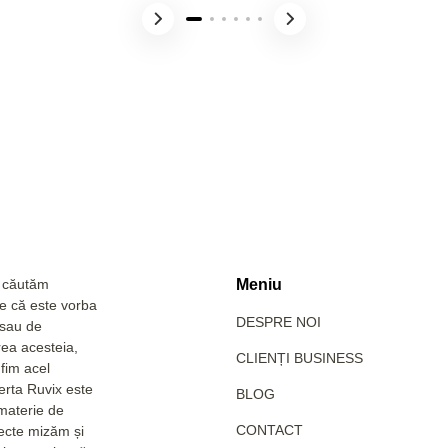
a căutăm
Meniu
Fie că este vorba
DESPRE NOI
 sau de
rea acesteia,
CLIENȚI BUSINESS
fim acel
erta Ruvix este
BLOG
 materie de
CONTACT
pecte mizăm și