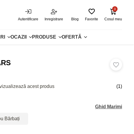
0
Autentificare
Inregistrare
Blog
Favorite
Cosul meu
RI
OCAZII
PRODUSE
OFERTĂ
ARS
vizualizează acest produs
(1)
Ghid Marimi
ou Bărbați