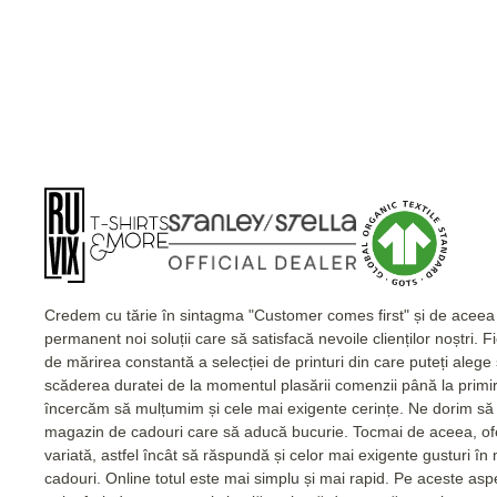
Credem cu tărie în sintagma "Customer comes first" și de acee
permanent noi soluții care să satisfacă nevoile clienților noștri. 
de mărirea constantă a selecției de printuri din care puteți alege
scăderea duratei de la momentul plasării comenzii până la primi
încercăm să mulțumim și cele mai exigente cerințe. Ne dorim să 
magazin de cadouri care să aducă bucurie. Tocmai de aceea, of
variată, astfel încât să răspundă și celor mai exigente gusturi în
cadouri. Online totul este mai simplu și mai rapid. Pe aceste as