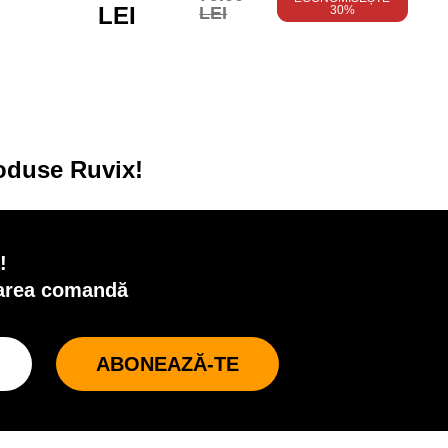
LEI
LEI
30%
oduse Ruvix!
!
oarea comandă
ABONEAZĂ-TE