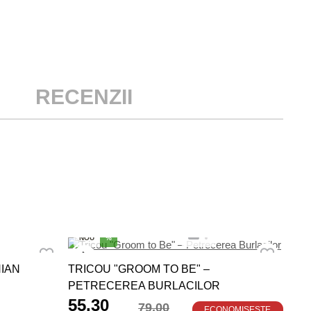
RECENZII
NO
NOU
%
TRI
NIAN
TRICOU "GROOM TO BE" –
69
PETRECEREA BURLACILOR
55.30
79.00
ECONOMISEȘTE