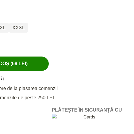
XL
XXXL
OȘ (69 LEI)
ore de la plasarea comenzii
omenzile de peste 250 LEI
PLĂTEȘTE ÎN SIGURANȚĂ CU