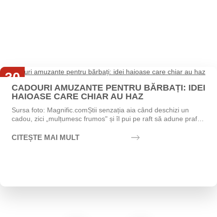
30
CADOURI AMUZANTE PENTRU BĂRBAȚI: IDEI
Iul
HAIOASE CARE CHIAR AU HAZ
Sursa foto: Magnific.comȘtii senzația aia când deschizi un
cadou, zici „mulțumesc frumos" și îl pui pe raft să adune praf?
Exact asta vrei să eviți....
CITEȘTE MAI MULT