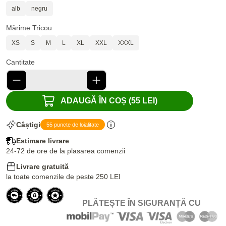
alb
negru
Mărime Tricou
XS
S
M
L
XL
XXL
XXXL
Cantitate
ADAUGĂ ÎN COȘ (55 LEI)
Câștigi
55 puncte de loialitate
Estimare livrare
24-72 de ore de la plasarea comenzii
Livrare gratuită
la toate comenzile de peste 250 LEI
PLĂTEȘTE ÎN SIGURANȚĂ CU