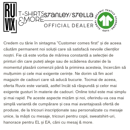
Credem cu tărie în sintagma "Customer comes first" și de aceea
căutăm permanent noi soluții care să satisfacă nevoile clienților
noștri. Fie că este vorba de mărirea constantă a selecției de
printuri din care puteți alege sau de scăderea duratei de la
momentul plasării comenzii până la primirea acesteia, încercăm să
mulțumim și cele mai exigente cerințe. Ne dorim să fim acel
magazin de cadouri care să aducă bucurie. Tocmai de aceea,
oferta Ruvix este variată, astfel încât să răspundă și celor mai
exigente gusturi în materie de cadouri. Online totul este mai simplu
și mai rapid. Pe aceste aspecte mizăm și noi, oferindu-va cea mai
simplă variantă de cumpărare și cea mai avantajoasă ofertă de
produse, de la tricouri inscripționate sau personalizate cu mesaje
unice, la măști cu mesaje, tricouri pentru copii, sweatshirt-uri,
hanorace pentru EL și EA, căni cu mesaj & more.