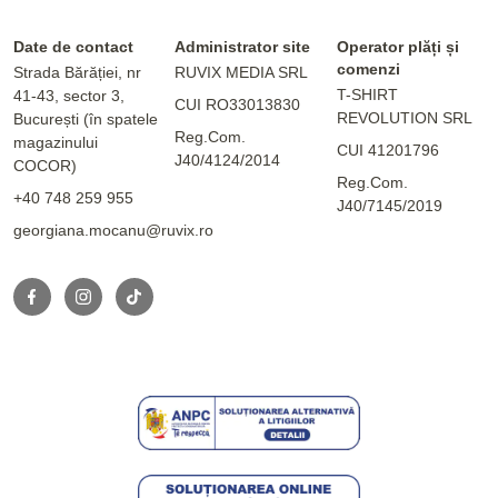
Date de contact
Administrator site
Operator plăți și
comenzi
Strada Bărăției, nr
RUVIX MEDIA SRL
T-SHIRT
41-43, sector 3,
CUI RO33013830
REVOLUTION SRL
București (în spatele
Reg.Com.
magazinului
CUI 41201796
J40/4124/2014
COCOR)
Reg.Com.
+40 748 259 955
J40/7145/2019
georgiana.mocanu@ruvix.ro