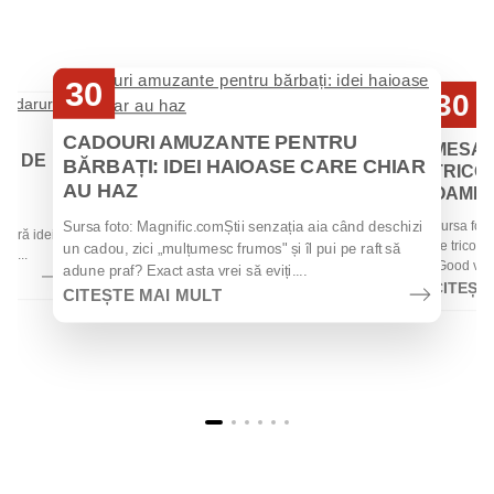
30
30
Iul
Iul
CADOURI AMUZANTE PENTRU
MESAJ
EI DE
BĂRBAȚI: IDEI HAIOASE CARE CHIAR
TRICOU
AU HAZ
OAMENII
 de
Sursa foto
Sursa foto: Magnific.comȘtii senzația aia când deschizi
 oferă idei
de tricouri
un cadou, zici „mulțumesc frumos" și îl pui pe raft să
la...
„Good vibes
adune praf? Exact asta vrei să eviți....
CITEȘT
CITEȘTE MAI MULT