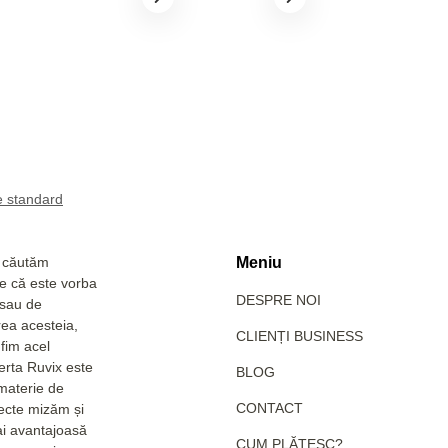
a căutăm
Meniu
Fie că este vorba
DESPRE NOI
 sau de
rea acesteia,
CLIENȚI BUSINESS
fim acel
erta Ruvix este
BLOG
 materie de
CONTACT
pecte mizăm și
ai avantajoasă
CUM PLĂTESC?