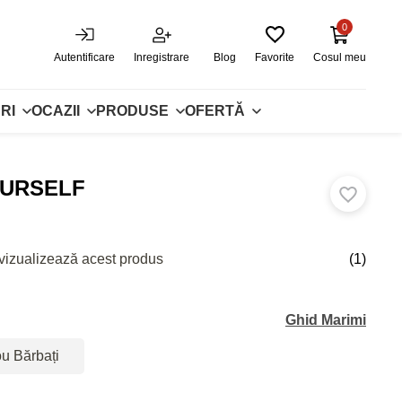
0
Autentificare
Inregistrare
Blog
Favorite
Cosul meu
RI
OCAZII
PRODUSE
OFERTĂ
OURSELF
vizualizează acest produs
(1)
Ghid Marimi
ou Bărbați