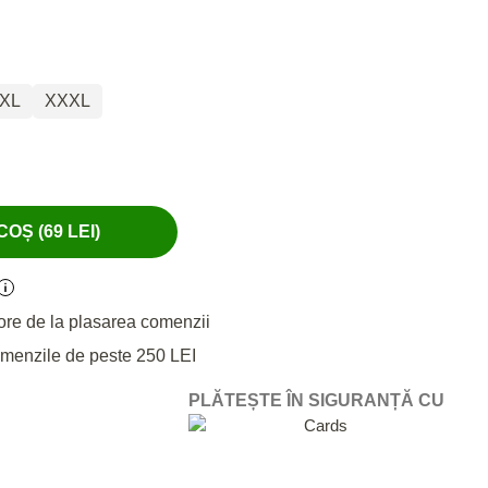
XL
XXXL
OȘ (69 LEI)
ore de la plasarea comenzii
omenzile de peste 250 LEI
PLĂTEȘTE ÎN SIGURANȚĂ CU