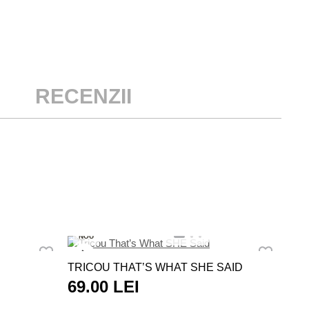
RECENZII
NO
NOU
TRI
TRICOU THAT’S WHAT SHE SAID
45
69.00 LEI
LE