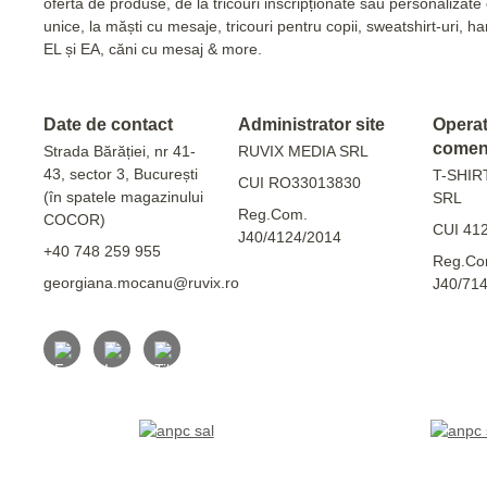
ofertă de produse, de la tricouri inscripționate sau personalizat
unice, la măști cu mesaje, tricouri pentru copii, sweatshirt-uri, 
EL și EA, căni cu mesaj & more.
Date de contact
Administrator site
Operato
comen
Strada Bărăției, nr 41-
RUVIX MEDIA SRL
43, sector 3, București
T-SHIR
CUI RO33013830
(în spatele magazinului
SRL
Reg.Com.
COCOR)
CUI 41
J40/4124/2014
+40 748 259 955
Reg.Co
georgiana.mocanu@ruvix.ro
J40/71