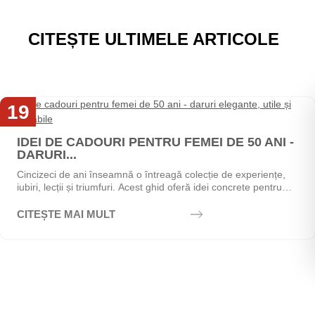
CITEȘTE ULTIMELE ARTICOLE
19
Mai
IDEI DE CADOURI PENTRU FEMEI DE 50 ANI -
DARURI...
Cincizeci de ani înseamnă o întreagă colecție de experiențe,
iubiri, lecții și triumfuri. Acest ghid oferă idei concrete pentru
alegerea cadoului perfect - de la...
CITEȘTE MAI MULT