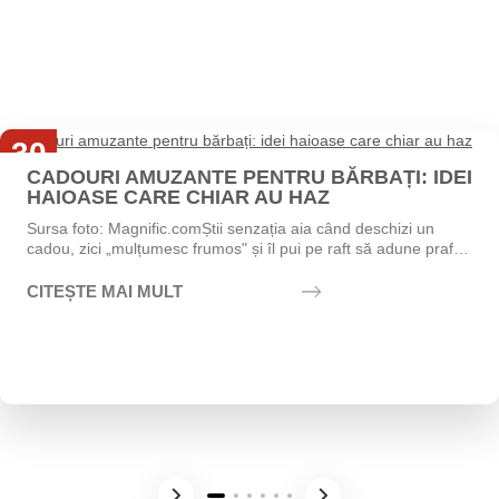
30
CADOURI AMUZANTE PENTRU BĂRBAȚI: IDEI
Iul
HAIOASE CARE CHIAR AU HAZ
Sursa foto: Magnific.comȘtii senzația aia când deschizi un
cadou, zici „mulțumesc frumos" și îl pui pe raft să adune praf?
Exact asta vrei să eviți....
CITEȘTE MAI MULT