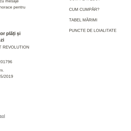
e cu mesaje
hanorace pentru
CUM CUMPĂR?
TABEL MĂRIMI
PUNCTE DE LOIALITATE
r plăți și
zi
T REVOLUTION
201796
m.
45/2019