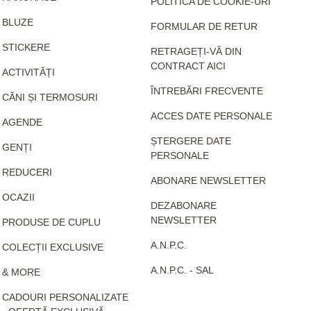
POLITICA DE COOKIE-URI
BLUZE
FORMULAR DE RETUR
STICKERE
RETRAGEȚI-VĂ DIN
CONTRACT AICI
ACTIVITĂȚI
ÎNTREBĂRI FRECVENTE
CĂNI ȘI TERMOSURI
ACCES DATE PERSONALE
AGENDE
ȘTERGERE DATE
GENȚI
PERSONALE
REDUCERI
ABONARE NEWSLETTER
OCAZII
DEZABONARE
NEWSLETTER
PRODUSE DE CUPLU
A.N.P.C.
COLECȚII EXCLUSIVE
A.N.P.C. - SAL
& MORE
CADOURI PERSONALIZATE