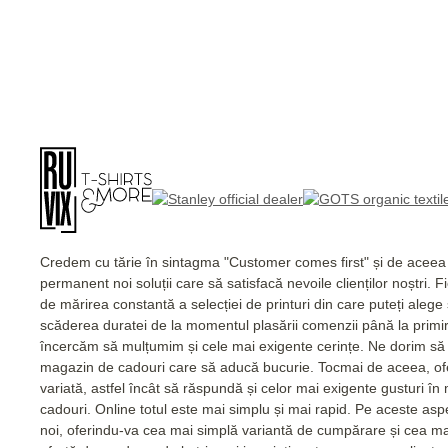
Credem cu tărie în sintagma "Customer comes first" și de acee
permanent noi soluții care să satisfacă nevoile clienților noștri. 
de mărirea constantă a selecției de printuri din care puteți alege
scăderea duratei de la momentul plasării comenzii până la primi
încercăm să mulțumim și cele mai exigente cerințe. Ne dorim să 
magazin de cadouri care să aducă bucurie. Tocmai de aceea, of
variată, astfel încât să răspundă și celor mai exigente gusturi în
cadouri. Online totul este mai simplu și mai rapid. Pe aceste as
noi, oferindu-va cea mai simplă variantă de cumpărare și cea m