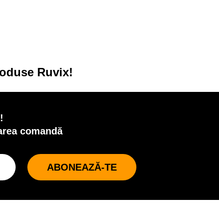
roduse Ruvix!
!
oarea comandă
ABONEAZĂ-TE