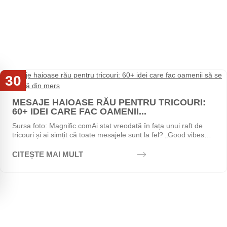
30
Iul
MESAJE HAIOASE RĂU PENTRU TRICOURI:
60+ IDEI CARE FAC OAMENII...
Sursa foto: Magnific.comAi stat vreodată în fața unui raft de
tricouri și ai simțit că toate mesajele sunt la fel? „Good vibes
only", „Stay positive",...
CITEȘTE MAI MULT