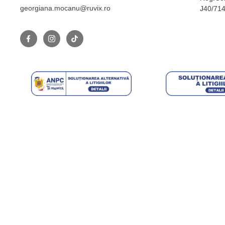
georgiana.mocanu@ruvix.ro
J40/71