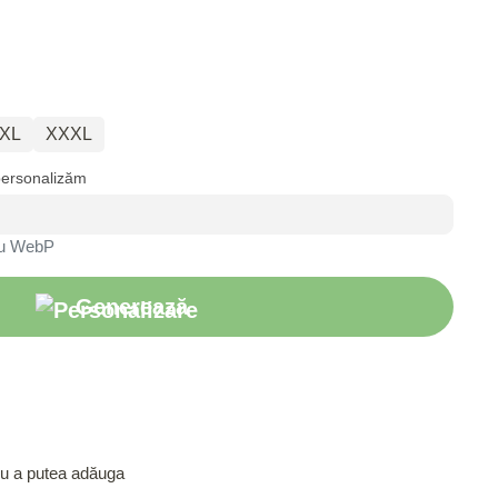
XL
XXXL
personalizăm
au WebP
Generează
ru a putea adăuga