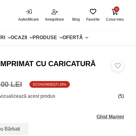
0
Autentificare
Inregistrare
Blog
Favorite
Cosul meu
RI
OCAZII
PRODUSE
OFERTĂ
IMPRIMAT CU CARICATURĂ
.00 LEI
ECONOMISEȘTI 28%
vizualizează acest produs
(5)
Ghid Marimi
ou Bărbați