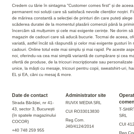
Credem cu tărie în sintagma "Customer comes first" și de acee
permanent noi soluții care să satisfacă nevoile clienților noștri. 
de mărirea constantă a selecției de printuri din care puteți alege
scăderea duratei de la momentul plasării comenzii până la primi
încercăm să mulțumim și cele mai exigente cerințe. Ne dorim să 
magazin de cadouri care să aducă bucurie. Tocmai de aceea, of
variată, astfel încât să răspundă și celor mai exigente gusturi în
cadouri. Online totul este mai simplu și mai rapid. Pe aceste as
noi, oferindu-va cea mai simplă variantă de cumpărare și cea m
ofertă de produse, de la tricouri inscripționate sau personalizat
unice, la măști cu mesaje, tricouri pentru copii, sweatshirt-uri, 
EL și EA, căni cu mesaj & more.
Date de contact
Administrator site
Operato
comen
Strada Bărăției, nr 41-
RUVIX MEDIA SRL
43, sector 3, București
T-SHIR
CUI RO33013830
(în spatele magazinului
SRL
Reg.Com.
COCOR)
CUI 41
J40/4124/2014
+40 748 259 955
Reg.Co