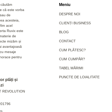
a căutăm
Meniu
Fie că este vorba
DESPRE NOI
 sau de
rea acesteia,
CLIENȚI BUSINESS
fim acel
erta Ruvix este
BLOG
 materie de
CONTACT
pecte mizăm și
ai avantajoasă
CUM PLĂTESC?
e cu mesaje
hanorace pentru
CUM CUMPĂR?
TABEL MĂRIMI
PUNCTE DE LOIALITATE
r plăți și
zi
T REVOLUTION
201796
m.