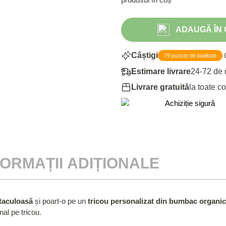
ADAUGĂ ÎN C
Câștigi
79 puncte de loialitate
Estimare livrare
24-72 de 
Livrare gratuită
la toate c
FORMAȚII ADIȚIONALE
ctaculoasă
și poart-o pe un
tricou personalizat din bumbac organic
al pe tricou.