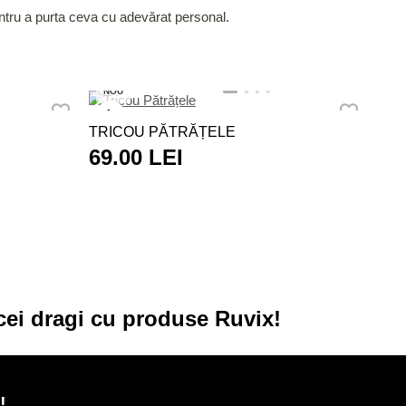
entru a purta ceva cu adevărat personal.
NO
NOU
TRI
TRICOU PĂTRĂȚELE
69
69.00 LEI
cei dragi cu produse Ruvix!
!