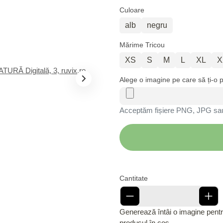
Culoare
alb
negru
Mărime Tricou
XS
S
M
L
XL
X
Alege o imagine pe care să ți-o 
Acceptăm fișiere PNG, JPG s
Cantitate
Generează întâi o imagine pent
produsul în coș