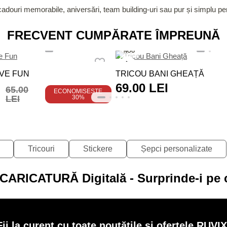
 cadouri memorabile, aniversări, team building-uri sau pur și simplu p
FRECVENT CUMPĂRATE ÎMPREUNĂ
NOU
VE FUN
TRICOU BANI GHEAȚĂ
69.00 LEI
65.00
ECONOMISEȘTE
LEI
30%
Tricouri
Stickere
Șepci personalizate
CARICATURĂ Digitală - Surprinde-i pe 
Fii la curent cu toate noutățile și ofertele RUVIX