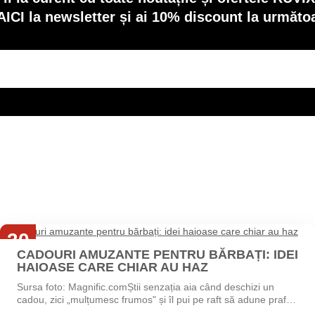
AICI la newsletter și ai 10% discount la următ
30
CADOURI AMUZANTE PENTRU BĂRBAȚI: IDEI
Iul
HAIOASE CARE CHIAR AU HAZ
Sursa foto: Magnific.comȘtii senzația aia când deschizi un
cadou, zici „mulțumesc frumos" și îl pui pe raft să adune praf?
Exact asta vrei să eviți....