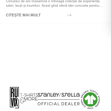
Cincizeci de ani înseamnă o întreagă colecție de experiențe,
iubiri, lecții și triumfuri. Acest ghid oferă idei concrete pentru
alegerea cadoului perfect - de la...
CITEȘTE MAI MULT