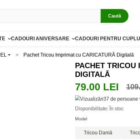
Caută
TE
CADOURI ANIVERSARE
CADOURI PENTRU CUPLU
 EL
Pachet Tricou Imprimat cu CARICATURĂ Digitală
PACHET TRICOU 
DIGITALĂ
79.00 LEI
109
37 de persoane 
Disponibilitate: În stoc
Model
Tricou Damă
Tric