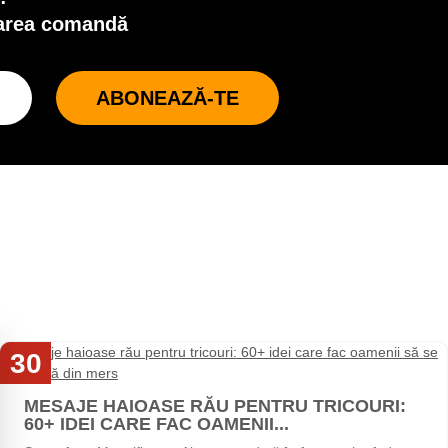
oarea comandă
ABONEAZĂ-TE
30
Iul
MESAJE HAIOASE RĂU PENTRU TRICOURI:
60+ IDEI CARE FAC OAMENII...