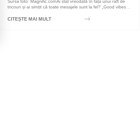
Sursa foto: Magnific.comAi stat vreodată în fața unui raft de
tricouri și ai simțit că toate mesajele sunt la fel? „Good vibes
only", „Stay positive",...
CITEȘTE MAI MULT