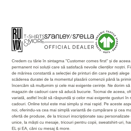
Credem cu tărie în sintagma "Customer comes first" și de acee
permanent noi soluții care să satisfacă nevoile clienților noștri. 
de mărirea constantă a selecției de printuri din care puteți alege
scăderea duratei de la momentul plasării comenzii până la primi
încercăm să mulțumim și cele mai exigente cerințe. Ne dorim să 
magazin de cadouri care să aducă bucurie. Tocmai de aceea, of
variată, astfel încât să răspundă și celor mai exigente gusturi în
cadouri. Online totul este mai simplu și mai rapid. Pe aceste as
noi, oferindu-va cea mai simplă variantă de cumpărare și cea m
ofertă de produse, de la tricouri inscripționate sau personalizat
unice, la măști cu mesaje, tricouri pentru copii, sweatshirt-uri, 
EL și EA, căni cu mesaj & more.