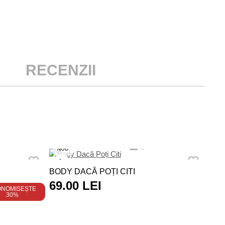
RECENZII
NO
NOU
TRI
BODY DACĂ POȚI CITI
69
69.00 LEI
ONOMISEȘTE
30%