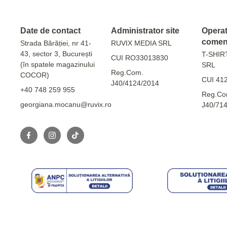
Date de contact
Administrator site
Operato
comen
Strada Bărăției, nr 41-
RUVIX MEDIA SRL
43, sector 3, București
T-SHIR
CUI RO33013830
(în spatele magazinului
SRL
Reg.Com.
COCOR)
CUI 41
J40/4124/2014
+40 748 259 955
Reg.Co
georgiana.mocanu@ruvix.ro
J40/71