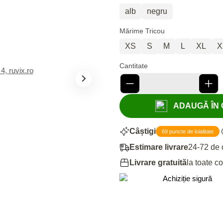
alb
negru
Mărime Tricou
XS
S
M
L
XL
X
Cantitate
ADAUGĂ ÎN C
Câștigi
69 puncte de loialitate
Estimare livrare
24-72 de 
Livrare gratuită
la toate c