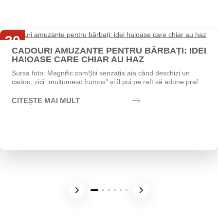
30
CADOURI AMUZANTE PENTRU BĂRBAȚI: IDEI
Iul
HAIOASE CARE CHIAR AU HAZ
Sursa foto: Magnific.comȘtii senzația aia când deschizi un
cadou, zici „mulțumesc frumos" și îl pui pe raft să adune praf?
Exact asta vrei să eviți....
CITEȘTE MAI MULT