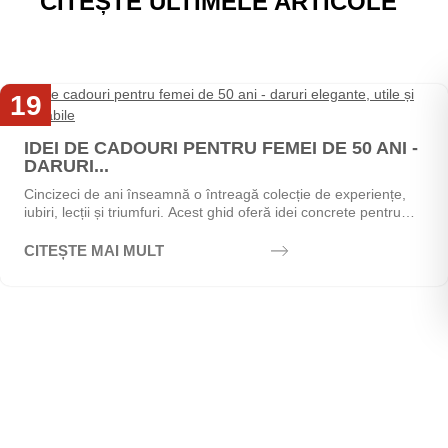
CITEȘTE ULTIMELE ARTICOLE
19
Mai
IDEI DE CADOURI PENTRU FEMEI DE 50 ANI -
DARURI...
Cincizeci de ani înseamnă o întreagă colecție de experiențe,
iubiri, lecții și triumfuri. Acest ghid oferă idei concrete pentru
alegerea cadoului perfect - de la...
CITEȘTE MAI MULT