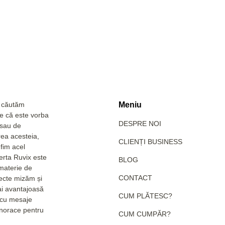
a căutăm
Meniu
Fie că este vorba
DESPRE NOI
 sau de
rea acesteia,
CLIENȚI BUSINESS
fim acel
erta Ruvix este
BLOG
 materie de
CONTACT
pecte mizăm și
ai avantajoasă
CUM PLĂTESC?
e cu mesaje
hanorace pentru
CUM CUMPĂR?