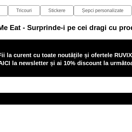
Tricouri
Stickere
Șepci personalizate
Me Eat - Surprinde-i pe cei dragi cu pr
Fii la curent cu toate noutățile și ofertele RUVIX
AICI la newsletter și ai 10% discount la următ