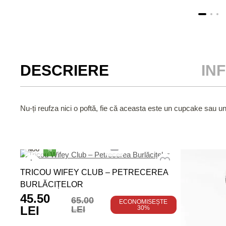
DESCRIERE
IN
Nu-ți reufza nici o poftă, fie că aceasta este un cupcake sau un
NOU
%
TRICOU WIFEY CLUB – PETRECEREA
BURLĂCIȚELOR
45.50
65.00
ECONOMISEȘTE
LEI
LEI
30%