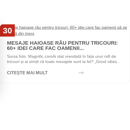
30
Iul
MESAJE HAIOASE RĂU PENTRU TRICOURI:
60+ IDEI CARE FAC OAMENII...
Sursa foto: Magnific.comAi stat vreodată în fața unui raft de
tricouri și ai simțit că toate mesajele sunt la fel? „Good vibes
only", „Stay positive",...
CITEȘTE MAI MULT