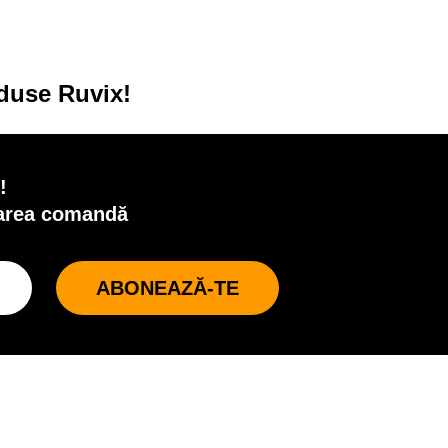
oduse Ruvix!
!
oarea comandă
ABONEAZĂ-TE