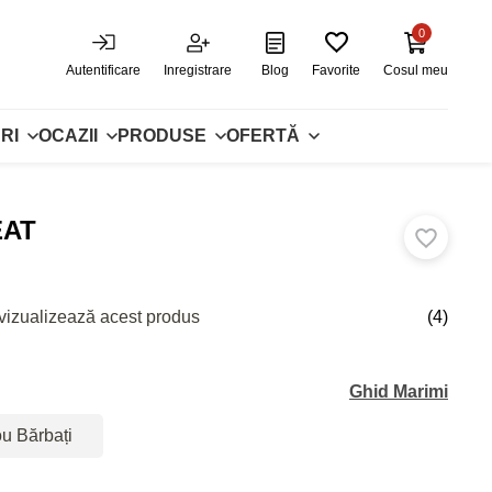
0
Autentificare
Inregistrare
Blog
Favorite
Cosul meu
RI
OCAZII
PRODUSE
OFERTĂ
EAT
vizualizează acest produs
(4)
Ghid Marimi
ou Bărbați