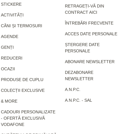
STICKERE
RETRAGEȚI-VĂ DIN
CONTRACT AICI
ACTIVITĂȚI
ÎNTREBĂRI FRECVENTE
CĂNI ȘI TERMOSURI
ACCES DATE PERSONALE
AGENDE
ȘTERGERE DATE
GENȚI
PERSONALE
REDUCERI
ABONARE NEWSLETTER
OCAZII
DEZABONARE
NEWSLETTER
PRODUSE DE CUPLU
A.N.P.C.
COLECȚII EXCLUSIVE
A.N.P.C. - SAL
& MORE
CADOURI PERSONALIZATE
- OFERTĂ EXCLUSIVĂ
VODAFONE