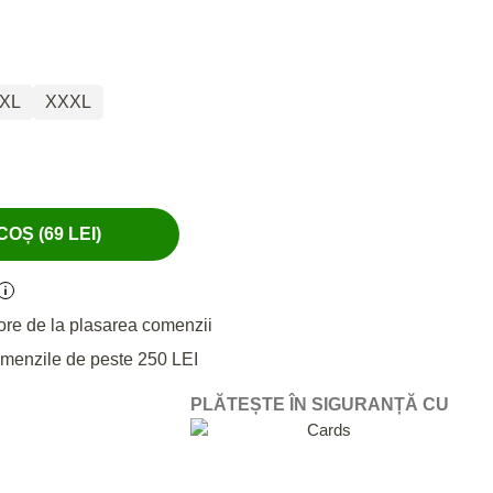
XL
XXXL
OȘ (69 LEI)
ore de la plasarea comenzii
omenzile de peste 250 LEI
PLĂTEȘTE ÎN SIGURANȚĂ CU