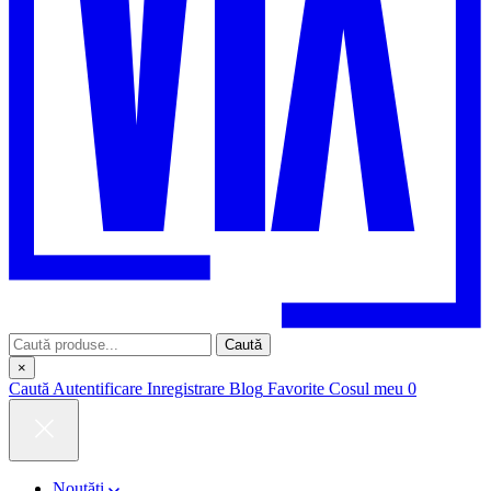
Caută
×
Caută
Autentificare
Inregistrare
Blog
Favorite
Cosul meu
0
Noutăți