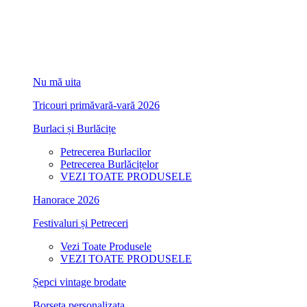
Nu mă uita
Tricouri primăvară-vară 2026
Burlaci și Burlăcițe
Petrecerea Burlacilor
Petrecerea Burlăcițelor
VEZI TOATE PRODUSELE
Hanorace 2026
Festivaluri și Petreceri
Vezi Toate Produsele
VEZI TOATE PRODUSELE
Șepci vintage brodate
Borseta personalizata