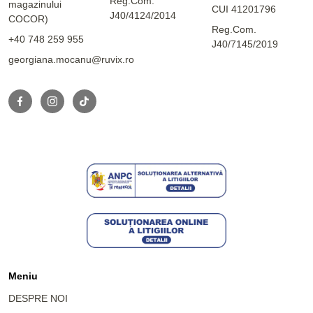
Reg.Com.
magazinului
CUI 41201796
J40/4124/2014
COCOR)
Reg.Com.
+40 748 259 955
J40/7145/2019
georgiana.mocanu@ruvix.ro
Meniu
DESPRE NOI