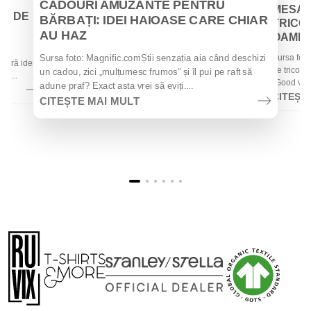
Iul
CADOURI AMUZANTE PENTRU
MESAJ
EI DE
BĂRBAȚI: IDEI HAIOASE CARE CHIAR
TRICOU
AU HAZ
OAMENII
 de
Sursa foto
Sursa foto: Magnific.comȘtii senzația aia când deschizi
 oferă idei
de tricouri
un cadou, zici „mulțumesc frumos" și îl pui pe raft să
la...
„Good vibes
adune praf? Exact asta vrei să eviți....
CITEȘT
CITEȘTE MAI MULT