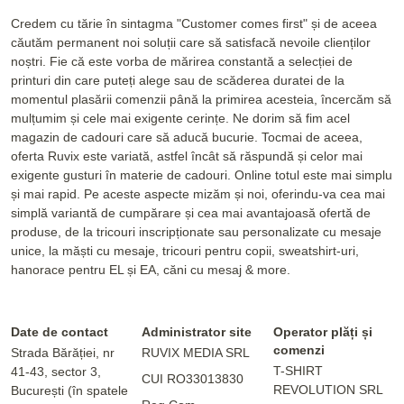
Credem cu tărie în sintagma "Customer comes first" și de aceea
căutăm permanent noi soluții care să satisfacă nevoile clienților
noștri. Fie că este vorba de mărirea constantă a selecției de
printuri din care puteți alege sau de scăderea duratei de la
momentul plasării comenzii până la primirea acesteia, încercăm să
mulțumim și cele mai exigente cerințe. Ne dorim să fim acel
magazin de cadouri care să aducă bucurie. Tocmai de aceea,
oferta Ruvix este variată, astfel încât să răspundă și celor mai
exigente gusturi în materie de cadouri. Online totul este mai simplu
și mai rapid. Pe aceste aspecte mizăm și noi, oferindu-va cea mai
simplă variantă de cumpărare și cea mai avantajoasă ofertă de
produse, de la tricouri inscripționate sau personalizate cu mesaje
unice, la măști cu mesaje, tricouri pentru copii, sweatshirt-uri,
hanorace pentru EL și EA, căni cu mesaj & more.
Date de contact
Administrator site
Operator plăți și
comenzi
Strada Bărăției, nr
RUVIX MEDIA SRL
T-SHIRT
41-43, sector 3,
CUI RO33013830
REVOLUTION SRL
București (în spatele