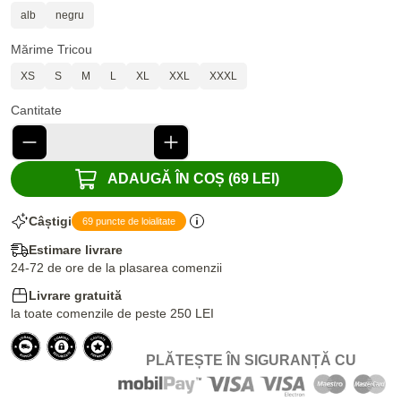
alb
negru
Mărime Tricou
XS
S
M
L
XL
XXL
XXXL
Cantitate
ADAUGĂ ÎN COȘ (69 LEI)
Câștigi
69 puncte de loialitate
Estimare livrare
24-72 de ore de la plasarea comenzii
Livrare gratuită
la toate comenzile de peste 250 LEI
PLĂTEȘTE ÎN SIGURANȚĂ CU