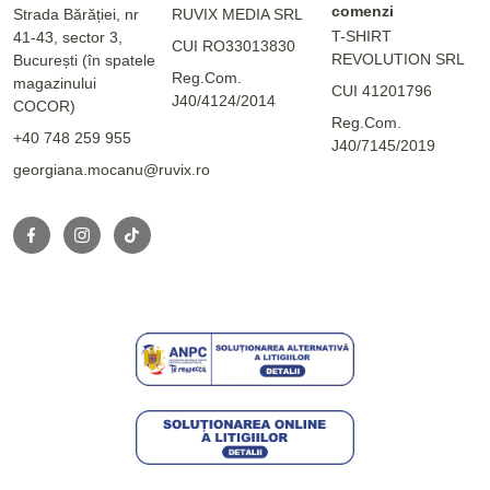
comenzi
Strada Bărăției, nr
RUVIX MEDIA SRL
T-SHIRT
41-43, sector 3,
CUI RO33013830
REVOLUTION SRL
București (în spatele
Reg.Com.
magazinului
CUI 41201796
J40/4124/2014
COCOR)
Reg.Com.
+40 748 259 955
J40/7145/2019
georgiana.mocanu@ruvix.ro