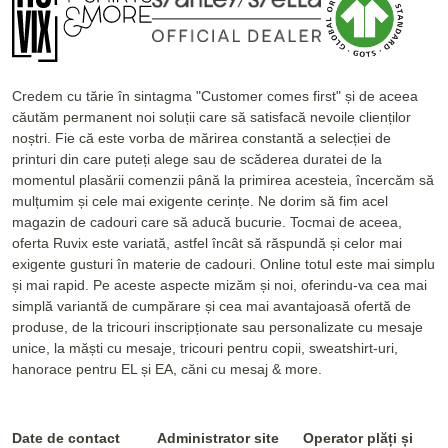
Credem cu tărie în sintagma "Customer comes first" și de aceea
căutăm permanent noi soluții care să satisfacă nevoile clienților
noștri. Fie că este vorba de mărirea constantă a selecției de
printuri din care puteți alege sau de scăderea duratei de la
momentul plasării comenzii până la primirea acesteia, încercăm să
mulțumim și cele mai exigente cerințe. Ne dorim să fim acel
magazin de cadouri care să aducă bucurie. Tocmai de aceea,
oferta Ruvix este variată, astfel încât să răspundă și celor mai
exigente gusturi în materie de cadouri. Online totul este mai simplu
și mai rapid. Pe aceste aspecte mizăm și noi, oferindu-va cea mai
simplă variantă de cumpărare și cea mai avantajoasă ofertă de
produse, de la tricouri inscripționate sau personalizate cu mesaje
unice, la măști cu mesaje, tricouri pentru copii, sweatshirt-uri,
hanorace pentru EL și EA, căni cu mesaj & more.
Date de contact
Administrator site
Operator plăți și