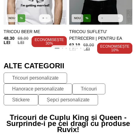
NOU
%
NOU
%
TRICOU BEER ME
TRICOU SUFLETU'
48.30
69.00
PETRECERII | PENTRU EA
ECONOMISEȘTE
LEI
LEI
30%
62.10
69.00
ECONOMISEȘTE
LEI
LEI
10%
ALTE CATEGORII
Tricouri personalizate
Hanorace personalizate
Tricouri
Stickere
Șepci personalizate
Tricouri de Cuplu King și Queen -
Surprinde-i pe cei dragi cu produse
Ruvix!