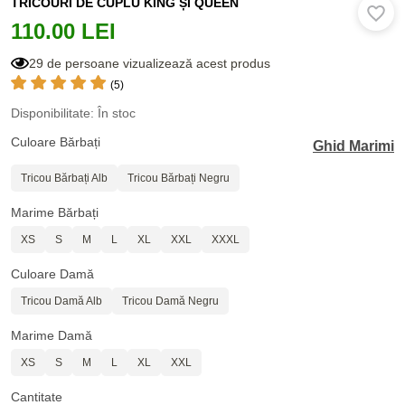
TRICOURI DE CUPLU KING ȘI QUEEN
110.00 LEI
29 de persoane vizualizează acest produs
(5)
Disponibilitate: În stoc
Culoare Bărbați
Ghid Marimi
Tricou Bărbați Alb
Tricou Bărbați Negru
Marime Bărbați
XS
S
M
L
XL
XXL
XXXL
Culoare Damă
Tricou Damă Alb
Tricou Damă Negru
Marime Damă
XS
S
M
L
XL
XXL
Cantitate