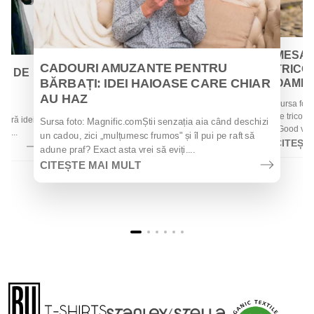
MESAJ
CADOURI AMUZANTE PENTRU
TRICOU
EI DE
BĂRBAȚI: IDEI HAIOASE CARE CHIAR
OAMENII
AU HAZ
Sursa foto
 de
de tricouri
 oferă idei
Sursa foto: Magnific.comȘtii senzația aia când deschizi
„Good vibes
la...
un cadou, zici „mulțumesc frumos" și îl pui pe raft să
CITEȘT
adune praf? Exact asta vrei să eviți....
CITEȘTE MAI MULT