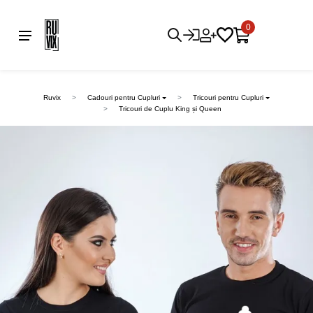
0
Ruvix
Cadouri pentru Cupluri
Tricouri pentru Cupluri
Tricouri de Cuplu King și Queen