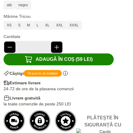
alb
negru
Mărime Tricou
XS
S
M
L
XL
XXL
XXXL
Cantitate
ADAUGĂ ÎN COȘ (59 LEI)
Câștigi
59 puncte de loialitate
Estimare livrare
24-72 de ore de la plasarea comenzii
Livrare gratuită
la toate comenzile de peste 250 LEI
PLĂTEȘTE ÎN
SIGURANȚĂ CU