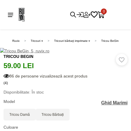
0
Ruvix
Tricouri
Tricouri bărbați imprimate
Tricou BeGin
TRICOU BEGIN
59.00 LEI
86 de persoane vizualizează acest produs
(4)
Disponibilitate: În stoc
Model
Ghid Marimi
Tricou Damă
Tricou Bărbați
Culoare