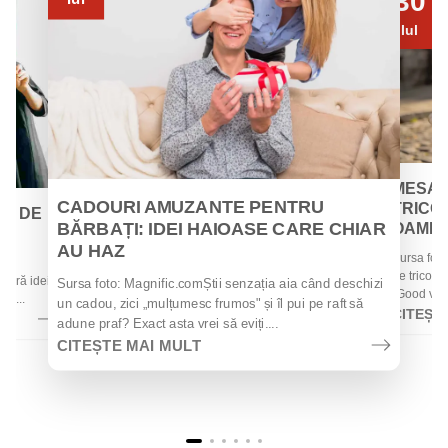
30
Iul
MESAJ
CADOURI AMUZANTE PENTRU
TRICOU
EI DE
BĂRBAȚI: IDEI HAIOASE CARE CHIAR
OAMENII
AU HAZ
Sursa foto
 de
de tricouri
 oferă idei
Sursa foto: Magnific.comȘtii senzația aia când deschizi
„Good vibes
la...
un cadou, zici „mulțumesc frumos" și îl pui pe raft să
CITEȘT
adune praf? Exact asta vrei să eviți....
CITEȘTE MAI MULT