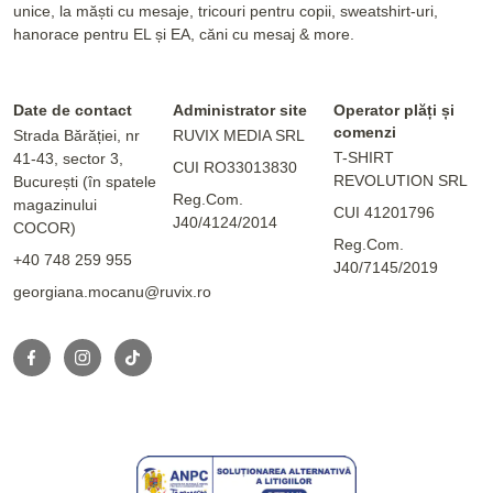
unice, la măști cu mesaje, tricouri pentru copii, sweatshirt-uri,
hanorace pentru EL și EA, căni cu mesaj & more.
Date de contact
Administrator site
Operator plăți și
comenzi
Strada Bărăției, nr
RUVIX MEDIA SRL
T-SHIRT
41-43, sector 3,
CUI RO33013830
REVOLUTION SRL
București (în spatele
Reg.Com.
magazinului
CUI 41201796
J40/4124/2014
COCOR)
Reg.Com.
+40 748 259 955
J40/7145/2019
georgiana.mocanu@ruvix.ro