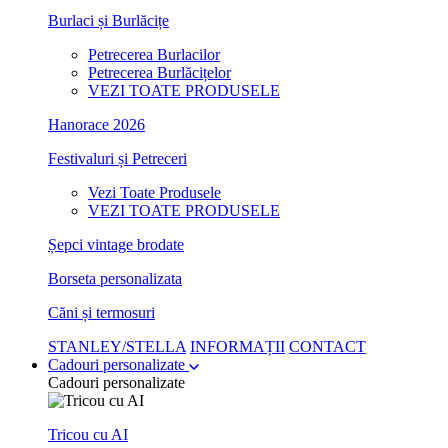
Burlaci și Burlăcițe
Petrecerea Burlacilor
Petrecerea Burlăcițelor
VEZI TOATE PRODUSELE
Hanorace 2026
Festivaluri și Petreceri
Vezi Toate Produsele
VEZI TOATE PRODUSELE
Șepci vintage brodate
Borseta personalizata
Căni și termosuri
STANLEY/STELLA
INFORMAȚII
CONTACT
Cadouri personalizate
Cadouri personalizate
Tricou cu AI