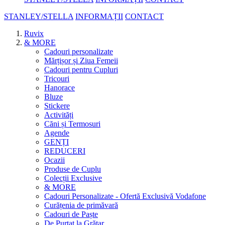
STANLEY/STELLA
INFORMAȚII
CONTACT
Ruvix
& MORE
Cadouri personalizate
Mărțișor și Ziua Femeii
Cadouri pentru Cupluri
Tricouri
Hanorace
Bluze
Stickere
Activități
Căni și Termosuri
Agende
GENȚI
REDUCERI
Ocazii
Produse de Cuplu
Colecții Exclusive
& MORE
Cadouri Personalizate - Ofertă Exclusivă Vodafone
Curățenia de primăvară
Cadouri de Paște
De Purtat la Grătar