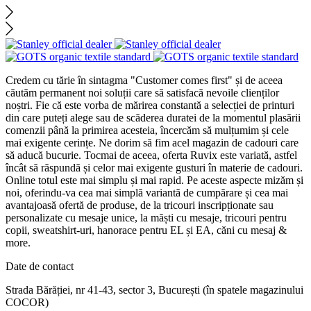
Credem cu tărie în sintagma "Customer comes first" și de aceea
căutăm permanent noi soluții care să satisfacă nevoile clienților
noștri. Fie că este vorba de mărirea constantă a selecției de printuri
din care puteți alege sau de scăderea duratei de la momentul plasării
comenzii până la primirea acesteia, încercăm să mulțumim și cele
mai exigente cerințe. Ne dorim să fim acel magazin de cadouri care
să aducă bucurie. Tocmai de aceea, oferta Ruvix este variată, astfel
încât să răspundă și celor mai exigente gusturi în materie de cadouri.
Online totul este mai simplu și mai rapid. Pe aceste aspecte mizăm și
noi, oferindu-va cea mai simplă variantă de cumpărare și cea mai
avantajoasă ofertă de produse, de la tricouri inscripționate sau
personalizate cu mesaje unice, la măști cu mesaje, tricouri pentru
copii, sweatshirt-uri, hanorace pentru EL și EA, căni cu mesaj &
more.
Date de contact
Strada Bărăției, nr 41-43, sector 3, București (în spatele magazinului
COCOR)