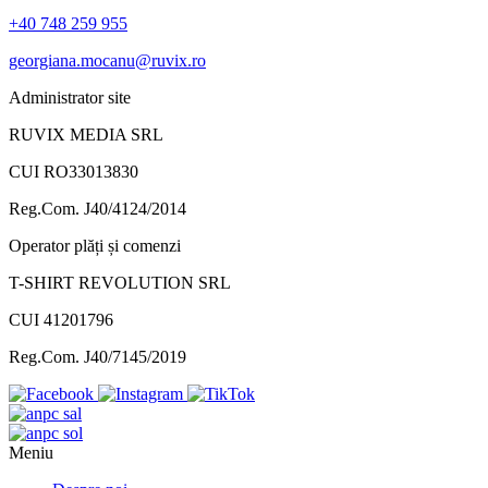
+40 748 259 955
georgiana.mocanu@ruvix.ro
Administrator site
RUVIX MEDIA SRL
CUI RO33013830
Reg.Com. J40/4124/2014
Operator plăți și comenzi
T-SHIRT REVOLUTION SRL
CUI 41201796
Reg.Com. J40/7145/2019
Meniu