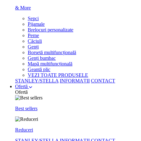
& More
Șepci
Pijamale
Brelocuri personalizate
Perne
Căciuli
Genți
Borsetă multifuncțională
Genți bumbac
Mapă multifuncțională
Geantă plic
VEZI TOATE PRODUSELE
STANLEY/STELLA
INFORMAȚII
CONTACT
Ofertă
Ofertă
Best sellers
Reduceri
STANLEY/STELLA
INFORMAȚII
CONTACT