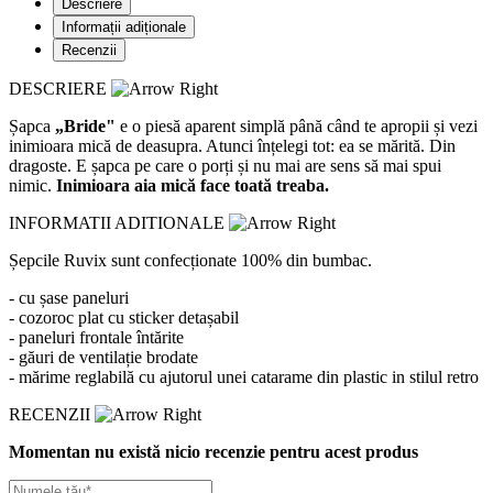
Descriere
Informații adiționale
Recenzii
DESCRIERE
Șapca
„Bride"
e o piesă aparent simplă până când te apropii și vezi
inimioara mică de deasupra. Atunci înțelegi tot: ea se mărită. Din
dragoste. E șapca pe care o porți și nu mai are sens să mai spui
nimic.
Inimioara aia mică face toată treaba.
INFORMATII ADITIONALE
Șepcile Ruvix sunt confecționate 100% din bumbac.
- cu șase paneluri
- cozoroc plat cu sticker detașabil
- paneluri frontale întărite
- găuri de ventilație brodate
- mărime reglabilă cu ajutorul unei catarame din plastic in stilul retro
RECENZII
Momentan nu există nicio recenzie pentru acest produs