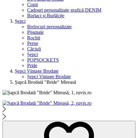
Copii
Cadouri personalizate grafică DENIM
Burlaci și Burlăcițe
Șepci
Brelocuri personalizate
Pijamale
Rochii
Perne
Căciuli
Șepci
POPSOCKETS
Pride
Șepci Vintage Brodate
Șepci Vintage Brodate
Șapcă Brodată "Bride" Mireasă