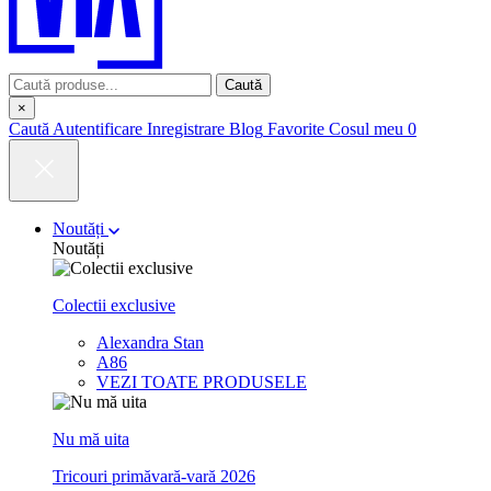
Caută
×
Caută
Autentificare
Inregistrare
Blog
Favorite
Cosul meu
0
Noutăți
Noutăți
Colectii exclusive
Alexandra Stan
A86
VEZI TOATE PRODUSELE
Nu mă uita
Tricouri primăvară-vară 2026