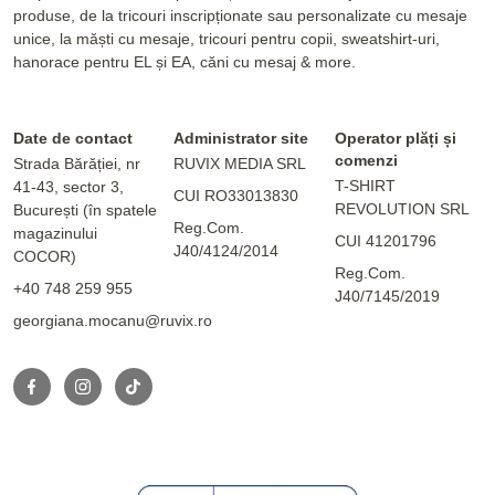
produse, de la tricouri inscripționate sau personalizate cu mesaje
unice, la măști cu mesaje, tricouri pentru copii, sweatshirt-uri,
hanorace pentru EL și EA, căni cu mesaj & more.
Date de contact
Administrator site
Operator plăți și
comenzi
Strada Bărăției, nr
RUVIX MEDIA SRL
T-SHIRT
41-43, sector 3,
CUI RO33013830
REVOLUTION SRL
București (în spatele
Reg.Com.
magazinului
CUI 41201796
J40/4124/2014
COCOR)
Reg.Com.
+40 748 259 955
J40/7145/2019
georgiana.mocanu@ruvix.ro