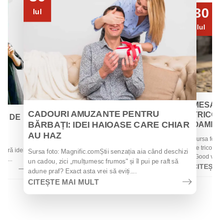
30
Iul
Iul
MESAJ
CADOURI AMUZANTE PENTRU
TRICOU
EI DE
BĂRBAȚI: IDEI HAIOASE CARE CHIAR
OAMENII
AU HAZ
Sursa foto
 de
de tricouri
 oferă idei
Sursa foto: Magnific.comȘtii senzația aia când deschizi
„Good vibes
la...
un cadou, zici „mulțumesc frumos" și îl pui pe raft să
CITEȘT
adune praf? Exact asta vrei să eviți....
CITEȘTE MAI MULT