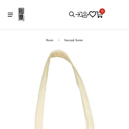
0
Ruvix
Sacoșă Somn