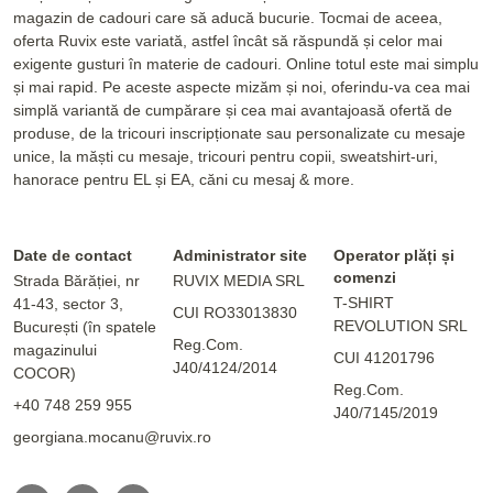
magazin de cadouri care să aducă bucurie. Tocmai de aceea,
oferta Ruvix este variată, astfel încât să răspundă și celor mai
exigente gusturi în materie de cadouri. Online totul este mai simplu
și mai rapid. Pe aceste aspecte mizăm și noi, oferindu-va cea mai
simplă variantă de cumpărare și cea mai avantajoasă ofertă de
produse, de la tricouri inscripționate sau personalizate cu mesaje
unice, la măști cu mesaje, tricouri pentru copii, sweatshirt-uri,
hanorace pentru EL și EA, căni cu mesaj & more.
Date de contact
Administrator site
Operator plăți și
comenzi
Strada Bărăției, nr
RUVIX MEDIA SRL
T-SHIRT
41-43, sector 3,
CUI RO33013830
REVOLUTION SRL
București (în spatele
Reg.Com.
magazinului
CUI 41201796
J40/4124/2014
COCOR)
Reg.Com.
+40 748 259 955
J40/7145/2019
georgiana.mocanu@ruvix.ro