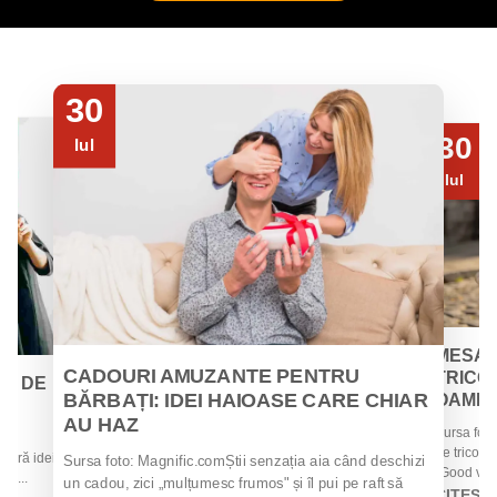
30
30
Iul
Iul
MESAJ
CADOURI AMUZANTE PENTRU
TRICOU
EI DE
BĂRBAȚI: IDEI HAIOASE CARE CHIAR
OAMENII
AU HAZ
Sursa foto
 de
de tricouri
 oferă idei
Sursa foto: Magnific.comȘtii senzația aia când deschizi
„Good vibes
la...
un cadou, zici „mulțumesc frumos" și îl pui pe raft să
CITEȘT