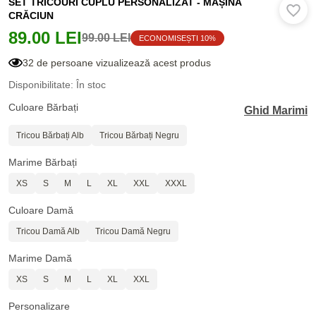
SET TRICOURI CUPLU PERSONALIZAT - MAȘINĂ
CRĂCIUN
89.00 LEI
99.00 LEI
ECONOMISEȘTI 10%
32 de persoane vizualizează acest produs
Disponibilitate: În stoc
Culoare Bărbați
Ghid Marimi
Tricou Bărbați Alb
Tricou Bărbați Negru
Marime Bărbați
XS
S
M
L
XL
XXL
XXXL
Culoare Damă
Tricou Damă Alb
Tricou Damă Negru
Marime Damă
XS
S
M
L
XL
XXL
Personalizare