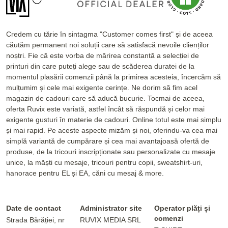
Credem cu tărie în sintagma "Customer comes first" și de aceea
căutăm permanent noi soluții care să satisfacă nevoile clienților
noștri. Fie că este vorba de mărirea constantă a selecției de
printuri din care puteți alege sau de scăderea duratei de la
momentul plasării comenzii până la primirea acesteia, încercăm să
mulțumim și cele mai exigente cerințe. Ne dorim să fim acel
magazin de cadouri care să aducă bucurie. Tocmai de aceea,
oferta Ruvix este variată, astfel încât să răspundă și celor mai
exigente gusturi în materie de cadouri. Online totul este mai simplu
și mai rapid. Pe aceste aspecte mizăm și noi, oferindu-va cea mai
simplă variantă de cumpărare și cea mai avantajoasă ofertă de
produse, de la tricouri inscripționate sau personalizate cu mesaje
unice, la măști cu mesaje, tricouri pentru copii, sweatshirt-uri,
hanorace pentru EL și EA, căni cu mesaj & more.
Date de contact
Administrator site
Operator plăți și
comenzi
Strada Bărăției, nr
RUVIX MEDIA SRL