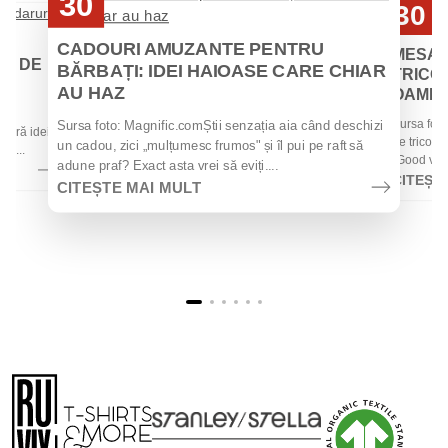
30
30
Iul
Iul
CADOURI AMUZANTE PENTRU
MESAJ
EI DE
BĂRBAȚI: IDEI HAIOASE CARE CHIAR
TRICOU
AU HAZ
OAMENII
 de
Sursa foto
Sursa foto: Magnific.comȘtii senzația aia când deschizi
 oferă idei
de tricouri
un cadou, zici „mulțumesc frumos" și îl pui pe raft să
la...
„Good vibes
adune praf? Exact asta vrei să eviți....
CITEȘT
CITEȘTE MAI MULT