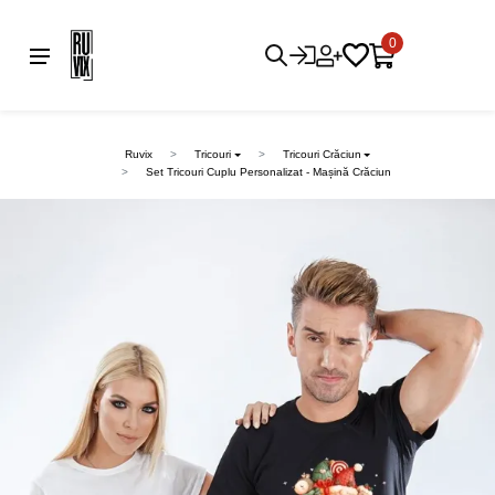
0
Ruvix
Tricouri
Tricouri Crăciun
Set Tricouri Cuplu Personalizat - Mașină Crăciun