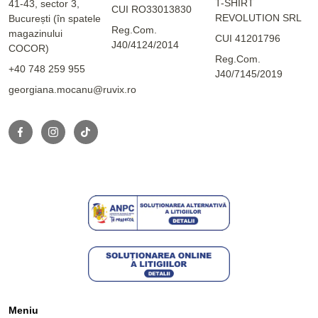
T-SHIRT
41-43, sector 3,
CUI RO33013830
REVOLUTION SRL
București (în spatele
Reg.Com.
magazinului
CUI 41201796
J40/4124/2014
COCOR)
Reg.Com.
+40 748 259 955
J40/7145/2019
georgiana.mocanu@ruvix.ro
Meniu