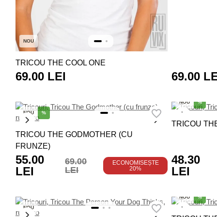
NOU
TRICOU THE COOL ONE
69.00 LEI
69.00 LE
NOU
%
NOU
%
TRICOU TH
TRICOU THE GODMOTHER (CU
FRUNZE)
55.00
48.30
69.00
ECONOMISEȘTE
LEI
LEI
LEI
20%
NOU
%
NOU