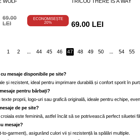
E WOLF
TRICOU THERE IS A WAY
69.00
ECONOMISEȘTE
69.00 LEI
LEI
20%
1
2
...
44
45
46
47
48
49
50
...
54
55
 cu mesaje disponibile pe site?
și rezistent, ideal pentru imprimare durabilă și confort sporit în purt
u mesaje pentru bărbați?
u texte proprii, logo-uri sau grafică originală, ideale pentru echipe, e
mesaje de pe site?
croiala este feminină, astfel încât să se potrivească perfect siluetei
 cu mesaje?
o-garment), asigurând culori vii și rezistență la spălări multiple.