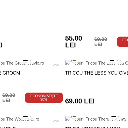
55.00
69.00
EC
I
LEI
LEI
NOU
E GROOM
TRICOU THE LESS YOU GIV
69.00
ECONOMISEȘTE
69.00 LEI
LEI
30%
NOU