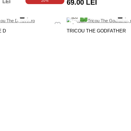
69.00 LEI
LEI
20%
NOU
%
E D
TRICOU THE GODFATHER