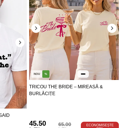
NOU
%
TRICOU THE BRIDE – MIREASĂ &
BURLĂCIȚE
SAID
45.50
65.00
ECONOMISEȘTE