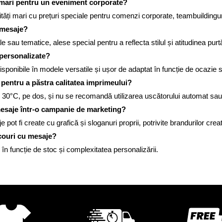
i mari pentru un eveniment corporate?
tități mari cu prețuri speciale pentru comenzi corporate, teambuilding
 mesaje?
sau tematice, alese special pentru a reflecta stilul și atitudinea purt
 personalizate?
isponibile în modele versatile și ușor de adaptat în funcție de ocazie 
 pentru a păstra calitatea imprimeului?
 30°C, pe dos, și nu se recomandă utilizarea uscătorului automat sau
mesaje într-o campanie de marketing?
ot fi create cu grafică și sloganuri proprii, potrivite brandurilor creat
icouri cu mesaje?
 în funcție de stoc și complexitatea personalizării.