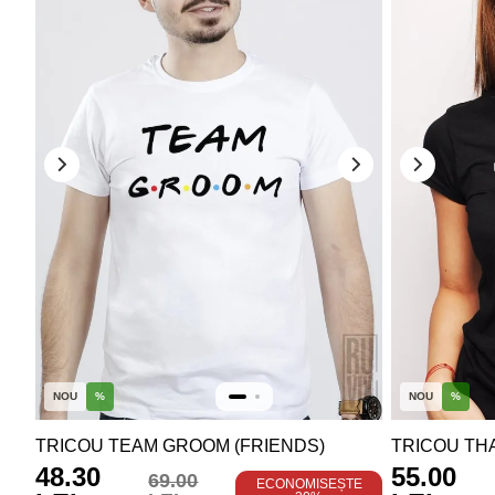
NOU
%
NOU
%
TRICOU TEAM GROOM (FRIENDS)
TRICOU THA
48.30
55.00
69.00
ECONOMISEȘTE