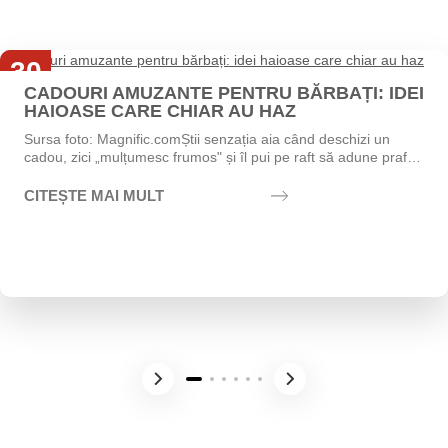
30
CADOURI AMUZANTE PENTRU BĂRBAȚI: IDEI
Iul
HAIOASE CARE CHIAR AU HAZ
Sursa foto: Magnific.comȘtii senzația aia când deschizi un
cadou, zici „mulțumesc frumos" și îl pui pe raft să adune praf?
Exact asta vrei să eviți....
CITEȘTE MAI MULT