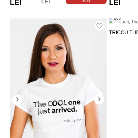
LEI
LEI
LEI
30%
NOU
TRICOU TH