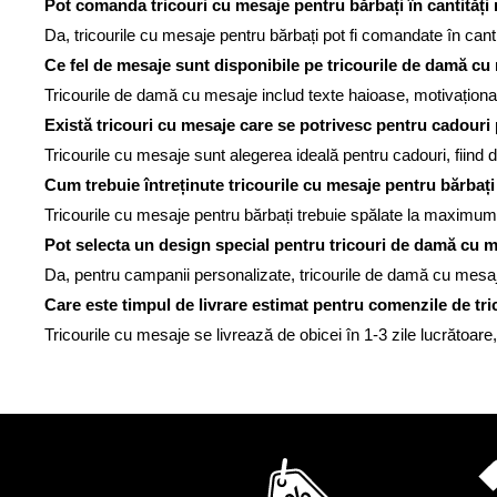
Pot comanda tricouri cu mesaje pentru bărbați în cantităț
Da, tricourile cu mesaje pentru bărbați pot fi comandate în can
Ce fel de mesaje sunt disponibile pe tricourile de damă cu
Tricourile de damă cu mesaje includ texte haioase, motivaționale 
Există tricouri cu mesaje care se potrivesc pentru cadouri
Tricourile cu mesaje sunt alegerea ideală pentru cadouri, fiind d
Cum trebuie întreținute tricourile cu mesaje pentru bărbați
Tricourile cu mesaje pentru bărbați trebuie spălate la maximum
Pot selecta un design special pentru tricouri de damă cu 
Da, pentru campanii personalizate, tricourile de damă cu mesaje p
Care este timpul de livrare estimat pentru comenzile de tr
Tricourile cu mesaje se livrează de obicei în 1-3 zile lucrătoare,