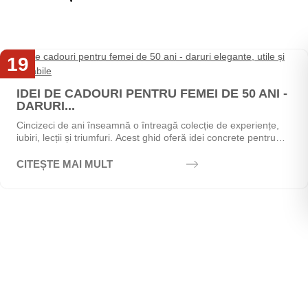
19
Mai
IDEI DE CADOURI PENTRU FEMEI DE 50 ANI -
DARURI...
Cincizeci de ani înseamnă o întreagă colecție de experiențe,
iubiri, lecții și triumfuri. Acest ghid oferă idei concrete pentru
alegerea cadoului perfect - de la...
CITEȘTE MAI MULT