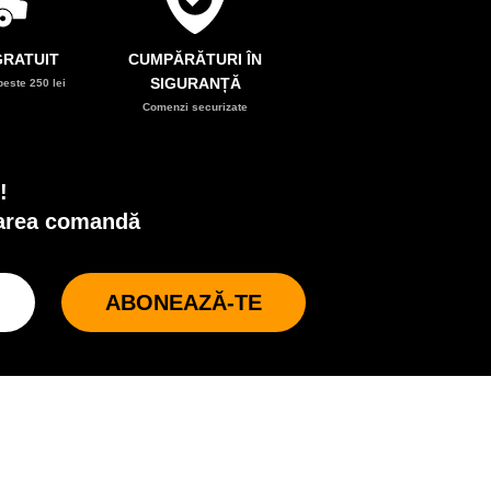
RATUIT
CUMPĂRĂTURI ÎN
SIGURANȚĂ
este 250 lei
Comenzi securizate
!
oarea comandă
ABONEAZĂ-TE