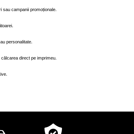
uri sau campanii promoționale.
ătoarei.
sau personalitate.
 călcarea direct pe imprimeu.
ive.