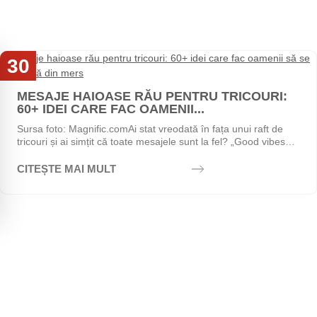
30
Iul
MESAJE HAIOASE RĂU PENTRU TRICOURI:
60+ IDEI CARE FAC OAMENII...
Sursa foto: Magnific.comAi stat vreodată în fața unui raft de
tricouri și ai simțit că toate mesajele sunt la fel? „Good vibes
only", „Stay positive",...
CITEȘTE MAI MULT