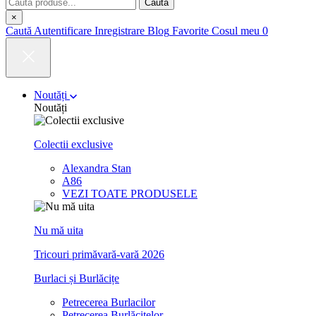
Caută
×
Caută
Autentificare
Inregistrare
Blog
Favorite
Cosul meu
0
Noutăți
Noutăți
Colectii exclusive
Alexandra Stan
A86
VEZI TOATE PRODUSELE
Nu mă uita
Tricouri primăvară-vară 2026
Burlaci și Burlăcițe
Petrecerea Burlacilor
Petrecerea Burlăcițelor