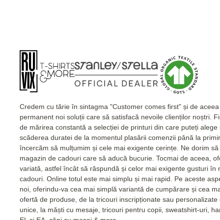
Credem cu tărie în sintagma "Customer comes first" și de acee
permanent noi soluții care să satisfacă nevoile clienților noștri. 
de mărirea constantă a selecției de printuri din care puteți alege
scăderea duratei de la momentul plasării comenzii până la primi
încercăm să mulțumim și cele mai exigente cerințe. Ne dorim să 
magazin de cadouri care să aducă bucurie. Tocmai de aceea, of
variată, astfel încât să răspundă și celor mai exigente gusturi în
cadouri. Online totul este mai simplu și mai rapid. Pe aceste as
noi, oferindu-va cea mai simplă variantă de cumpărare și cea m
ofertă de produse, de la tricouri inscripționate sau personalizat
unice, la măști cu mesaje, tricouri pentru copii, sweatshirt-uri, 
EL și EA, căni cu mesaj & more.