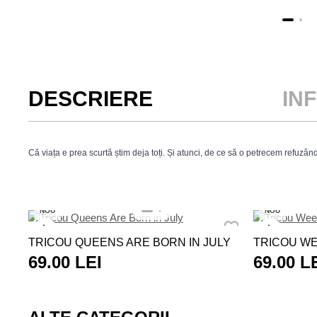
DESCRIERE
IN
Că viața e prea scurtă știm deja toți. Și atunci, de ce să o petrecem refuzân
NOU
NOU
TRICOU QUEENS ARE BORN IN JULY
TRICOU W
69.00 LEI
69.00 L