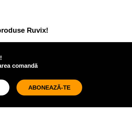
 produse Ruvix!
!
oarea comandă
ABONEAZĂ-TE