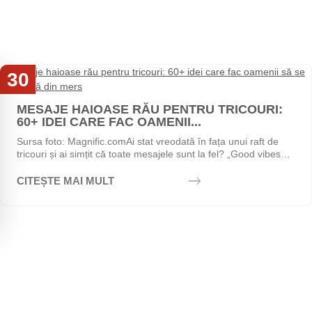
30
Iul
MESAJE HAIOASE RĂU PENTRU TRICOURI:
60+ IDEI CARE FAC OAMENII...
Sursa foto: Magnific.comAi stat vreodată în fața unui raft de
tricouri și ai simțit că toate mesajele sunt la fel? „Good vibes
only", „Stay positive",...
CITEȘTE MAI MULT