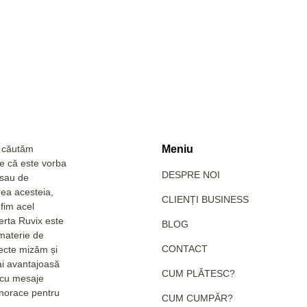
a căutăm
Meniu
Fie că este vorba
DESPRE NOI
 sau de
rea acesteia,
CLIENȚI BUSINESS
fim acel
erta Ruvix este
BLOG
 materie de
CONTACT
pecte mizăm și
ai avantajoasă
CUM PLĂTESC?
e cu mesaje
hanorace pentru
CUM CUMPĂR?