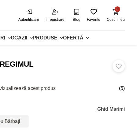
0
Autentificare
Inregistrare
Blog
Favorite
Cosul meu
RI
OCAZII
PRODUSE
OFERTĂ
 REGIMUL
vizualizează acest produs
(5)
Ghid Marimi
ou Bărbați