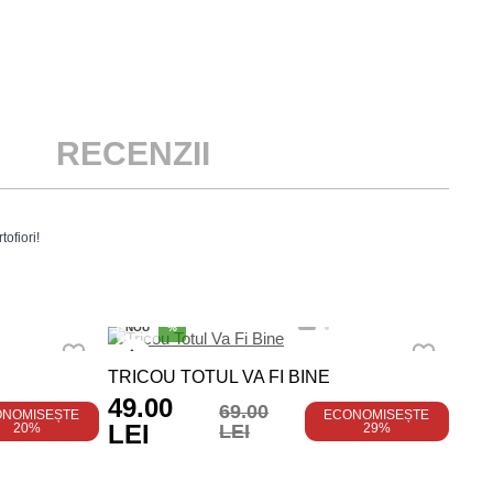
RECENZII
ofiori!
NO
NOU
%
TRI
TRICOU TOTUL VA FI BINE
PER
49.00
ORG
69.00
ONOMISEȘTE
ECONOMISEȘTE
LEI
20%
LEI
29%
DE