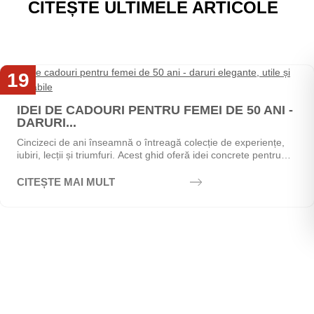
CITEȘTE ULTIMELE ARTICOLE
19
Mai
IDEI DE CADOURI PENTRU FEMEI DE 50 ANI -
DARURI...
Cincizeci de ani înseamnă o întreagă colecție de experiențe,
iubiri, lecții și triumfuri. Acest ghid oferă idei concrete pentru
alegerea cadoului perfect - de la...
CITEȘTE MAI MULT