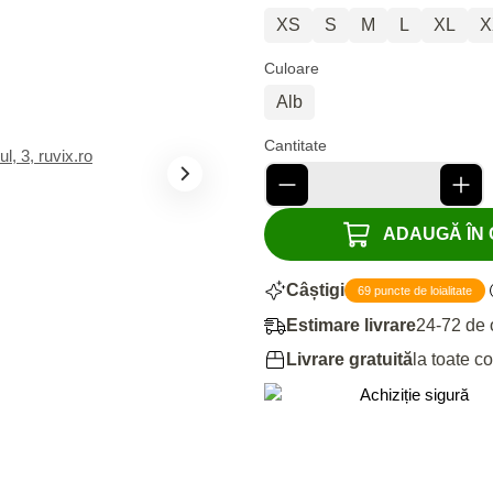
XS
S
M
L
XL
X
Culoare
Alb
Cantitate
ADAUGĂ ÎN C
Câștigi
69 puncte de loialitate
Estimare livrare
24-72 de 
Livrare gratuită
la toate c