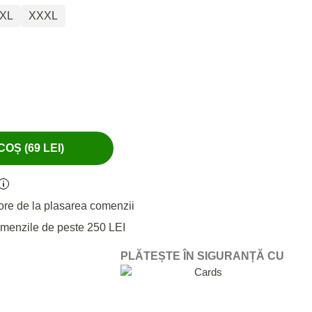
XL
XXXL
OȘ (69 LEI)
ore de la plasarea comenzii
omenzile de peste 250 LEI
PLĂTEȘTE ÎN SIGURANȚĂ CU