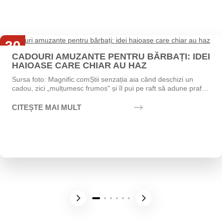
30
CADOURI AMUZANTE PENTRU BĂRBAȚI: IDEI
Iul
HAIOASE CARE CHIAR AU HAZ
Sursa foto: Magnific.comȘtii senzația aia când deschizi un
cadou, zici „mulțumesc frumos" și îl pui pe raft să adune praf?
Exact asta vrei să eviți....
CITEȘTE MAI MULT