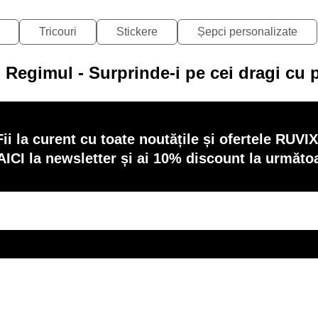
Tricouri
Stickere
Șepci personalizate
i Regimul - Surprinde-i pe cei dragi cu
Fii la curent cu toate noutățile și ofertele RUVIX
AICI la newsletter și ai 10% discount la următ