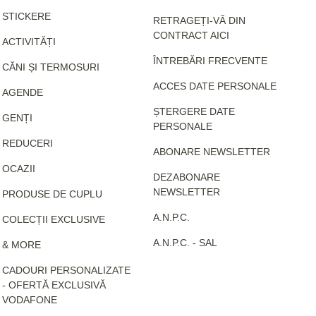
STICKERE
RETRAGEȚI-VĂ DIN
CONTRACT AICI
ACTIVITĂȚI
ÎNTREBĂRI FRECVENTE
CĂNI ȘI TERMOSURI
ACCES DATE PERSONALE
AGENDE
ȘTERGERE DATE
GENȚI
PERSONALE
REDUCERI
ABONARE NEWSLETTER
OCAZII
DEZABONARE
NEWSLETTER
PRODUSE DE CUPLU
A.N.P.C.
COLECȚII EXCLUSIVE
A.N.P.C. - SAL
& MORE
CADOURI PERSONALIZATE
- OFERTĂ EXCLUSIVĂ
VODAFONE