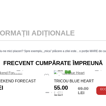
FORMAȚII ADIȚIONALE
du-ne mici placeri? Spre exemplu, „mica” plăcere a zilei este... o porție MARE de cart
FRECVENT CUMPĂRATE ÎMPREUNĂ
NOU
%
EEKEND FORECAST
TRICOU BLUE HEART
EI
55.00
69.00
EC
LEI
LEI