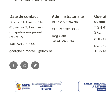
Date de contact
Administrator site
Operato
comen
Strada Bărăției, nr 41-
RUVIX MEDIA SRL
43, sector 3, București
T-SHIR
CUI RO33013830
(în spatele magazinului
SRL
Reg.Com.
COCOR)
CUI 41
J40/4124/2014
+40 748 259 955
Reg.Co
georgiana.mocanu@ruvix.ro
J40/71