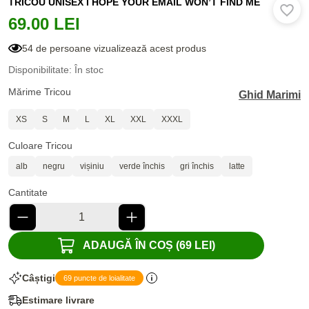
TRICOU UNISEX I HOPE YOUR EMAIL WON’T FIND ME
69.00 LEI
54 de persoane vizualizează acest produs
Disponibilitate: În stoc
Mărime Tricou
Ghid Marimi
XS
S
M
L
XL
XXL
XXXL
Culoare Tricou
alb
negru
vișiniu
verde închis
gri închis
latte
Cantitate
ADAUGĂ ÎN COȘ (69 LEI)
Câștigi
69 puncte de loialitate
Estimare livrare