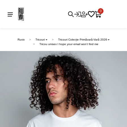
0
Ruvix
Tricouri
Tricouri Colecție Primăvară-Vară 2026
Tricou unisex I hope your email won’t find me