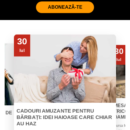
ABONEAZĂ-TE
30
30
Iul
Iul
MESAJ
CADOURI AMUZANTE PENTRU
TRICOU
EI DE
BĂRBAȚI: IDEI HAIOASE CARE CHIAR
OAMENII
AU HAZ
Sursa foto
 de