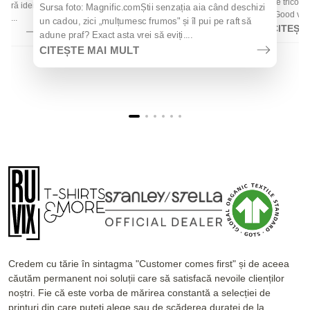
de tricouri
 oferă idei
Sursa foto: Magnific.comȘtii senzația aia când deschizi
„Good vibes
la...
un cadou, zici „mulțumesc frumos" și îl pui pe raft să
CITEȘT
adune praf? Exact asta vrei să eviți....
CITEȘTE MAI MULT
Credem cu tărie în sintagma "Customer comes first" și de aceea
căutăm permanent noi soluții care să satisfacă nevoile clienților
noștri. Fie că este vorba de mărirea constantă a selecției de
printuri din care puteți alege sau de scăderea duratei de la