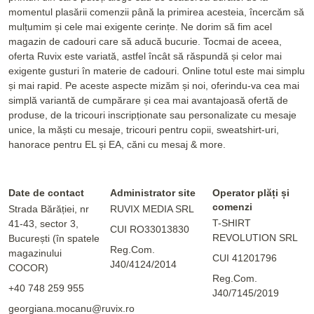
momentul plasării comenzii până la primirea acesteia, încercăm să
mulțumim și cele mai exigente cerințe. Ne dorim să fim acel
magazin de cadouri care să aducă bucurie. Tocmai de aceea,
oferta Ruvix este variată, astfel încât să răspundă și celor mai
exigente gusturi în materie de cadouri. Online totul este mai simplu
și mai rapid. Pe aceste aspecte mizăm și noi, oferindu-va cea mai
simplă variantă de cumpărare și cea mai avantajoasă ofertă de
produse, de la tricouri inscripționate sau personalizate cu mesaje
unice, la măști cu mesaje, tricouri pentru copii, sweatshirt-uri,
hanorace pentru EL și EA, căni cu mesaj & more.
Date de contact
Administrator site
Operator plăți și
comenzi
Strada Bărăției, nr
RUVIX MEDIA SRL
T-SHIRT
41-43, sector 3,
CUI RO33013830
REVOLUTION SRL
București (în spatele
Reg.Com.
magazinului
CUI 41201796
J40/4124/2014
COCOR)
Reg.Com.
+40 748 259 955
J40/7145/2019
georgiana.mocanu@ruvix.ro